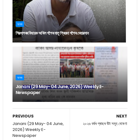
অসম
শিৱসাগৰৰ বিধায়ক অখিল গগৈৰ মাতৃ প্ৰিয়দা গগৈৰ দেহাৱসান
অসম
Janani (29 May- 04 June, 2026) Weekly E-
Newspaper
PREVIOUS
NEXT
Janani (29 May- 04 June,
২০২৬ বৰ্ষৰ গ্ৰাছৰ বঁটা সমূহ ঘোষণা
2026) Weekly E-
Newspaper