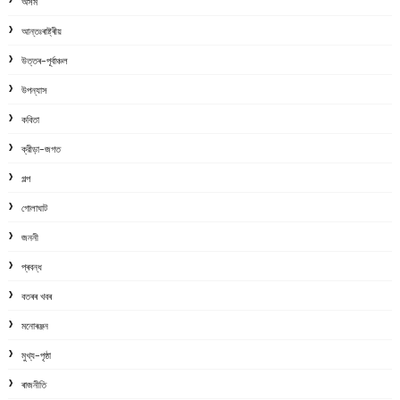
অসম
আন্তঃৰাষ্ট্ৰীয়
উত্তৰ-পূৰ্বাঞ্চল
উপন্যাস
কবিতা
ক্রীড়া-জগত
গল্প
গোলাঘাট
জননী
প্ৰবন্ধ
বতৰৰ খবৰ
মনোৰঞ্জন
মুখ্য-পৃষ্ঠা
ৰাজনীতি