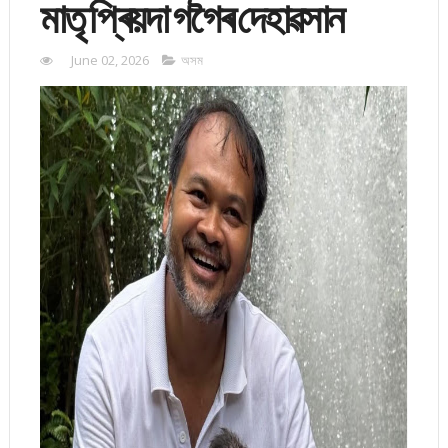
মাতৃ প্ৰিয়দা গগৈৰ দেহাৱসান
June 02, 2026
অসম