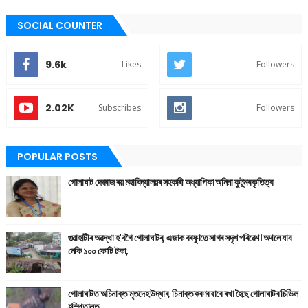
SOCIAL COUNTER
9.6k
Likes
Followers
2.02K
Subscribes
Followers
POPULAR POSTS
গোলাঘাট দেৱৰাজ ৰয় মহাবিদ্যালয়ৰ সহকাৰী অধ্যাপিকা অনিমা কুটুমৰ কৃতিত্ব
গুৱাহাটীৰ অৱস্থা হ'বগৈ গোলাঘাটৰ, এজাক বৰষুণতে সাগৰ সদৃশ পৰিৱেশ। অথলে যাব
নেকি ১০০ কোটি টকা,
গোলাঘাটত অচিনাক্ত মৃতদেহ উদ্ধাৰ, চিনাক্তকৰণৰ বাবে ৰখা হৈছে গোলাঘাটৰ চিভিল
হস্পিতালত