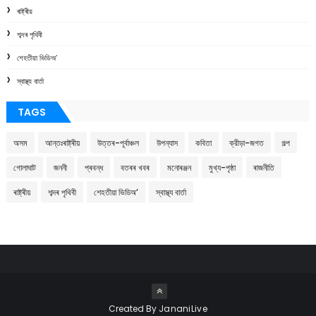
ৰাষ্ট্ৰীয়
শব্দৰ পৃথিবী
শেহতীয়া ভিডিঅ’
স্বাস্থ্য বাৰ্তা
TAGS
অসম
আন্তঃৰাষ্ট্ৰীয়
উত্তৰ-পূৰ্বাঞ্চল
উপন্যাস
কবিতা
ক্রীড়া-জগত
গল্প
গোলাঘাট
জননী
প্ৰবন্ধ
বতৰৰ খবৰ
মনোৰঞ্জন
মুখ্য-পৃষ্ঠা
ৰাজনীতি
ৰাষ্ট্ৰীয়
শব্দৰ পৃথিবী
শেহতীয়া ভিডিঅ’
স্বাস্থ্য বাৰ্তা
Created By
JananiLive