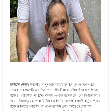
ডিজিটেল ডেস্কঃ
দীৰ্ঘদিনীয়া অসুস্থতাৰ অন্তত বুধবাৰে পুৱা দেহাৱসান ঘটে
ৰাইজৰ দলৰ সভাপতি তথা শিৱসাগৰ সমষ্টিৰ বিধায়ক অখিল গগৈৰ মাতৃ প্ৰিয়দা
গগৈৰ। গুৱাহাটীত থকা চিকিৎসালয়ত ৯৬ বছৰ বয়সত তেওঁ শেষ নিশ্বাস ত্যাগ
কৰে । উল্লেখ্য যে, যোৰহাট জিলাৰ মৰিয়নিৰ চেলেংহাটৰ স্থায়ী বাসিন্দা প্ৰিয়দা
গগৈৰ নশ্বৰদেহ গুৱাহাটীৰ পৰা তেওঁৰ জন্মভূমি চেলেংহাটলৈ লৈ যোৱা হ’ব।