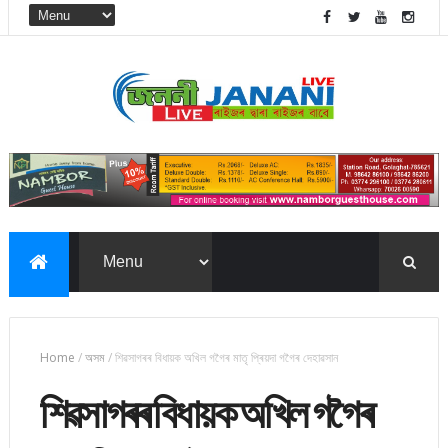
Home
/
অসম
/
শিৱসাগৰৰ বিধায়ক অখিল গগৈৰ মাতৃ প্ৰিয়দা গগৈৰ দেহাৱসান
শিৱসাগৰৰ বিধায়ক অখিল গগৈৰ