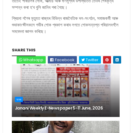
তাতেই পৰিয়ালৰ লোক, আত্মীয় আৰু গুণমুগ্ধৰ উপস্থিতিত তেওঁৰ শেষকৃত্য
সম্পন্ন কৰা হ’ব বুলি জানিব পৰা গৈছে।
প্ৰিয়দা গগৈৰ মৃত্যুত ৰাজ্যৰ বিভিন্ন ৰাজনৈতিক দল-সংগঠন, সমাজকৰ্মী আৰু
শুভাকাংক্ষীসকলে গভীৰ শোক প্ৰকাশ কৰাৰ লগতে শোকসন্তপ্ত পৰিয়ালবৰ্গলৈ
সমবেদনা জ্ঞাপন কৰিছে।
SHARE THIS
Whatsapp
Facebook
Twitter
অসম
Janani Weekly E-Newspaper 5-11 June, 2026