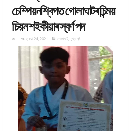
চেম্পিয়নশ্বিপত গোলাঘাটৰ চিন্ময়
চিয়ন শইকীয়াৰ স্বৰ্ণ পদ
August 24, 2021
গোলাঘাট
,
মুখ্য-পৃষ্ঠা