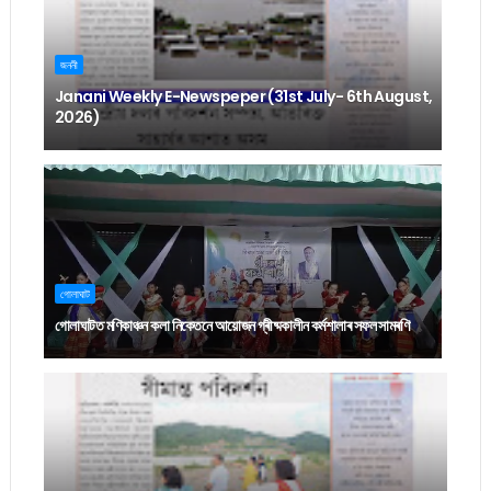
জননী
Janani Weekly E-Newspeper (31st July- 6th August,
2026)
গোলাঘাট
গোলাঘাটত মণিকাঞ্চন কলা নিকেতনে আয়োজন গ্ৰীষ্মকালীন কৰ্মশালাৰ সফল সামৰণি