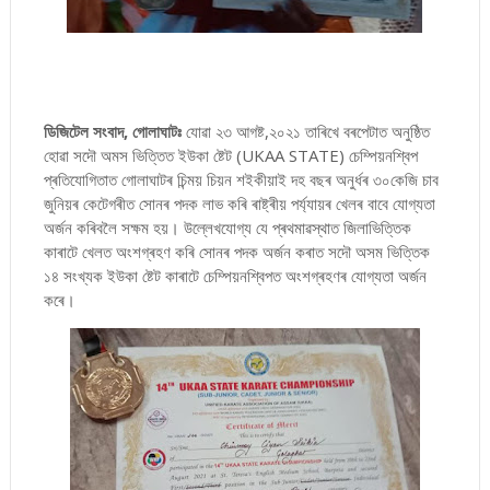
ডিজিটেল সংবাদ, গোলাঘাটঃ
যোৱা ২৩ আ
গষ্ট,২০২১ তাৰিখে বৰপেটাত অনুষ্ঠিত
হোৱা সদৌ অমস ভিত্তিত ইউকা ষ্টেট (UKAA STATE) চেম্পিয়নশ্বিপ
প্ৰতিযোগিতাত গোলাঘাটৰ চিন্ময় চিয়ন শইকীয়াই দহ বছৰ অনুৰ্ধৰ ৩০কেজি চাব
জুনিয়ৰ কেটেগৰীত সোনৰ পদক লাভ কৰি ৰাষ্ট্ৰীয় পৰ্য্যায়ৰ খেলৰ বাবে যোগ্যতা
অৰ্জন কৰিবলৈ সক্ষম হয়। উল্লেখযোগ্য যে প্ৰথমাৱস্থাত জিলাভিত্তিক
কাৰাটে খেলত অংশগ্ৰহণ কৰি সোনৰ পদক অৰ্জন কৰাত সদৌ অসম ভিত্তিক
১৪ সংখ্যক ইউকা ষ্টেট কাৰাটে চেম্পিয়নশ্বিপত অংশগ্ৰহণৰ যোগ্যতা অৰ্জন
কৰে।