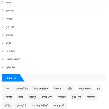
প্ৰবন্ধ
বতৰৰ খবৰ
মনোৰঞ্জন
মুখ্য-পৃষ্ঠা
ৰাজনীতি
ৰাষ্ট্ৰীয়
শব্দৰ পৃথিবী
শেহতীয়া ভিডিঅ’
স্বাস্থ্য বাৰ্তা
TAGS
অসম
আন্তঃৰাষ্ট্ৰীয়
উত্তৰ-পূৰ্বাঞ্চল
উপন্যাস
কবিতা
ক্রীড়া-জগত
গল্প
গোলাঘাট
জননী
প্ৰবন্ধ
বতৰৰ খবৰ
মনোৰঞ্জন
মুখ্য-পৃষ্ঠা
ৰাজনীতি
ৰাষ্ট্ৰীয়
শব্দৰ পৃথিবী
শেহতীয়া ভিডিঅ’
স্বাস্থ্য বাৰ্তা