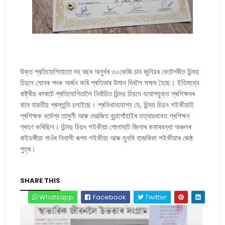
উক্ত প্ৰতিযোগিতাতো দহ বছৰ অনুৰ্ধৰ ৩০কেজি চাব জুনিয়ৰ কেটেগৰীত চিন্ময়
চিয়নে সোনৰ পদক অৰ্জন কৰি প্ৰতিভাৰ উমান দিবলৈ সক্ষম হৈছে। ইতিমধ্যে
ৰাষ্ট্ৰীয় কাৰাটে প্ৰতিযোগিতালৈ নিৰ্বাচিত চিন্ময় চিয়নে যথোপযুক্ত প্ৰশিক্ষনৰ
বাবে যাৱতীয় প্ৰস্তুতি চলাইছে। প্ৰনিধানযোগ্য যে, চিন্ময় চিয়ন শইকীয়াই
প্ৰশিক্ষক ধৰ্মেশ্ব তামুলী আৰু দেৱজিত বুঢ়াগোঁহাইৰ তত্বাৱধানত প্ৰশিক্ষন
গ্ৰহণ কৰিছিল। চিন্ময় চিয়ন শইকীয়া গোলাঘাট জিলাৰ কমাৰবন্ধা অঞ্চলৰ
ৰাইডঙ্গীয়া গাওঁৰ নিবাসী ৰূপম শইকীয়া আৰু মুনমি হাজৰিকা শইকীয়াৰ জেষ্ঠ
পুত্ৰ।
SHARE THIS
Whatsapp
Facebook
Twitter