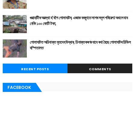
গুৱাহাটীৰ অৱস্থা হ'বগৈ গোলাঘাটৰ, এজাক বৰষুণতে সাগৰ সদৃশ পৰিৱেশ। অথলে যাব
নেকি ১০০ কোটি টকা,
গোলাঘাটত অচিনাক্ত মৃতদেহ উদ্ধাৰ, চিনাক্তকৰণৰ বাবে ৰখা হৈছে গোলাঘাটৰ চিভিল
হস্পিতালত
RECENT POSTS
COMMENTS
FACEBOOK