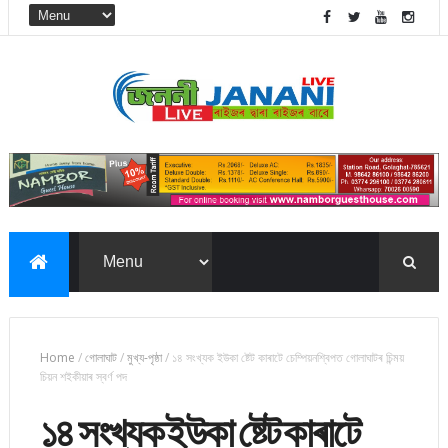
Home
/
গোলাঘাট
/
মুখ্য-পৃষ্ঠা
/
১৪ সংখ্যক ইউকা ষ্টেট কাৰাটে চেম্পিয়নশ্বিপত গোলাঘাটৰ চিন্ময়
চিয়ন শইকীয়াৰ স্বৰ্ণ পদ
১৪ সংখ্যক ইউকা ষ্টেট কাৰাটে