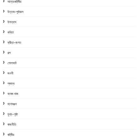
আন্তঃৰাষ্ট্ৰীয়
উত্তৰ-পূৰ্বাঞ্চল
উপন্যাস
কবিতা
ক্রীড়া-জগত
গল্প
গোলাঘাট
জননী
প্ৰবন্ধ
বতৰৰ খবৰ
মনোৰঞ্জন
মুখ্য-পৃষ্ঠা
ৰাজনীতি
ৰাষ্ট্ৰীয়