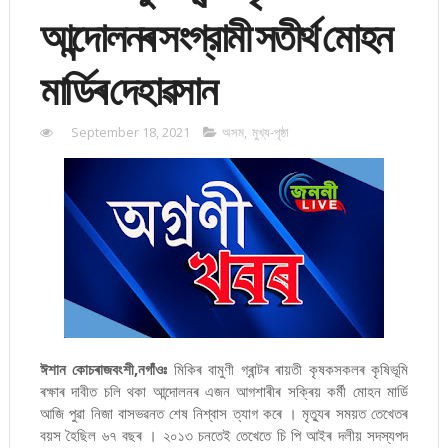
আন্দোলনৰ সংগ্রামী সতীৰ্থ মোহন
মাৰ্ডিৰ দেহাৱসান
September 18, 2021
অসম
,
মুখ্য-পৃষ্ঠা
ঈশান কোচৰাজবংশী,নগাঁওঃ
মিকিৰ বামুণী গ্ৰান্টৰ ৰায়তী কৃষকসকলৰ কৃষিভূমি
ৰক্ষাৰ দাবীত চলি থকা আন্দোলনৰ এজন আগশাৰীৰ সক্ৰিয় কৰ্মী মোহন মাৰ্ডি
আজি পুৱা নিজা বাসভৱনত শেষ নিশ্বাস ত্যাগ কৰে । মৃত্যুৰ সময়ত তেখেতৰ
বয়স হৈছিল ৬৭ বছৰ । ২০১৩ চনতেই তেখেতে চি পি আইৰ দলীয় সদস্যপদ