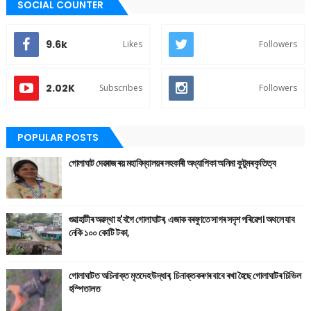
SOCIAL COUNTER
9.6k
Likes
Followers
2.02K
Subscribes
Followers
POPULAR POSTS
গোলাঘাট দেৱৰাজ ৰয় মহাবিদ্যালয়ৰ সহকাৰী অধ্যাপিকা অনিমা কুটুমৰ কৃতিত্ব
গুৱাহাটীৰ অৱস্থা হ'বগৈ গোলাঘাটৰ, এজাক বৰষুণতে সাগৰ সদৃশ পৰিৱেশ। অথলে যাব
নেকি ১০০ কোটি টকা,
গোলাঘাটত অচিনাক্ত মৃতদেহ উদ্ধাৰ, চিনাক্তকৰণৰ বাবে ৰখা হৈছে গোলাঘাটৰ চিভিল
হস্পিতালত