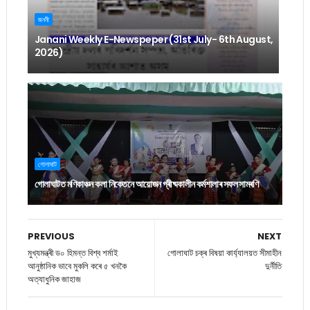
জননী
Janani Weekly E-Newspeper (31st July- 6th August,
2026)
গোলাঘাট
গোলাঘাটত মণিকাঞ্চন কলা নিকেতনে আয়োজন গ্ৰীষ্মকালীন কৰ্মশালাৰ সফল সামৰণি
PREVIOUS
NEXT
মুখ্যমন্ত্ৰী ড০ হিমন্ত বিশ্ব শৰ্মাই
গোলাঘাট চক্ৰ বিষয়া কাৰ্য্যালয়ত সীমাহীন
আনুষ্ঠানিক ভাবে মুকলি কৰে ৫ খনকৈ
দুৰ্নীতি
অত্যাধুনিক জাহাজ