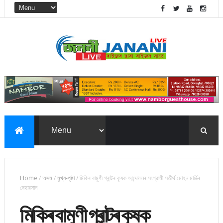
Home
/
অসম
/
মুখ্য-পৃষ্ঠা
/
মিকিৰ বামুণী গ্ৰান্টৰ কৃষক আন্দোলনৰ সংগ্রামী সতীৰ্থ মোহন মাৰ্ডিৰ
দেহাৱসান
মিকিৰ বামুণী গ্ৰান্টৰ কৃষক