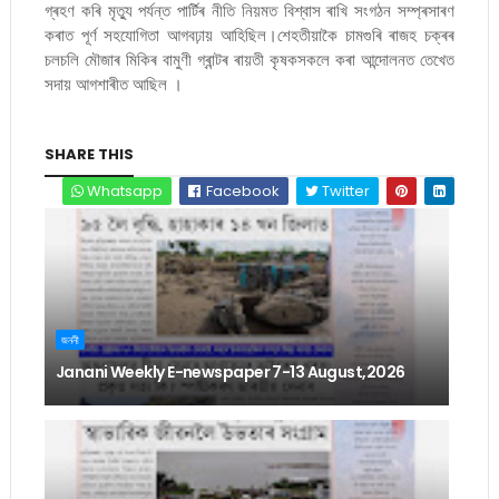
গ্ৰহণ কৰি মৃত্যু পৰ্যন্ত পাৰ্টিৰ নীতি নিয়মত বিশ্বাস ৰাখি সংগঠন সম্প্ৰসাৰণ
কৰাত পূৰ্ণ সহযোগিতা আগবঢ়ায় আহিছিল।শেহতীয়াকৈ চামগুৰি ৰাজহ চক্ৰৰ
চলচলি মৌজাৰ মিকিৰ বামুণী গ্ৰান্টৰ ৰায়তী কৃষকসকলে কৰা আন্দোলনত তেখেত
সদায় আগশাৰীত আছিল ।
SHARE THIS
Whatsapp
Facebook
Twitter
জননী
Janani Weekly E-newspaper 7-13 August,2026