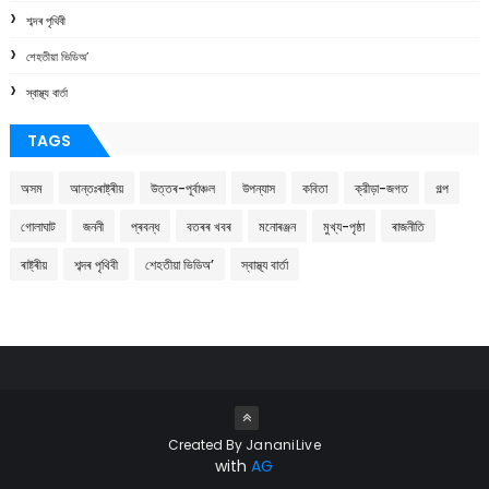
শব্দৰ পৃথিবী
শেহতীয়া ভিডিঅ’
স্বাস্থ্য বাৰ্তা
TAGS
অসম
আন্তঃৰাষ্ট্ৰীয়
উত্তৰ-পূৰ্বাঞ্চল
উপন্যাস
কবিতা
ক্রীড়া-জগত
গল্প
গোলাঘাট
জননী
প্ৰবন্ধ
বতৰৰ খবৰ
মনোৰঞ্জন
মুখ্য-পৃষ্ঠা
ৰাজনীতি
ৰাষ্ট্ৰীয়
শব্দৰ পৃথিবী
শেহতীয়া ভিডিঅ’
স্বাস্থ্য বাৰ্তা
Created By
JananiLive
with
AG