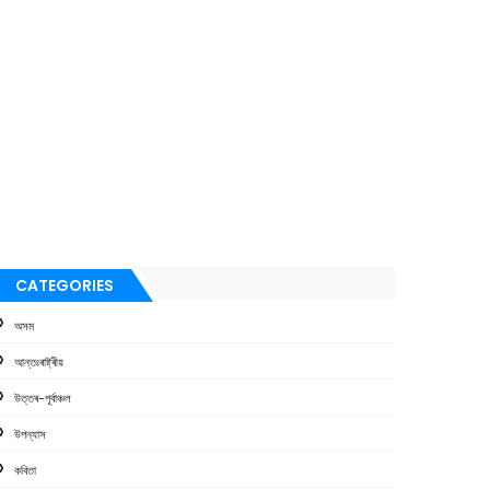
CATEGORIES
অসম
আন্তঃৰাষ্ট্ৰীয়
উত্তৰ-পূৰ্বাঞ্চল
উপন্যাস
কবিতা