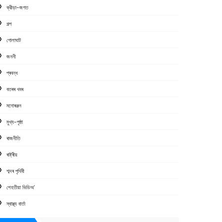
ক্রীড়া-জগত
গল্প
গোলাঘাট
জননী
প্ৰবন্ধ
বতৰৰ খবৰ
মনোৰঞ্জন
মুখ্য-পৃষ্ঠা
ৰাজনীতি
ৰাষ্ট্ৰীয়
শব্দৰ পৃথিবী
শেহতীয়া ভিডিঅ’
স্বাস্থ্য বাৰ্তা