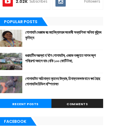
2.02K
Subscribes
Followers
POPULAR POSTS
গোলাঘাট দেৱৰাজ ৰয় মহাবিদ্যালয়ৰ সহকাৰী অধ্যাপিকা অনিমা কুটুমৰ
কৃতিত্ব
গুৱাহাটীৰ অৱস্থা হ'বগৈ গোলাঘাটৰ, এজাক বৰষুণতে সাগৰ সদৃশ
পৰিৱেশ। অথলে যাব নেকি ১০০ কোটি টকা,
গোলাঘাটত অচিনাক্ত মৃতদেহ উদ্ধাৰ, চিনাক্তকৰণৰ বাবে ৰখা হৈছে
গোলাঘাটৰ চিভিল হস্পিতালত
RECENT POSTS
COMMENTS
FACEBOOK