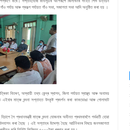
গ্ৰহণ কৰে। সপ্তাহযোৰা কাৰ্যসূচীৰ অংশৰূপে জিলাখনৰ সংহত শিশু উন্নয়ন
 গাঁও পৰ্যায় আৰু প্ৰকল্প পৰ্যায়ত গাঁও সভা, সজাগতা সভা আদি অনুষ্ঠিত কৰা হয় ।
া বিতৰণ, অস্থায়ী তথ্য কেন্দ্ৰ স্থাপন, জিলা পৰ্যায়ত স্বাস্থ্য আৰু অনাময়
 এইবাৰ মাত্ৰু বন্দনা সপ্তাহত উৎকৃষ্ট প্ৰদৰ্শন কৰা কাকডোঙা আৰু গোলাঘাট
চাপে লৈ প্ৰধানমন্ত্ৰী মাত্ৰু বন্দনা যোজনাৰ অধীনত প্ৰথমবাৰলৈ গৰ্ভৱতী হোৱা
তাহ উদযাপন কৰা হৈছে । এই সপ্তাহৰ উদ্দেশ্য হৈছে আচঁনিখনৰ বিষয়ে জনসজাগতা
 পঞ্জীয়ন কৰি তিনিটা কিস্তিত ৫০০০টকা প্ৰদান কৰা হয়।