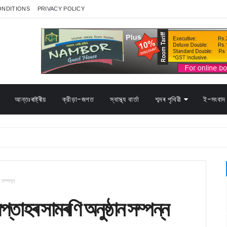
ONDITIONS
PRIVACY POLICY
আন্তঃৰাষ্ট্ৰীয়
ক্রীড়া-জগত
স্বাস্থ্য বাৰ্তা
শব্দৰ পৃথিৱী
ই-সংবাদ 
 সম্পন্ন
প্তাহৰ সামৰণি অনুষ্ঠান সম্পন্ন