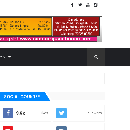
পত্র
SOCIAL COUNTER
9.6k
Likes
Followers