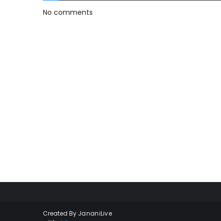
No comments
Created By
JananiLive