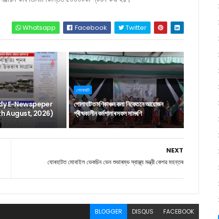
Whatsapp
Facebook
Twitter
গোলাঘাট
ly E-Newspeper
গোলাঘাটত মণিকাঞ্চন কলা নিকেতনে আয়োজন
6th August, 2026)
গ্ৰীষ্মকালীন কৰ্মশালাৰ সফল সামৰণি
NEXT
যোৰহাটত মোবাইল ভেকচিন ভেন শুভাৰম্ভ স্বাস্থ্য মন্ত্রী কেশৱ মহন্তৰ
BLOGGER
DISQUS
FACEBOOK