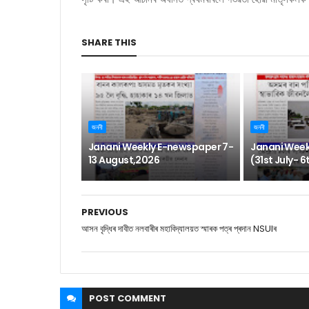
SHARE THIS
জননী
জননী
Janani Weekly E-newspaper 7-
Janani Week
13 August,2026
(31st July- 
PREVIOUS
আসন বৃদ্ধিৰ দাবীত নলবাৰীৰ মহাবিদ্যালয়ত স্মাৰক পত্ৰ প্ৰদান NSUIৰ
POST
COMMENT