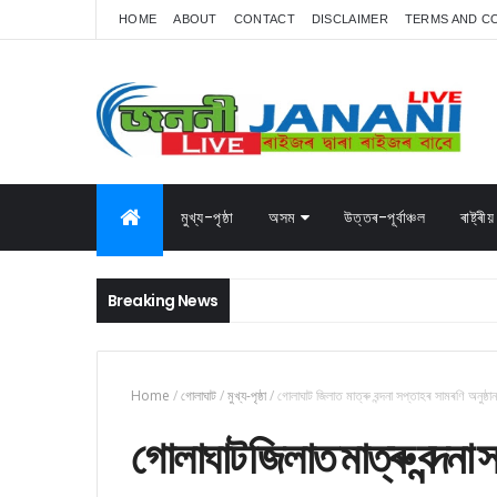
HOME
ABOUT
CONTACT
DISCLAIMER
TERMS AND C
মুখ্য-পৃষ্ঠা
অসম
উত্তৰ-পূৰ্বাঞ্চল
ৰাষ্ট্ৰীয়
Breaking News
Home
/
গোলাঘাট
/
মুখ্য-পৃষ্ঠা
/
গোলাঘাট জিলাত মাত্ৰু বন্দনা সপ্তাহৰ সামৰণি অনুষ্ঠান
গোলাঘাট জিলাত মাত্ৰু বন্দনা স