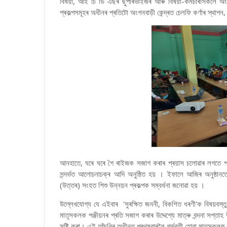
বিষয়া, আই চি ডি এছৰ ছুপাৰভাইজৰ আৰু বিষয়া-কৰ্মচাৰীসকলে অংশ
প্ৰকল্পসমূহৰ অধীনৰ প্ৰতিটো অংগনবাড়ী কেন্দ্ৰত চেলফি কৰ্ণাৰ স্থাপন,
আনহাতে, ঘৰে ঘৰে গৈ ৰাইজক সজাগ কৰাৰ প্ৰয়াস চলোৱাৰ লগতে পত্ৰিক
সন্দৰ্ভত আলোচনাচক্ৰ আদি অনুষ্ঠিত হয় । ইফালে আজিৰ অনুষ্ঠানতে
(উত্তৰ) সংহত শিশু উন্নয়ন প্ৰকল্পক সম্বৰ্ধনা জনোৱা হয় ।
উল্লেখযোগ্য যে এইবাৰ 'সুৰক্ষিত জননী, বিকশিত ধৰণী'ক বিষয়বস্তু হি
মাতৃসকলক পঞ্জীয়নৰ প্ৰতি সজাগ কৰাৰ উদ্দেশ্যে মাত্ৰু বন্দনা সপ্
সৃষ্টি কৰা। এই আঁচনিৰ অধীনত প্ৰথমবাৰলৈ গৰ্ভৱতী হোৱা মাতৃসকলক