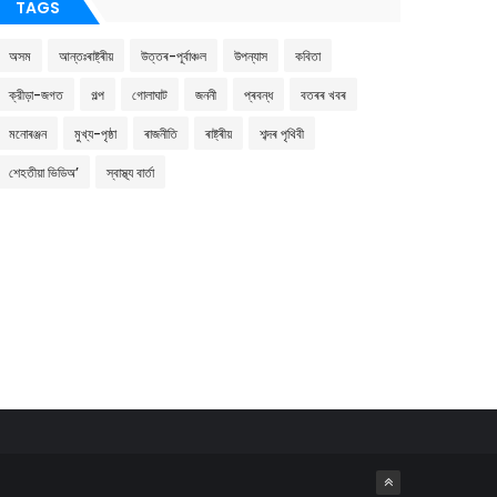
TAGS
অসম
আন্তঃৰাষ্ট্ৰীয়
উত্তৰ-পূৰ্বাঞ্চল
উপন্যাস
কবিতা
ক্রীড়া-জগত
গল্প
গোলাঘাট
জননী
প্ৰবন্ধ
বতৰৰ খবৰ
মনোৰঞ্জন
মুখ্য-পৃষ্ঠা
ৰাজনীতি
ৰাষ্ট্ৰীয়
শব্দৰ পৃথিবী
শেহতীয়া ভিডিঅ’
স্বাস্থ্য বাৰ্তা