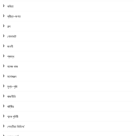
কবিতা
ক্রীড়া-জগত
গল্প
গোলাঘাট
জননী
প্ৰবন্ধ
বতৰৰ খবৰ
মনোৰঞ্জন
মুখ্য-পৃষ্ঠা
ৰাজনীতি
ৰাষ্ট্ৰীয়
শব্দৰ পৃথিবী
শেহতীয়া ভিডিঅ’