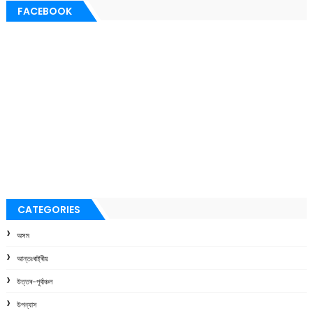
FACEBOOK
CATEGORIES
অসম
আন্তঃৰাষ্ট্ৰীয়
উত্তৰ-পূৰ্বাঞ্চল
উপন্যাস