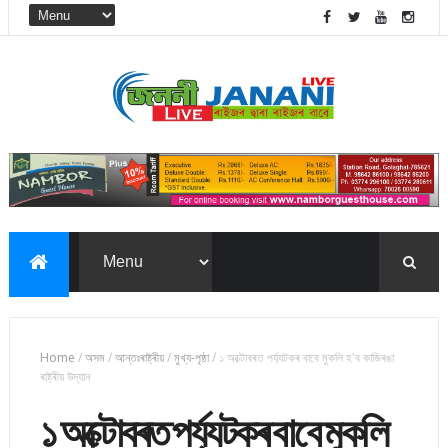
Home
/
অসম
/
আন্তঃৰাষ্ট্ৰীয়
/
মুখ্য-পৃষ্ঠা
/
১ অক্টোবৰত পৰ্য্যটকৰ বাবে মুকলি হ'ব কাজিৰঙা
ৰাষ্ট্ৰীয় উদ্যান
১ অক্টোবৰত পৰ্য্যটকৰ বাবে মুকলি