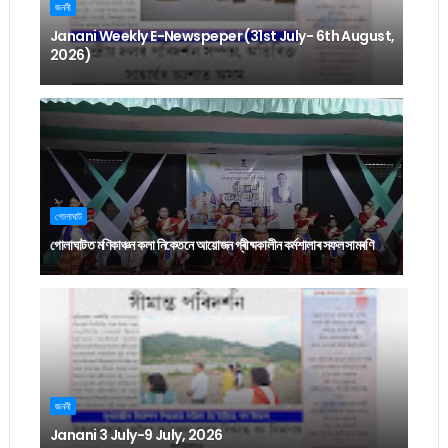
জননী
Janani Weekly E-Newspeper (31st July- 6th August,
2026)
গোলাঘাট
গোলাঘাটত মণিকাঞ্চন কলা নিকেতনে আয়োজন গ্ৰীষ্মকালীন কৰ্মশালাৰ সফল সামৰণি
জননী
Janani 3 July-9 July, 2026