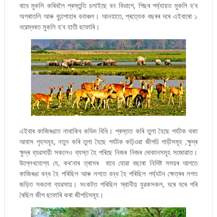
বাবে মুকলি কৰিবলৈ প্ৰস্তুতি চলাইছে বন বিভাগে, পিছৰ পৰ্য্যায়ত মুকলি হ'ব
অগৰাতলি আৰু বুঢ়াপাহাৰ বনাঞ্চল। আনহাতে, প্ৰত্যেক বছৰৰ দৰে এইবাৰো ১
নৱেম্বৰত মুকলি হ'ব হাতী ছাফাৰি।
এইবাৰ কাজিৰঙাত নাথাকিব কভিদ বিধি। প্ৰস্তত কৰি তুলা হৈছে পৰ্যটক থকা
আবাস গৃহসমূহ, নতুন কৰি তুলা হৈছে পৰ্যটক কঢ়িওৱা জীপচি গাড়ীসমূহ ,ক্ষুদ্ৰ
ক্ষুদ্ৰ ব্যৱসায়ী সকলেও ব্যস্ত হৈ পৰিছে নিজৰ নিজৰ দোকানসমূহ সজোৱাত।
উল্লেখযোগ্য যে, কৰ'নাৰ ত্ৰাসৰ বাবে যোৱা বছৰো নিদিষ্ট সময়ৰ আগতে
কাজিৰঙা বন্ধ হৈ পৰিছিল আৰু লগতে বন্ধ হৈ পৰিছিল পৰ্য্যটন ক্ষেত্ৰৰ লগত
জড়িত সকলো ব্যৱসায়। সংকটত পৰিছিল স্থানীয় যুৱকসকল, ঘৰে ঘৰে পৰি
ৰৈছিল জীপ ছাফাৰি কৰা জীপচিসমূহ।