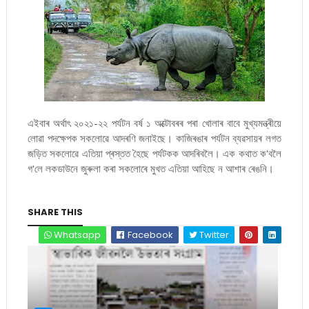
এইবাৰ অৰ্থাৎ ২০২১-২২ পৰ্যটন বৰ্ষ ১ অক্টোবৰৰ পৰা খোলাৰ বাবে মুখ্যমন্ত্ৰীয়ে
লোৱা পদক্ষেপক সকলোৱে আদৰণি জনাইছে। কাজিৰঙাৰ পৰ্যটন ব্যৱসায়ৰ লগত
জড়িত সকলোৱে এতিয়া প্ৰস্তত হৈছে পৰ্যটকক আদৰিবলৈ। এক কথাত ক'বলৈ
গ'লে লকডাউনে জুৰুলা কৰা সকলোৰে মুখত এতিয়া আহিছে ন আশাৰ ৰেঙনি।
SHARE THIS
Whatsapp
Facebook
Twitter