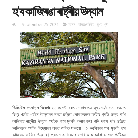
হ'ব কাজিৰঙা ৰাষ্ট্ৰীয় উদ্যান
September 25, 2021
অসম
,
আন্তঃৰাষ্ট্ৰীয়
,
মুখ্য-পৃষ্ঠা
ডিজিটেল সংবাদ,কাজিৰঙাঃ
২২ ছেপ্টেম্বৰত বোকাখাতত মুখ্যমন্ত্ৰী ড০ হিমন্ত
বিশ্ব শৰ্মাই পৰ্যটন উদ্যোগৰ লগত জড়িত লোকসকলৰ ক্ষতিৰ প্ৰতি লক্ষ্য ৰাখি
কাজিৰঙা ৰাষ্ট্ৰীয় উদ্যান পৰ্যটক বাবে মুকলি কৰাৰ কথা শুনি প্ৰাণ পাই উঠিছে
কাজিৰঙাৰ পৰ্যটন উদ্যোগৰ লগত জড়িত সকলো। ১ অক্টোবৰৰ পৰা মুকলি হ'ব
কাজিৰঙা ৰাষ্ট্ৰীয় উদ্যান। প্রথমে কাজিৰঙাৰ বাগৰি আৰু কহঁৰা বনাঞ্চল পৰ্যটকৰ