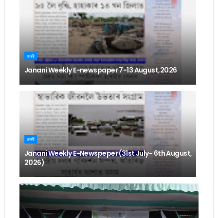
জননী
Janani Weekly E-newspaper 7-13 August,2026
জননী
Janani Weekly E-Newspeper (31st July- 6th August,
2026)