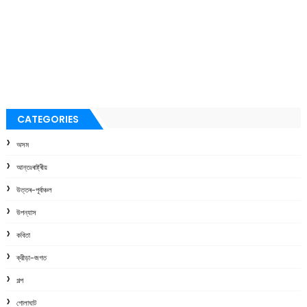
CATEGORIES
অসম
আন্তঃৰাষ্ট্ৰীয়
উত্তৰ-পূৰ্বাঞ্চল
উপন্যাস
কবিতা
ক্রীড়া-জগত
গল্প
গোলাঘাট