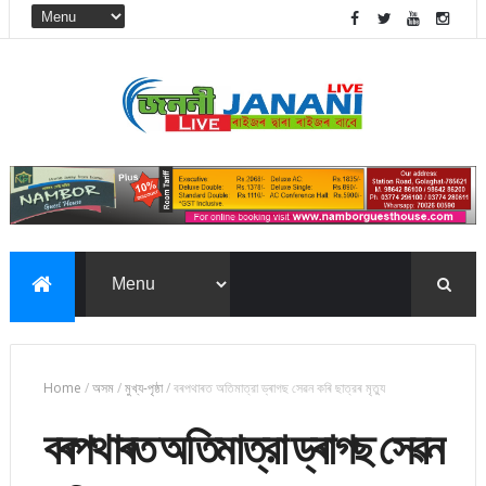
Home
/
অসম
/
মুখ্য-পৃষ্ঠা
/
বৰপথাৰত অতিমাত্রা ড্ৰাগছ সেৱন কৰি ছাত্রৰ মৃত্যু
বৰপথাৰত অতিমাত্রা ড্ৰাগছ সেৱন