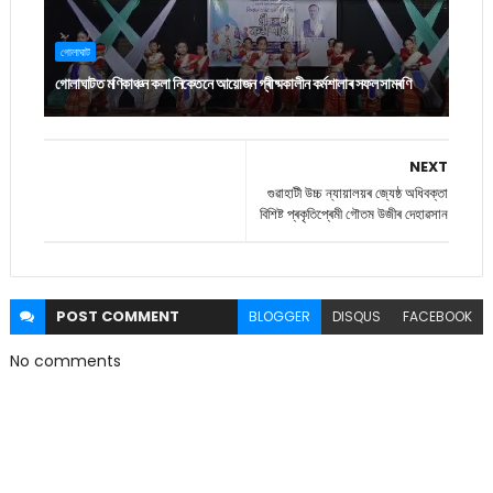
গোলাঘাট
গোলাঘাটত মণিকাঞ্চন কলা নিকেতনে আয়োজন গ্ৰীষ্মকালীন কৰ্মশালাৰ সফল সামৰণি
NEXT
গুৱাহাটী উচ্চ ন্যায়ালয়ৰ জ্যেষ্ঠ অধিবক্তা
বিশিষ্ট প্ৰকৃতিপ্ৰেমী গৌতম উজীৰ দেহাৱসান
POST
COMMENT
BLOGGER
DISQUS
FACEBOOK
No comments