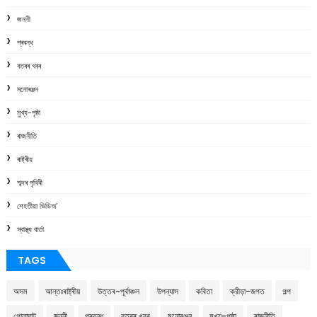
জননী
প্ৰবন্ধ
বতৰৰ খবৰ
মনোৰঞ্জন
মুখ্য-পৃষ্ঠা
ৰাজনীতি
ৰাষ্ট্ৰীয়
শব্দৰ পৃথিবী
শেহতীয়া ভিডিঅ’
স্বাস্থ্য বাৰ্তা
TAGS
অসম
আন্তঃৰাষ্ট্ৰীয়
উত্তৰ-পূৰ্বাঞ্চল
উপন্যাস
কবিতা
ক্রীড়া-জগত
গল্প
গোলাঘাট
জননী
প্ৰবন্ধ
বতৰৰ খবৰ
মনোৰঞ্জন
মুখ্য-পৃষ্ঠা
ৰাজনীতি