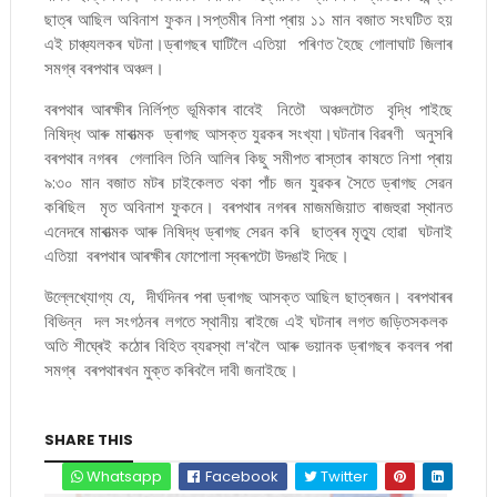
ছাত্ৰ আছিল অবিনাশ ফুকন।সপ্তমীৰ নিশা প্ৰায় ১১ মান বজাত সংঘটিত হয়
এই চাঞ্চ্যলকৰ ঘটনা।ড্ৰাগছৰ ঘাটিলৈ এতিয়া পৰিণত হৈছে গোলাঘাট জিলাৰ
সমগ্ৰ বৰপথাৰ অঞ্চল।
বৰপথাৰ আৰক্ষীৰ নিৰ্লিপ্ত ভূমিকাৰ বাবেই নিতৌ অঞ্চলটোত বৃদ্ধি পাইছে
নিষিদ্ধ আৰু মাৰাত্মক ড্ৰাগছ আসক্ত যুৱকৰ সংখ্যা।ঘটনাৰ বিৱৰণী অনুসৰি
বৰপথাৰ নগৰৰ গেলাবিল তিনি আলিৰ কিছু সমীপত ৰাস্তাৰ কাষতে নিশা প্ৰায়
৯:৩০ মান বজাত মটৰ চাইকেলত থকা পাঁচ জন যুৱকৰ সৈতে ড্ৰাগছ সেৱন
কৰিছিল মৃত অবিনাশ ফুকনে। বৰপথাৰ নগৰৰ মাজমজিয়াত ৰাজহুৱা স্থানত
এনেদৰে মাৰাত্মক আৰু নিষিদ্ধ ড্ৰাগছ সেৱন কৰি ছাত্ৰৰ মৃত্যু হোৱা ঘটনাই
এতিয়া বৰপথাৰ আৰক্ষীৰ ফোপোলা স্বৰূপটো উদঙাই দিছে।
উল্লেখ্যোগ্য যে, দীৰ্ঘদিনৰ পৰা ড্ৰাগছ আসক্ত আছিল ছাত্ৰজন। বৰপথাৰৰ
বিভিন্ন দল সংগঠনৰ লগতে স্থানীয় ৰাইজে এই ঘটনাৰ লগত জড়িতসকলক
অতি শীঘ্ৰেই কঠোৰ বিহিত ব্যৱস্থা ল'বলৈ আৰু ভয়ানক ড্ৰাগছৰ কবলৰ পৰা
সমগ্ৰ বৰপথাৰখন মুক্ত কৰিবলৈ দাবী জনাইছে।
SHARE THIS
Whatsapp
Facebook
Twitter