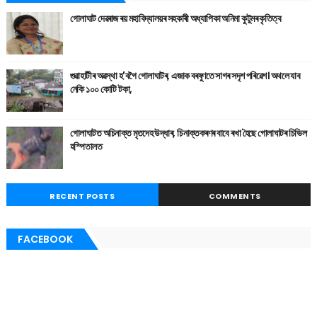
গোলাঘাট দেৱৰাজ ৰয় মহাবিদ্যালয়ৰ সহকাৰী অধ্যাপিকা অনিমা কুটুমৰ কৃতিত্ব
গুৱাহাটীৰ অৱস্থা হ'বগৈ গোলাঘাটৰ, এজাক বৰষুণতে সাগৰ সদৃশ পৰিৱেশ। অথলে যাব
নেকি ১০০ কোটি টকা,
গোলাঘাটত অচিনাক্ত মৃতদেহ উদ্ধাৰ, চিনাক্তকৰণৰ বাবে ৰখা হৈছে গোলাঘাটৰ চিভিল
হস্পিতালত
RECENT POSTS
COMMENTS
FACEBOOK