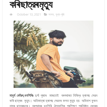
কৰি ছাত্রৰ মৃত্যু
October 13, 2021
অসম
,
মুখ্য-পৃষ্ঠা
মাধুৰ্য কোঁৱৰ,ধনশিৰিঃ
দুৰ্গা পূজাৰ মাজতেই বৰপথাৰত নিষিদ্ধ ড্ৰাগছ সেৱন
কৰি ছাত্ৰৰ মৃত্যু। অতিমাত্ৰা ড্ৰাগছ সেৱনৰ ফলত মৃত্যু হয় অবিনাশ ফুকন
নামৰ ছাত্ৰজনৰ। বৰপথাৰৰ ধনশিৰি ঔদ্যোগিক প্ৰশিক্ষণ প্ৰতিষ্ঠান কেন্দ্ৰৰ