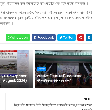
 নৃত্য-গীত আৰুৰ সুৰৰ মায়াজালেৰে সন্ধিয়াটোৱে এক নতুন মাত্ৰা লাভ কৰে ।
িষা তালুকদাৰ, আব্দুল মজিদ, বিনয় শৰ্মা, দ্বীপেন মেনা, গনেশ বৰ্মন আদি বিশিষ্ট
কা বহু সংখ্যক যুৱক-যুৱতীয়ে কবিতা পাঠ কৰে । অনুষ্ঠানৰ শেষত চামতা আঞ্চলিক
াই আগবঢ়ায় ।
Whatsapp
Facebook
Twitter
গোলাঘাট
ly E-Newspeper
গোলাঘাটত মণিকাঞ্চন কলা নিকেতনে আয়োজন
6th August, 2026)
গ্ৰীষ্মকালীন কৰ্মশালাৰ সফল সামৰণি
NEXT
টিহুৰ প্ৰবীন সাংবাদিক,বিশিষ্ট শিক্ষাব্ৰতী তথা সমাজকৰ্মী প্ৰাণকৃষ্ণ দাসলৈ ৰাজহুৱা
শ্ৰদ্ধাঞ্জলি