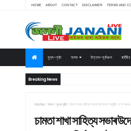
HOME
ABOUT
CONTACT
DISCLAIMER
TERMS AND C
মুখ্য-পৃষ্ঠা
অসম
উত্তৰ-পূৰ্বাঞ্চল
ৰাষ্ট্ৰীয়
Breaking News
Home
/
অসম
/
মুখ্য-পৃষ্ঠা
/
চামতা শাখা সাহিত্য সভাৰ উদ্যোগত অনুষ্ঠিত হ'ল শৰৎৰ জ
চামতা শাখা সাহিত্য সভাৰ উদ