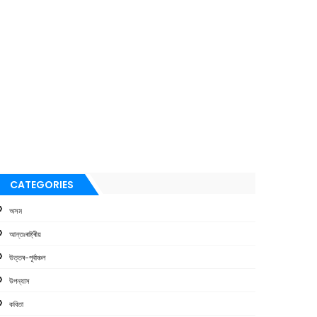
CATEGORIES
অসম
আন্তঃৰাষ্ট্ৰীয়
উত্তৰ-পূৰ্বাঞ্চল
উপন্যাস
কবিতা