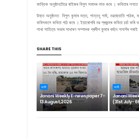
কাব্যিক অনুষ্ঠানটোৱে ৰাইজৰ বিপুল সমাদৰ লাভ কৰে । কবিতাৰ লগতে
উক্ত অনুষ্ঠানত বিপুল কুমাৰ দত্ত, শান্তনু শৰ্মা, নৱজ্যোতি পাঠক, মন
কবিসকলে কবিতা পাঠ কৰে । ইয়াৰোপৰি নৱ প্ৰজন্মৰ কবিতা চৰ্চা কৰি থ
শাখা সাহিত্য সভাৰ সাধাৰণ সম্পাদক প্ৰদীপ কুমাৰ বৰ্মনে শলাগঁৰ শৰ
SHARE THIS
জননী
জননী
Janani Weekly E-newspaper 7-
Janani Week
13 August,2026
(31st July- 