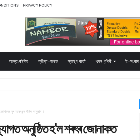
ONDITIONS
PRIVACY POLICY
আন্তঃৰাষ্ট্ৰীয়
ক্রীড়া-জগত
স্বাস্থ্য বাৰ্তা
শব্দৰ পৃথিৱী
ই-সংবাদ 
োনাকত সুৰ আৰু ছন্দ শীৰ্ষক অনুষ্ঠান ।
্যোগত অনুষ্ঠিত হ'ল শৰৎৰ জোনাকত