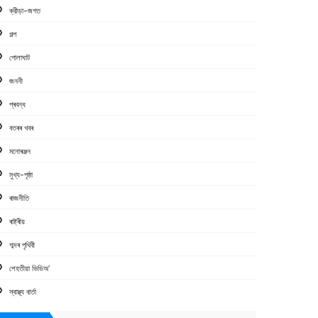
ক্রীড়া-জগত
গল্প
গোলাঘাট
জননী
প্ৰবন্ধ
বতৰৰ খবৰ
মনোৰঞ্জন
মুখ্য-পৃষ্ঠা
ৰাজনীতি
ৰাষ্ট্ৰীয়
শব্দৰ পৃথিবী
শেহতীয়া ভিডিঅ’
স্বাস্থ্য বাৰ্তা