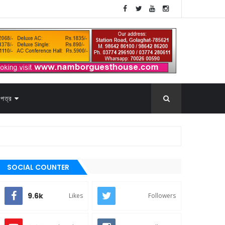
পত্র
SOCIAL COUNTER
9.6k
Likes
Followers