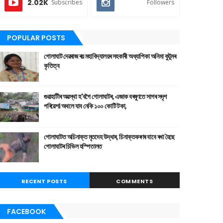
2.02K
Subscribes
Followers
POPULAR POSTS
গোলাঘাট দেৱৰাজ ৰয় মহাবিদ্যালয়ৰ সহকাৰী অধ্যাপিকা অনিমা কুটুমৰ
কৃতিত্ব
গুৱাহাটীৰ অৱস্থা হ'বগৈ গোলাঘাটৰ, এজাক বৰষুণতে সাগৰ সদৃশ
পৰিৱেশ। অথলে যাব নেকি ১০০ কোটি টকা,
গোলাঘাটত অচিনাক্ত মৃতদেহ উদ্ধাৰ, চিনাক্তকৰণৰ বাবে ৰখা হৈছে
গোলাঘাটৰ চিভিল হস্পিতালত
RECENT POSTS
COMMENTS
FACEBOOK