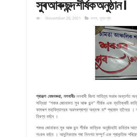
সুৰ আৰু ছন্দ শীৰ্ষক অনুষ্ঠান ।
November 20, 2021
অসম
,
মুখ্য-পৃষ্ঠা
প্ৰাঞ্জল বেজবৰুৱা, নলবাৰীঃ
নলবাৰী জিলা সাহিত্য সভাৰ অন্তৰ্গত অন্
সন্ধিয়া "শৰৎৰ জোনাকত সুৰ আৰু ছন্দ" শীৰ্ষক এক ব্যতিক্ৰমী কাব্
কামৰূপ মহাবিদ্যালয়ৰ অৱসৰপ্ৰাপ্ত অধ্যক্ষ ড° প্ৰমোদ হালৈয়ে ।
হিৰণ্য বৰ্মনে ।
শৰৎৰ জোনাকত সুৰ আৰু ছন্দ শীৰ্ষক কাব্যিক অনুষ্ঠানটো কবিতাৰ আলোচ
শংকৰ বৰ্মনে । আধুনিকতাৰ পৰা নিলগত সম্পূৰ্ণ এক প্ৰাকৃতিক পৰিৱ