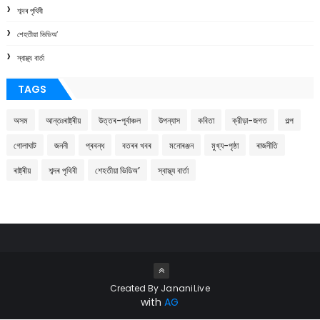
শব্দৰ পৃথিবী
শেহতীয়া ভিডিঅ’
স্বাস্থ্য বাৰ্তা
TAGS
অসম
আন্তঃৰাষ্ট্ৰীয়
উত্তৰ-পূৰ্বাঞ্চল
উপন্যাস
কবিতা
ক্রীড়া-জগত
গল্প
গোলাঘাট
জননী
প্ৰবন্ধ
বতৰৰ খবৰ
মনোৰঞ্জন
মুখ্য-পৃষ্ঠা
ৰাজনীতি
ৰাষ্ট্ৰীয়
শব্দৰ পৃথিবী
শেহতীয়া ভিডিঅ’
স্বাস্থ্য বাৰ্তা
Created By
JananiLive
with
AG