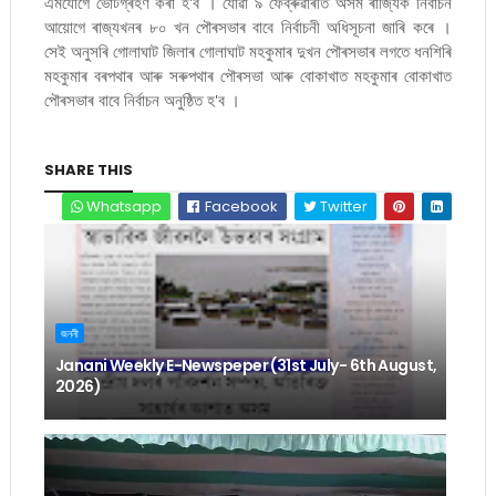
এমযোগে ভোটগ্ৰহণ কৰা হ'ব । যোৱা ৯ ফেব্ৰুৱাৰীত অসম ৰাজ্যিক নিৰ্বাচন
আয়োগে ৰাজ্যখনৰ ৮০ খন পৌৰসভাৰ বাবে নিৰ্বাচনী অধিসূচনা জাৰি কৰে ।
সেই অনুসৰি গোলাঘাট জিলাৰ গোলাঘাট মহকুমাৰ দুখন পৌৰসভাৰ লগতে ধনশিৰি
মহকুমাৰ বৰপথাৰ আৰু সৰুপথাৰ পৌৰসভা আৰু বোকাখাত মহকুমাৰ বোকাখাত
পৌৰসভাৰ বাবে নিৰ্বাচন অনুষ্ঠিত হ'ব ।
SHARE THIS
Whatsapp
Facebook
Twitter
জননী
Janani Weekly E-Newspeper (31st July- 6th August,
2026)