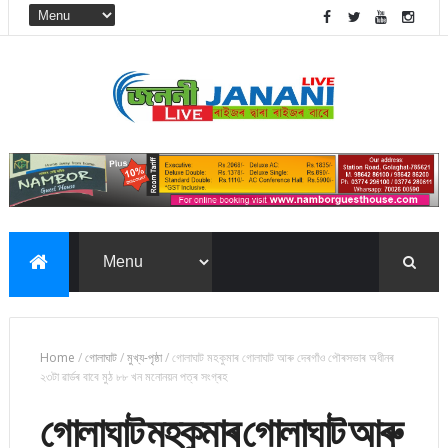
Home
/
গোলাঘাট
/
মুখ্য-পৃষ্ঠা
/
গোলাঘাট মহকুমাৰ গোলাঘাট আৰু দেৰগাঁও পৌৰসভাৰ অধীনৰ
২৩টা ৱাৰ্ডৰ বাবে মুঠ ৮৮ খন মনোনয়ন পত্ৰ সংগ্ৰহ
গোলাঘাট মহকুমাৰ গোলাঘাট আৰু