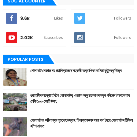
SOCIAL COUNTER
9.6k
Likes
Followers
2.02K
Subscribes
Followers
POPULAR POSTS
গোলাঘাট দেৱৰাজ ৰয় মহাবিদ্যালয়ৰ সহকাৰী অধ্যাপিকা অনিমা কুটুমৰ কৃতিত্ব
গুৱাহাটীৰ অৱস্থা হ'বগৈ গোলাঘাটৰ, এজাক বৰষুণতে সাগৰ সদৃশ পৰিৱেশ। অথলে যাব
নেকি ১০০ কোটি টকা,
গোলাঘাটত অচিনাক্ত মৃতদেহ উদ্ধাৰ, চিনাক্তকৰণৰ বাবে ৰখা হৈছে গোলাঘাটৰ চিভিল
হস্পিতালত