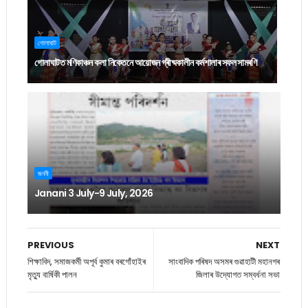
গোলাঘাট
গোলাঘাটত মণিকাঞ্চন কলা নিকেতনে আয়োজন গ্ৰীষ্মকালীন কৰ্মশালাৰ সফল সামৰণি
জননী
Janani 3 July-9 July, 2026
PREVIOUS
NEXT
শিক্ষাবিদ, সমাজকৰ্মী অপূৰ্ব কুমাৰ বৰগোঁহাইৰ
সাংবাদিক পৰিষদ অসমৰ গুৱাহাটী মহানগৰ
মৃত্যু বাৰ্ষিকী পালন
জিলাৰ উদ্যোগত সম্বৰ্ধনা সভা