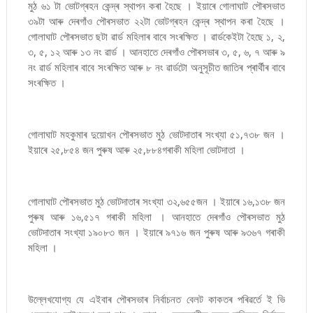
মুঠ ৬১ টা ভোটগ্ৰহন কেন্দ্ৰ স্থাপন কৰা হৈছে । ইয়াৰে গোলাঘাট পৌৰসভাত
৩৯টা আৰু দেৰগাঁও পৌৰসভাত ২২টা ভোটগ্ৰহন কেন্দ্ৰ স্থাপন কৰা হৈছে ।
গোলাঘাট পৌৰসভাত ছটা ৱাৰ্ড মহিলাৰ বাবে সংৰক্ষিত । ৱাৰ্ডকেইটা হৈছে ১, ২,
৩, ৫, ১২ আৰু ১৩ নং ৱাৰ্ড । আনহাতে দেৰগাঁও পৌৰসভাৰ ৩, ৫, ৬, ৭ আৰু ৯
নং ৱাৰ্ড মহিলাৰ বাবে সংৰক্ষিত আৰু ৮ নং ৱাৰ্ডটো অনুসূচীত জাতিৰ প্ৰাৰ্থীৰ বাবে
সংৰক্ষিত ।
গোলাঘাট মহকুমাৰ দুয়োখন পৌৰসভাত মুঠ ভোটদাতাৰ সংখ্যা ৫১,৭৩৮ জন ।
ইয়াৰে ২৫,৮৫৪ জন পুৰুষ আৰু ২৫,৮৮৪গৰাকী মহিলা ভোটদাতা ।
গোলাঘাট পৌৰসভাত মুঠ ভোটদাতাৰ সংখ্যা ৩২,৬৫৫জন । ইয়াৰে ১৬,১৩৮ জন
পুৰুষ আৰু ১৬,৫১৭ গৰাকী মহিলা । আনহাতে দেৰগাঁও পৌৰসভাত মুঠ
ভোটদাতাৰ সংখ্যা ১৯০৮৩ জন । ইয়াৰে ৯৭১৬ জন পুৰুষ আৰু ৯৩৬৭ গৰাকী
মহিলা ।
উল্লেখযোগ্য যে এইবাৰ পৌৰসভাৰ নিৰ্বাচনত বেলট কাকতৰ পৰিৱর্তে ই ভি