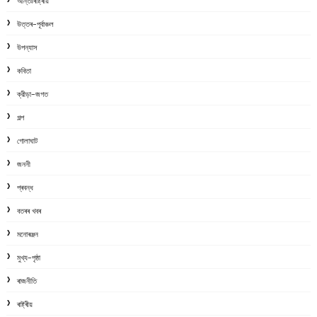
আন্তঃৰাষ্ট্ৰীয়
উত্তৰ-পূৰ্বাঞ্চল
উপন্যাস
কবিতা
ক্রীড়া-জগত
গল্প
গোলাঘাট
জননী
প্ৰবন্ধ
বতৰৰ খবৰ
মনোৰঞ্জন
মুখ্য-পৃষ্ঠা
ৰাজনীতি
ৰাষ্ট্ৰীয়