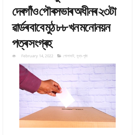
দেৰগাঁও পৌৰসভাৰ অধীনৰ ২৩টা
ৱাৰ্ডৰ বাবে মুঠ ৮৮ খন মনোনয়ন
পত্ৰ সংগ্ৰহ
February 14, 2022
গোলাঘাট
,
মুখ্য-পৃষ্ঠা