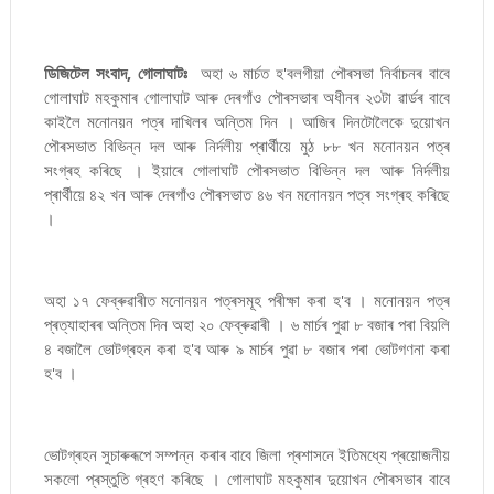
ডিজিটেল সংবাদ, গোলাঘাটঃ
অহা ৬ মাৰ্চত হ'বলগীয়া পৌৰসভা নিৰ্বাচনৰ বাবে
গোলাঘাট মহকুমাৰ গোলাঘাট আৰু দেৰগাঁও পৌৰসভাৰ অধীনৰ ২৩টা ৱাৰ্ডৰ বাবে
কাইলৈ মনোনয়ন পত্ৰ দাখিলৰ অন্তিম দিন । আজিৰ দিনটোলৈকে দুয়োখন
পৌৰসভাত বিভিন্ন দল আৰু নিৰ্দলীয় প্ৰাৰ্থীয়ে মুঠ ৮৮ খন মনোনয়ন পত্ৰ
সংগ্ৰহ কৰিছে । ইয়াৰে গোলাঘাট পৌৰসভাত বিভিন্ন দল আৰু নিৰ্দলীয়
প্ৰাৰ্থীয়ে ৪২ খন আৰু দেৰগাঁও পৌৰসভাত ৪৬ খন মনোনয়ন পত্ৰ সংগ্ৰহ কৰিছে
।
অহা ১৭ ফেব্ৰুৱাৰীত মনোনয়ন পত্ৰসমূহ পৰীক্ষা কৰা হ'ব । মনোনয়ন পত্ৰ
প্ৰত্যাহাৰৰ অন্তিম দিন অহা ২০ ফেব্ৰুৱাৰী । ৬ মাৰ্চৰ পুৱা ৮ বজাৰ পৰা বিয়লি
৪ বজালৈ ভোটগ্ৰহন কৰা হ'ব আৰু ৯ মাৰ্চৰ পুৱা ৮ বজাৰ পৰা ভোটগণনা কৰা
হ'ব ।
ভোটগ্ৰহন সুচাৰুৰূপে সম্পন্ন কৰাৰ বাবে জিলা প্ৰশাসনে ইতিমধ্যে প্ৰয়োজনীয়
সকলো প্ৰস্তুতি গ্ৰহণ কৰিছে । গোলাঘাট মহকুমাৰ দুয়োখন পৌৰসভাৰ বাবে