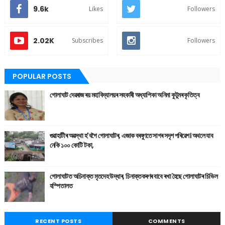
9.6k
Likes
Followers
2.02K
Subscribes
Followers
POPULAR POSTS
গোলাঘাট দেৱৰাজ ৰয় মহাবিদ্যালয়ৰ সহকাৰী অধ্যাপিকা অনিমা কুটুমৰ কৃতিত্ব
গুৱাহাটীৰ অৱস্থা হ'বগৈ গোলাঘাটৰ, এজাক বৰষুণতে সাগৰ সদৃশ পৰিৱেশ। অথলে যাব
নেকি ১০০ কোটি টকা,
গোলাঘাটত অচিনাক্ত মৃতদেহ উদ্ধাৰ, চিনাক্তকৰণৰ বাবে ৰখা হৈছে গোলাঘাটৰ চিভিল
হস্পিতালত
RECENT POSTS
COMMENTS