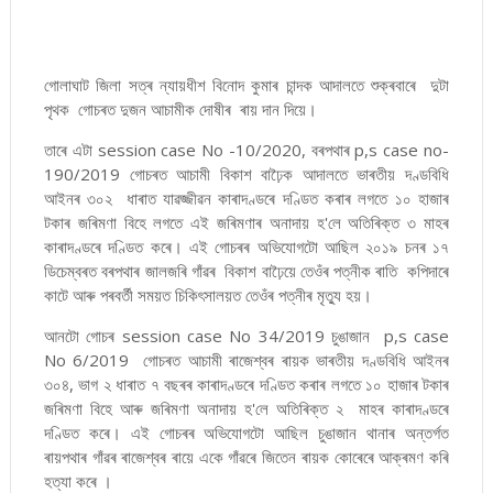
গোলাঘাট জিলা সত্ৰ ন্যায়ধীশ বিনোদ কুমাৰ চান্দক আদালতে শুক্ৰবাৰে দুটা
পৃথক গোচৰত দুজন আচামীক দোষীৰ ৰায় দান দিয়ে।
তাৰে এটা session case No -10/2020, বৰপথাৰ p,s case no-
190/2019 গোচৰত আচামী বিকাশ বাঢ়ৈক আদালতে ভাৰতীয় দণ্ডবিধি
আইনৰ ৩০২ ধাৰাত যাৱজ্জীৱন কাৰাদণ্ডৰে দণ্ডিত কৰাৰ লগতে ১০ হাজাৰ
টকাৰ জৰিমণা বিহে লগতে এই জৰিমণাৰ অনাদায় হ'লে অতিৰিক্ত ৩ মাহৰ
কাৰাদণ্ডৰে দণ্ডিত কৰে। এই গোচৰৰ অভিযোগটো আছিল ২০১৯ চনৰ ১৭
ডিচেম্বৰত বৰপথাৰ জালজৰি গাঁৱৰ বিকাশ বাঢ়ৈয়ে তেওঁৰ পত্নীক ৰাতি কপিদাৰে
কাটে আৰু পৰবৰ্তী সময়ত চিকিৎসালয়ত তেওঁৰ পত্নীৰ মৃত্যু হয়।
আনটো গোচৰ session case No 34/2019 চুঙাজান p,s case
No 6/2019 গোচৰত আচামী ৰাজেশ্বৰ ৰায়ক ভাৰতীয় দণ্ডবিধি আইনৰ
৩০৪, ভাগ ২ ধাৰাত ৭ বছৰৰ কাৰাদণ্ডৰে দণ্ডিত কৰাৰ লগতে ১০ হাজাৰ টকাৰ
জৰিমণা বিহে আৰু জৰিমণা অনাদায় হ'লে অতিৰিক্ত ২ মাহৰ কাৰাদণ্ডৰে
দণ্ডিত কৰে। এই গোচৰৰ অভিযোগটো আছিল চুঙাজান থানাৰ অন্তৰ্গত
ৰায়পথাৰ গাঁৱৰ ৰাজেশ্বৰ ৰায়ে একে গাঁৱৰে জিতেন ৰায়ক কোৰেৰে আক্ৰমণ কৰি
হত্যা কৰে ।