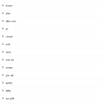
উপন্যাস
কবিতা
ক্রীড়া-জগত
গল্প
গোলাঘাট
জননী
প্ৰবন্ধ
বতৰৰ খবৰ
মনোৰঞ্জন
মুখ্য-পৃষ্ঠা
ৰাজনীতি
ৰাষ্ট্ৰীয়
শব্দৰ পৃথিবী