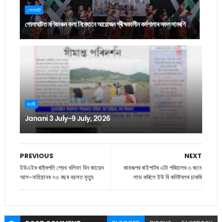
গোলাঘাট
গোলাঘাটত মণিকাঞ্চন কলা নিকেতনে আয়োজন গ্ৰীষ্মকালীন কৰ্মশালাৰ সফল সামৰণি
জননী
Janani 3 July-9 July, 2026
PREVIOUS
NEXT
ইউএইৰ ৰাষ্ট্ৰপতি শ্বেখ খলিফা বিন জায়েদ
কামৰূপৰ ৰাইপাটৰ এটা পৰিয়ালৰ ৩ জনে
আল-নাহিয়ানৰ ৭৩ বছৰ বয়সত মৃত্যু
লাভ কৰিলে ইউ বি কনিষ্টবলৰ চাকৰি