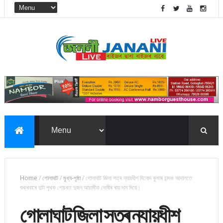
Home
/
গোলাঘাট
/
মুখ্য-পৃষ্ঠা
/
গোলাঘাট জিলা সত্ৰ ন্যায়ধীশ বিনোদ কুমাৰ চান্দক আদালতে
শুক্ৰবাৰে দুটা পৃথক গোচৰত দুজন আচামীক দোষীৰ ৰায় দান দিয়ে।
গোলাঘাট জিলা সত্ৰ ন্যায়ধীশ