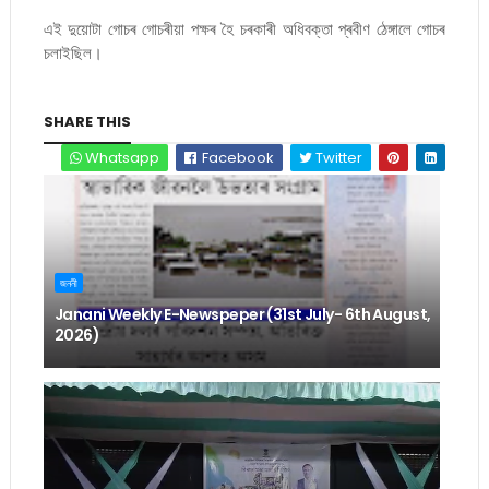
এই দুয়োটা গোচৰ গোচৰীয়া পক্ষৰ হৈ চৰকাৰী অধিবক্তা প্ৰবীণ ঠেঙ্গালে গোচৰ
চলাইছিল।
SHARE THIS
Whatsapp
Facebook
Twitter
জননী
Janani Weekly E-Newspeper (31st July- 6th August,
2026)