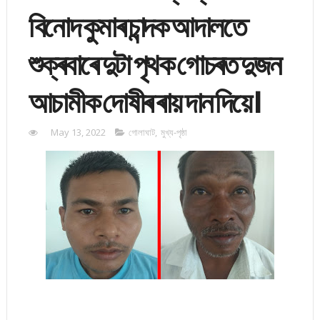
বিনোদ কুমাৰ চান্দক আদালতে
শুক্ৰবাৰে দুটা পৃথক গোচৰত দুজন
আচামীক দোষীৰ ৰায় দান দিয়ে।
May 13, 2022
গোলাঘাট
,
মুখ্য-পৃষ্ঠা