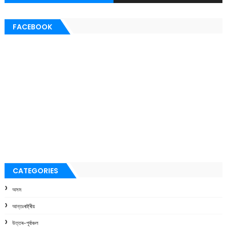
FACEBOOK
CATEGORIES
অসম
আন্তঃৰাষ্ট্ৰীয়
উত্তৰ-পূৰ্বাঞ্চল