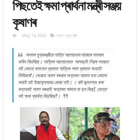
পিছতেই ক্ষমা প্ৰাৰ্থনা মন্ত্ৰী সঞ্জয়
কৃষাণৰ
May 14, 2022
অসম
,
মুখ্য-পৃষ্ঠা
অসমৰ মুখ্যমন্ত্ৰীয়ে শান্তি আলোচনাৰ মাজেৰে সমাধান
কৰিব বিচাৰিছে। শান্তিৰ আলোচনাৰে আগবঢ়াই নিয়াৰ সময়তে
মই কোনো কাৰণতে ব্যাঘাত শান্তিৰ পথত ব্যাঘাত অনাটো
নিবিচাৰোঁ। সেয়েহে পৰেশ বৰুৱাৰ অন্তৰত আঘাত হনা কোনো
কথাই মই ইচ্ছাকৃতভাৱে কোৱা নাই। । যদি ভুলবশতঃ কৰা
মন্তব্যই পৰেশ বৰুৱাই অন্তৰত আঘাত বা দুখ দিছোঁ, তেন্তে
মই ক্ষমা প্ৰাৰ্থনা বিচাৰিছোঁ’।