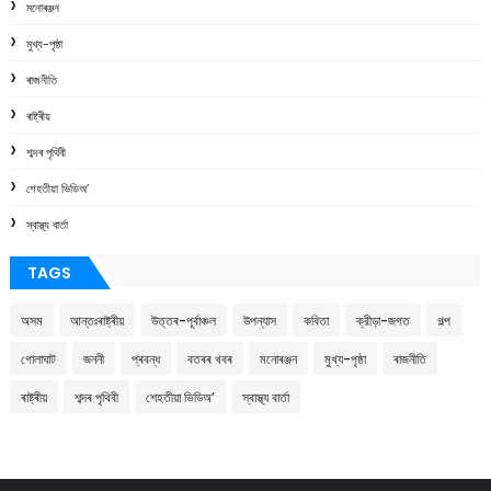
মনোৰঞ্জন
মুখ্য-পৃষ্ঠা
ৰাজনীতি
ৰাষ্ট্ৰীয়
শব্দৰ পৃথিবী
শেহতীয়া ভিডিঅ’
স্বাস্থ্য বাৰ্তা
TAGS
অসম
আন্তঃৰাষ্ট্ৰীয়
উত্তৰ-পূৰ্বাঞ্চল
উপন্যাস
কবিতা
ক্রীড়া-জগত
গল্প
গোলাঘাট
জননী
প্ৰবন্ধ
বতৰৰ খবৰ
মনোৰঞ্জন
মুখ্য-পৃষ্ঠা
ৰাজনীতি
ৰাষ্ট্ৰীয়
শব্দৰ পৃথিবী
শেহতীয়া ভিডিঅ’
স্বাস্থ্য বাৰ্তা