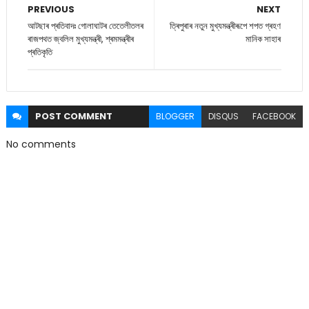
PREVIOUS
NEXT
আটছাৰ প্ৰতিবাদঃ গোলাঘাটৰ তেতেলীতলৰ
ত্ৰিপুৰাৰ নতুন মুখ্যমন্ত্ৰীৰূপে শপত গ্ৰহণ
ৰাজপথত জ্বলিল মুখ্যমন্ত্ৰী, শ্ৰমমন্ত্ৰীৰ
মানিক সাহাৰ
প্ৰতিকৃতি
POST
COMMENT
BLOGGER
DISQUS
FACEBOOK
No comments