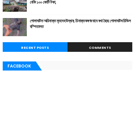
নেকি ১০০ কোটি টকা,
গোলাঘাটত অচিনাক্ত মৃতদেহ উদ্ধাৰ, চিনাক্তকৰণৰ বাবে ৰখা হৈছে গোলাঘাটৰ চিভিল
হস্পিতালত
RECENT POSTS
COMMENTS
FACEBOOK