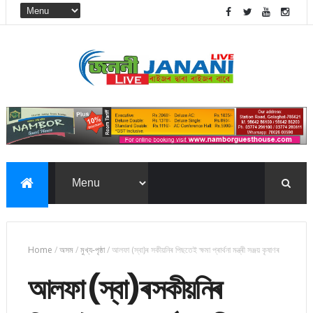
Home
/
অসম
/
মুখ্য-পৃষ্ঠা
/
আলফা (স্বা)ৰ সকীয়নিৰ পিছতেই ক্ষমা প্ৰাৰ্থনা মন্ত্ৰী সঞ্জয় কৃষাণৰ
আলফা (স্বা)ৰ সকীয়নিৰ