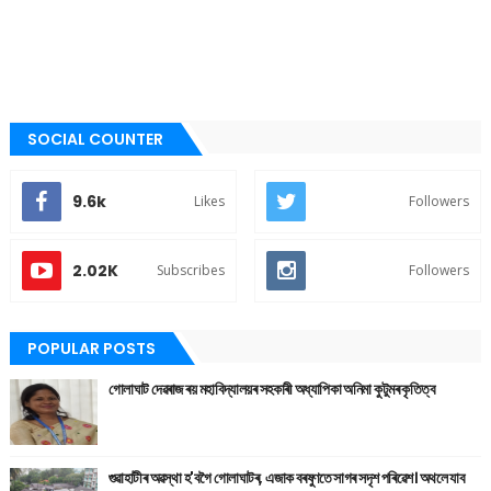
SOCIAL COUNTER
9.6k
Likes
Followers
2.02K
Subscribes
Followers
POPULAR POSTS
গোলাঘাট দেৱৰাজ ৰয় মহাবিদ্যালয়ৰ সহকাৰী অধ্যাপিকা অনিমা কুটুমৰ কৃতিত্ব
গুৱাহাটীৰ অৱস্থা হ'বগৈ গোলাঘাটৰ, এজাক বৰষুণতে সাগৰ সদৃশ পৰিৱেশ। অথলে যাব