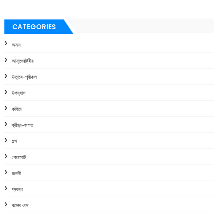
CATEGORIES
অসম
আন্তঃৰাষ্ট্ৰীয়
উত্তৰ-পূৰ্বাঞ্চল
উপন্যাস
কবিতা
ক্রীড়া-জগত
গল্প
গোলাঘাট
জননী
প্ৰবন্ধ
বতৰৰ খবৰ