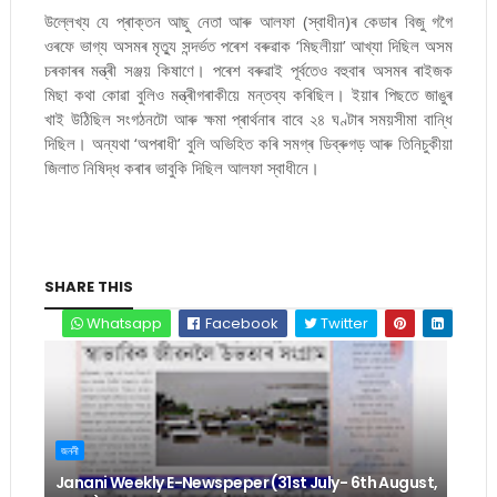
উল্লেখ্য যে প্ৰাক্তন আছু নেতা আৰু আলফা (স্বাধীন)ৰ কেডাৰ বিজু গগৈ
ওৰফে ভাগ্য অসমৰ মৃত্যু সন্দৰ্ভত পৰেশ বৰুৱাক ‘মিছলীয়া’ আখ্যা দিছিল অসম
চৰকাৰৰ মন্ত্ৰী সঞ্জয় কিষাণে। পৰেশ বৰুৱাই পূৰ্বতেও বহুবাৰ অসমৰ ৰাইজক
মিছা কথা কোৱা বুলিও মন্ত্ৰীগৰাকীয়ে মন্তব্য কৰিছিল। ইয়াৰ পিছতে জাঙুৰ
খাই উঠিছিল সংগঠনটো আৰু ক্ষমা প্ৰাৰ্থনাৰ বাবে ২৪ ঘণ্টাৰ সময়সীমা বান্ধি
দিছিল। অন্যথা ‘অপৰাধী’ বুলি অভিহিত কৰি সমগ্ৰ ডিব্ৰুগড় আৰু তিনিচুকীয়া
জিলাত নিষিদ্ধ কৰাৰ ভাবুকি দিছিল আলফা স্বাধীনে।
SHARE THIS
Whatsapp
Facebook
Twitter
জননী
Janani Weekly E-Newspeper (31st July- 6th August,