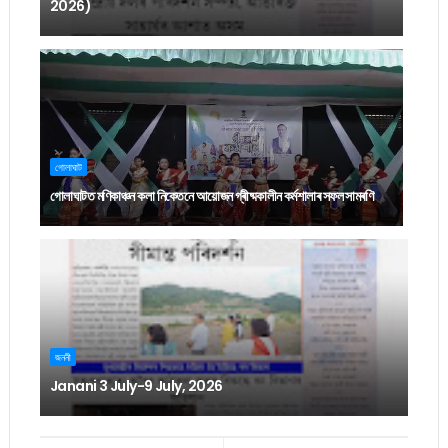
2026)
গোলাঘাট
গোলাঘাটত মণিকাঞ্চন কলা নিকেতনে আয়োজন গ্ৰীষ্মকালীন কৰ্মশালাৰ সফল সামৰণি
জননী
Janani 3 July-9 July, 2026