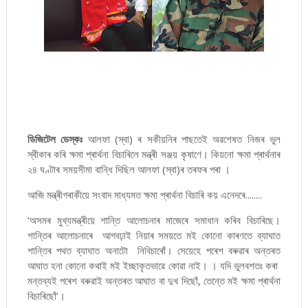
ডিজিটেল ডেস্কঃ
আলফা (স্বা) ৰ সকীয়নিৰ পাছতেই অৱশেষত নিজৰ ভুল
স্বীকাৰ কৰি ক্ষমা প্ৰাৰ্থনা বিচাৰিলে মন্ত্ৰী সঞ্জয় কৃষাণে। কিয়নো ক্ষমা প্ৰাৰ্থনাৰ
২৪ ঘণ্টাৰ সময়সীমা বান্ধি দিছিল আলফা (স্বা)ৰ তৰফৰ পৰা ।
আজি মন্ত্ৰীগৰাকীয়ে সংবাদ মাধ্যমত ক্ষমা প্ৰাৰ্থনা বিচাৰি কয় এনেদৰে........
‘অসমৰ মুখ্যমন্ত্ৰীয়ে শান্তি আলোচনাৰ মাজেৰে সমাধান কৰিব বিচাৰিছে।
শান্তিৰ আলোচনাৰে আগবঢ়াই নিয়াৰ সময়তে মই কোনো কাৰণতে ব্যাঘাত
শান্তিৰ পথত ব্যাঘাত অনাটো নিবিচাৰোঁ। সেয়েহে পৰেশ বৰুৱাৰ অন্তৰত
আঘাত হনা কোনো কথাই মই ইচ্ছাকৃতভাৱে কোৱা নাই। । যদি ভুলবশতঃ কৰা
মন্তব্যই পৰেশ বৰুৱাই অন্তৰত আঘাত বা দুখ দিছোঁ, তেন্তে মই ক্ষমা প্ৰাৰ্থনা
বিচাৰিছোঁ’।