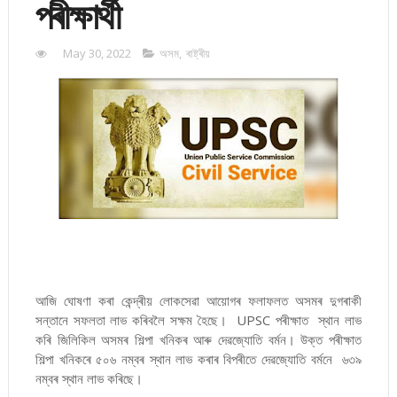
পৰীক্ষাৰ্থী
May 30, 2022
অসম
,
ৰাষ্ট্ৰীয়
আজি ঘোষণা কৰা কেন্দ্ৰীয় লোকসেৱা আয়োগৰ ফলাফলত অসমৰ দুগৰাকী
সন্তানে সফলতা লাভ কৰিবলৈ সক্ষম হৈছে। UPSC পৰীক্ষাত স্থান লাভ
কৰি জিলিকিল অসমৰ শিল্পা খনিকৰ আৰু দেৱজ্যোতি বৰ্মন। উক্ত পৰীক্ষাত
শিল্পা খনিকৰে ৫০৬ নম্বৰ স্থান লাভ কৰাৰ বিপৰীতে দেৱজ্যোতি বৰ্মনে ৬৩৯
নম্বৰ স্থান লাভ কৰিছে।