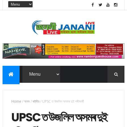
Home
/
অসম
/
ৰাষ্ট্ৰীয়
/
UPSC ত উজলিল অসমৰ দুই পৰীক্ষাৰ্থী
UPSC ত উজলিল অসমৰ দুই