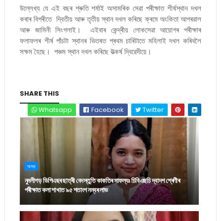
উল্লেখ্য যে এই বছৰ শ্ৰুতি শৰ্মাই অসামৰিক সেৱা পৰীক্ষাত শীৰ্ষস্থান দখল
কৰাৰ বিপৰীতে দ্বিতীয় আৰু তৃতীয় স্থান দখল কৰিছে ক্ৰমে অংকিতা আগৰৱাল
আৰু জামিনী সিংগলাই। এইবাৰ কেন্দ্ৰীয় লোকসেৱা আয়োগৰ পৰীক্ষাৰ
ফলাফলৰ শীৰ্ষ পাঁচটা স্থানৰ ভিতৰত প্ৰথম চাৰিটাতে মহিলাই দখল কৰিবলৈ
সক্ষম হৈছে। পঞ্চম স্থান দখল কৰিছে উত্‍কৰ্ষ দ্বিৱেদীয়ে।
SHARE THIS
Whatsapp
Facebook
Twitter
অসম
নুমলীগড় ডিপিএছৰ ছাত্ৰী বেদস্তুতি কাকতিৰ সাফল্যঃ চিবিএছচি দ্বাদশ শ্ৰেণীৰ
পৰীক্ষাত কলা শাখাত ৯৫ শতাংশ নম্বৰ লাভ