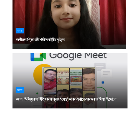
অসম
বৰগীতত প্ৰিয়াংকী শৰ্মালৈ ৰাষ্ট্ৰীয় বৃত্তি
অসম
অসম-উৰিষ্যাৰ সাহিত্যিক সমন্বয়ঃ ‘সেতু’ আৰু ‘এথাৰে এক অৰণ্য থিলা’ উন্মোচন