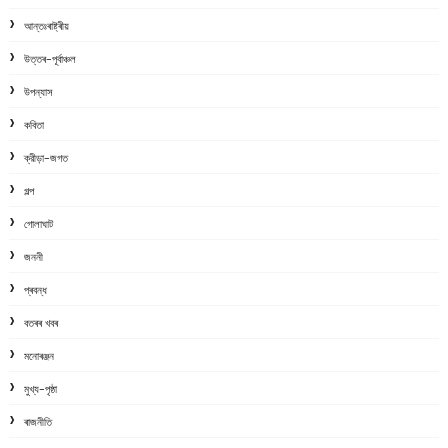
আন্তঃৰাষ্ট্ৰীয়
উত্তৰ-পূৰ্বাঞ্চল
উপন্যাস
কবিতা
ক্রীড়া-জগত
গল্প
গোলাঘাট
জননী
প্ৰবন্ধ
বতৰৰ খবৰ
মনোৰঞ্জন
মুখ্য-পৃষ্ঠা
ৰাজনীতি