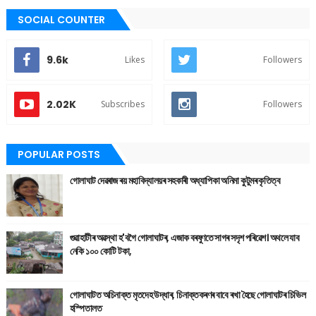
SOCIAL COUNTER
9.6k
Likes
Followers
2.02K
Subscribes
Followers
POPULAR POSTS
গোলাঘাট দেৱৰাজ ৰয় মহাবিদ্যালয়ৰ সহকাৰী অধ্যাপিকা অনিমা কুটুমৰ কৃতিত্ব
গুৱাহাটীৰ অৱস্থা হ'বগৈ গোলাঘাটৰ, এজাক বৰষুণতে সাগৰ সদৃশ পৰিৱেশ। অথলে যাব
নেকি ১০০ কোটি টকা,
গোলাঘাটত অচিনাক্ত মৃতদেহ উদ্ধাৰ, চিনাক্তকৰণৰ বাবে ৰখা হৈছে গোলাঘাটৰ চিভিল
হস্পিতালত