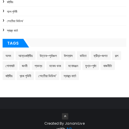
ৰাষ্ট্ৰীয়
শব্দৰ পৃথিবী
শেহতীয়া ভিডিঅ’
স্বাস্থ্য বাৰ্তা
TAGS
অসম
আন্তঃৰাষ্ট্ৰীয়
উত্তৰ-পূৰ্বাঞ্চল
উপন্যাস
কবিতা
ক্রীড়া-জগত
গল্প
গোলাঘাট
জননী
প্ৰবন্ধ
বতৰৰ খবৰ
মনোৰঞ্জন
মুখ্য-পৃষ্ঠা
ৰাজনীতি
ৰাষ্ট্ৰীয়
শব্দৰ পৃথিবী
শেহতীয়া ভিডিঅ’
স্বাস্থ্য বাৰ্তা
Created By
JananiLive
with
AG