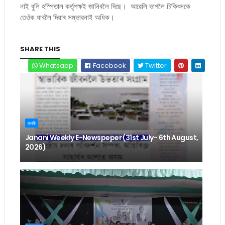
নাই বুলি হস্পিতাল কৰ্তৃপক্ষই জানিবলৈ দিছে। আৱেলি ভাগলৈ চিকিৎসকে
তেওঁক যাবলৈ দিয়াৰ সম্ভাৱনাই অধিক।
SHARE THIS
Whatsapp
Facebook
Twitter
জননী
Janani Weekly E-Newspeper (31st July- 6th August,
2026)