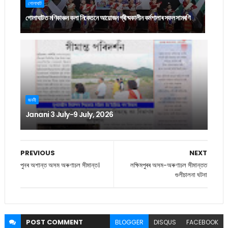
গোলাঘাট
গোলাঘাটত মণিকাঞ্চন কলা নিকেতনে আয়োজন গ্ৰীষ্মকালীন কৰ্মশালাৰ সফল সামৰণি
জননী
Janani 3 July-9 July, 2026
PREVIOUS
NEXT
পুনৰ অশান্ত অসম অৰুণাচল সীমান্ত।
লক্ষিমপুৰৰ অসম-অৰুণাচল সীমান্তত
গুলীচালনা ঘটনা
POST
COMMENT
BLOGGER
DISQUS
FACEBOOK