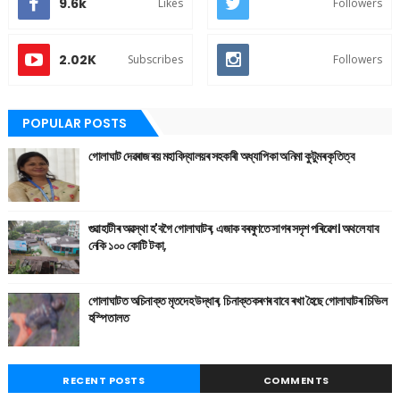
9.6k
Likes
Followers
2.02K
Subscribes
Followers
POPULAR POSTS
গোলাঘাট দেৱৰাজ ৰয় মহাবিদ্যালয়ৰ সহকাৰী অধ্যাপিকা অনিমা কুটুমৰ কৃতিত্ব
গুৱাহাটীৰ অৱস্থা হ'বগৈ গোলাঘাটৰ, এজাক বৰষুণতে সাগৰ সদৃশ পৰিৱেশ। অথলে যাব
নেকি ১০০ কোটি টকা,
গোলাঘাটত অচিনাক্ত মৃতদেহ উদ্ধাৰ, চিনাক্তকৰণৰ বাবে ৰখা হৈছে গোলাঘাটৰ চিভিল
হস্পিতালত
RECENT POSTS
COMMENTS