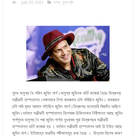
July 20, 2022
অসম
,
মুখ্য-পৃষ্ঠা
পুনৰ অসুস্থ হৈ পৰিল জুবিন গাৰ্গ।অসুস্থ জুবিনক ভৰ্তি কৰোৱা হৈছে ডিব্ৰুগড়
সঞ্জীৱনী হাস্পতালত।মঙ্গলবাৰে নিশা বাথৰুমত ঢলি পৰিছিল জুবিন। বাথৰূমত
ঢলি পৰি মূৰত আঘাত পাইছিল জুবিন গাৰ্গে।ডিব্ৰুগড় মনোহাৰি ৰিজৰ্টত আছিল
জুবিন।বৰ্তমান সঞ্জীৱনী হাস্পাতালত বিশেষজ্ঞ চিকিৎসকৰ নিৰীক্ষনত আছে জুবিন
গাৰ্গপুনৰ অসুস্থ হৈ পৰা জুবিন গাৰ্গক বুধবাৰৰ পুৱা ডিব্ৰুগড়ৰ সঞ্জীৱনী
হাস্পতালত ভৰ্তি কৰোৱা হয় । বৰ্তমান সঞ্জীৱনী হাস্পতালৰ আই চি ইউত আছে
জুবিন গাৰ্গ। ইতিমধ্যে যাৱতীয় পৰীক্ষাসমূহ কৰা হৈছে । চিন্তাৰ বিশেষ কাৰণ