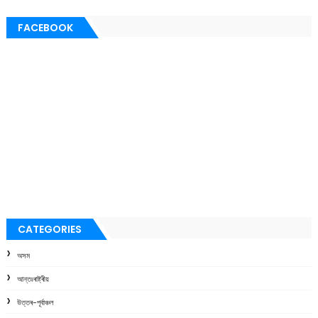
FACEBOOK
CATEGORIES
অসম
আন্তঃৰাষ্ট্ৰীয়
উত্তৰ-পূৰ্বাঞ্চল