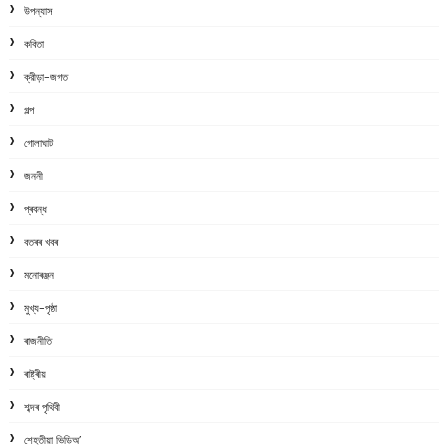
উপন্যাস
কবিতা
ক্রীড়া-জগত
গল্প
গোলাঘাট
জননী
প্ৰবন্ধ
বতৰৰ খবৰ
মনোৰঞ্জন
মুখ্য-পৃষ্ঠা
ৰাজনীতি
ৰাষ্ট্ৰীয়
শব্দৰ পৃথিবী
শেহতীয়া ভিডিঅ’