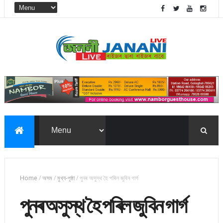
Home
/
অসম
/
মুখ্য-পৃষ্ঠা
/
পুনৰ অসুস্থ হৈ পৰিল জুবিন গাৰ্গ
পুনৰ অসুস্থ হৈ পৰিল জুবিন গাৰ্গ