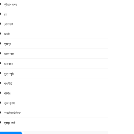
ক্রীড়া-জগত
গল্প
গোলাঘাট
জননী
প্ৰবন্ধ
বতৰৰ খবৰ
মনোৰঞ্জন
মুখ্য-পৃষ্ঠা
ৰাজনীতি
ৰাষ্ট্ৰীয়
শব্দৰ পৃথিবী
শেহতীয়া ভিডিঅ’
স্বাস্থ্য বাৰ্তা