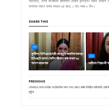
আনহাতে, দেশৰ কনিষ্ঠতম ৰাষ্ট্ৰপতি হোৱাৰ কৃতিত্বও অৰ্জন কৰিলে দ্
কাৰ্যভাৰ গ্ৰহণ কৰাৰ সময়ত ৬৪ বছৰ, ১ মাহ আৰু ৮ দিন।
SHARE THIS
অসম
নুমলীগড় ডিপিএছৰ ছাত্ৰী বেদস্তুতি কাকতিৰ সাফল্যঃ
অসম
চিবিএছচি দ্বাদশ শ্ৰেণীৰ পৰীক্ষাত কলা শাখাত ৯৫
শতাংশ নম্বৰ লাভ
বৰগীতত প্ৰিয়াংকী শৰ্মা
PREVIOUS
সোমবাৰে দেশৰ সৰ্বোচ্চ সাংবিধানিক পদত শপত গ্ৰহণ কৰিব নিৰ্বাচিত ৰাষ্ট্ৰপতি দ্ৰৌপ
মূৰ্মুয়ে