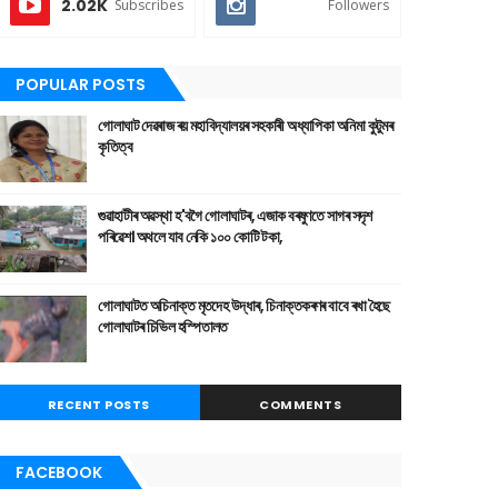
2.02K
Subscribes
Followers
POPULAR POSTS
গোলাঘাট দেৱৰাজ ৰয় মহাবিদ্যালয়ৰ সহকাৰী অধ্যাপিকা অনিমা কুটুমৰ
কৃতিত্ব
গুৱাহাটীৰ অৱস্থা হ'বগৈ গোলাঘাটৰ, এজাক বৰষুণতে সাগৰ সদৃশ
পৰিৱেশ। অথলে যাব নেকি ১০০ কোটি টকা,
গোলাঘাটত অচিনাক্ত মৃতদেহ উদ্ধাৰ, চিনাক্তকৰণৰ বাবে ৰখা হৈছে
গোলাঘাটৰ চিভিল হস্পিতালত
RECENT POSTS
COMMENTS
FACEBOOK