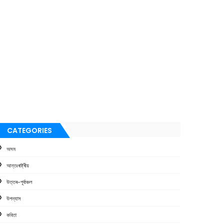
CATEGORIES
অসম
আন্তঃৰাষ্ট্ৰীয়
উত্তৰ-পূৰ্বাঞ্চল
উপন্যাস
কবিতা