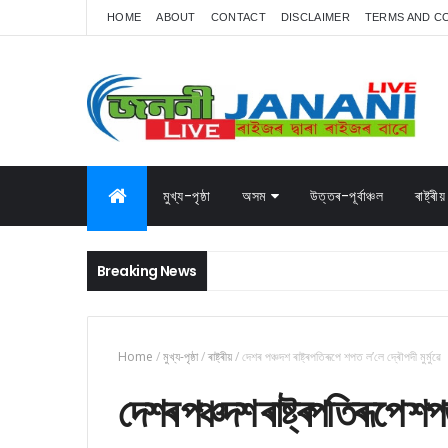
HOME
ABOUT
CONTACT
DISCLAIMER
TERMS AND C
মুখ্য-পৃষ্ঠা
অসম
উত্তৰ-পূৰ্বাঞ্চল
ৰাষ্ট্ৰীয়
Breaking News
Home
/
মুখ্য-পৃষ্ঠা
/
ৰাষ্ট্ৰীয়
/
দেশৰ পঞ্চদশ ৰাষ্ট্ৰপতিৰূপে শপত ল’লে দ্ৰৌপদী মুৰ্মুৱে
দেশৰ পঞ্চদশ ৰাষ্ট্ৰপতিৰূপে শপত