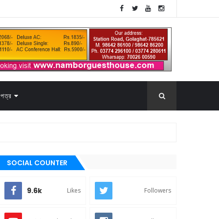
পত্র
SOCIAL COUNTER
9.6k
Likes
Followers