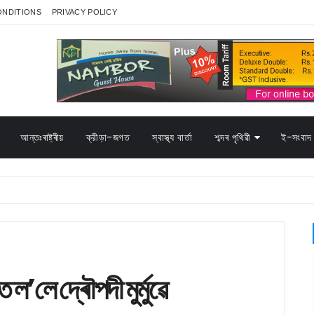
ONDITIONS
PRIVACY POLICY
আন্তঃৰাষ্ট্ৰীয়
ক্রীড়া-জগত
স্বাস্থ্য বাৰ্তা
শব্দৰ পৃথিৱী
ই-সংবাদ 
 ল’লে দ্ৰৌপদী মুৰ্মুৱে