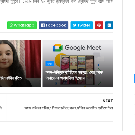
ৰৌপদী মুৰ্মুৱে। ১৯৫৮ চনৰ ২০ জুনত জন্মগ্ৰহণ কৰা দ্ৰৌপদী মুৰ্মুৰ বয়স আজি
Whatsapp
Facebook
Twitter
অসম
অসম-উৰিষ্যাৰ সাহিত্যিক সমন্বয়ঃ ‘সেতু’ আৰু
লৈ ৰাষ্ট্ৰীয় বৃত্তি
‘এথাৰে এক অৰণ্য থিলা’ উন্মোচন
NEXT
দী
অসম ৰাজ্যিক পৰিবহণ নিগমত চলিছে ৰাজহ ফাঁকিৰ অঘোষিত প্ৰতিযোগিতা