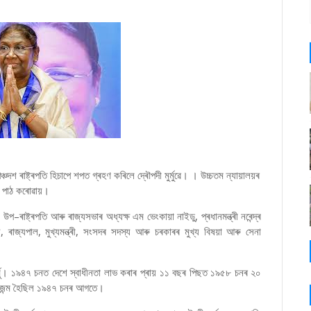
চদশ ৰাষ্ট্ৰপতি হিচাপে শপত গ্ৰহণ কৰিলে দ্ৰৌপদী মুৰ্মুৱে। । উচ্চতম ন্যায়ালয়ৰ
ক্য পাঠ কৰোৱায়।
উপ–ৰাষ্ট্ৰপতি আৰু ৰাজ্যসভাৰ অধ্যক্ষ এম ভেংকায়া নাইডু, প্ৰধানমন্ত্ৰী নৰেন্দ্ৰ
য, ৰাজ্যপাল, মুখ্যমন্ত্ৰী, সংসদৰ সদস্য আৰু চৰকাৰৰ মুখ্য বিষয়া আৰু সেনা
মুৰ্মু। ১৯৪৭ চনত দেশে স্বাধীনতা লাভ কৰাৰ প্ৰায় ১১ বছৰ পিছত ১৯৫৮ চনৰ ২০
তিৰ জন্ম হৈছিল ১৯৪৭ চনৰ আগতে।