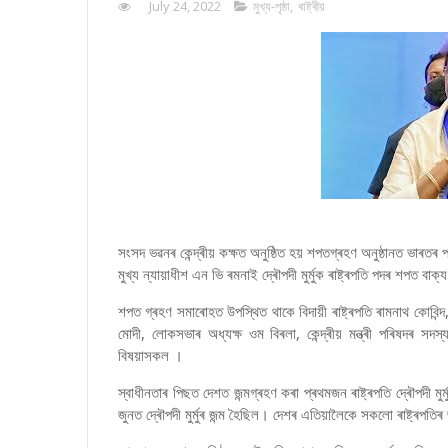
July 24, 2022
মুখ্য-পৃষ্ঠা
,
ৰাষ্ট্ৰীয়
সংসদ ভৱনৰ কেন্দ্ৰীয় কক্ষত অনুষ্ঠিত হয় শপতগ্ৰহণ অনুষ্ঠানত ভাৰতৰ পঞ্
মুখ্য ন্যায়াধীশ এন ভি ৰমনাই দ্ৰৌপদী মুৰ্মুক ৰাষ্ট্ৰপতি পদৰ শপত বা
শপত গ্ৰহণ সমাৰোহত উপস্থিত থাকে বিদায়ী ৰাষ্ট্ৰপতি ৰামনাথ কোবিন্দ, 
মোদী, লোকসভাৰ অধ্যক্ষ ওম বিৰলা, কেন্দ্ৰীয় মন্ত্ৰী পৰিষদৰ সদস্
বিষয়াসকল ।
স্বাধীনতাৰ পিছত দেশত জন্মগ্ৰহণ কৰা প্ৰথমজন ৰাষ্ট্ৰপতি দ্ৰৌপদী 
জুনত দ্ৰৌপদী মুৰ্মুৰ জন্ম হৈছিল। দেশৰ এতিয়ালৈকে সকলো ৰাষ্ট্ৰপ