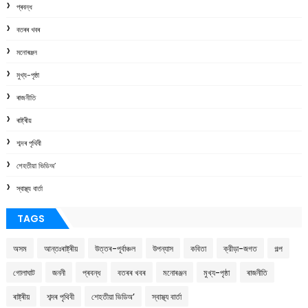
প্ৰবন্ধ
বতৰৰ খবৰ
মনোৰঞ্জন
মুখ্য-পৃষ্ঠা
ৰাজনীতি
ৰাষ্ট্ৰীয়
শব্দৰ পৃথিবী
শেহতীয়া ভিডিঅ’
স্বাস্থ্য বাৰ্তা
TAGS
অসম
আন্তঃৰাষ্ট্ৰীয়
উত্তৰ-পূৰ্বাঞ্চল
উপন্যাস
কবিতা
ক্রীড়া-জগত
গল্প
গোলাঘাট
জননী
প্ৰবন্ধ
বতৰৰ খবৰ
মনোৰঞ্জন
মুখ্য-পৃষ্ঠা
ৰাজনীতি
ৰাষ্ট্ৰীয়
শব্দৰ পৃথিবী
শেহতীয়া ভিডিঅ’
স্বাস্থ্য বাৰ্তা