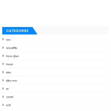
CATEGORIES
অসম
আন্তঃৰাষ্ট্ৰীয়
উত্তৰ-পূৰ্বাঞ্চল
উপন্যাস
কবিতা
ক্রীড়া-জগত
গল্প
গোলাঘাট
জননী