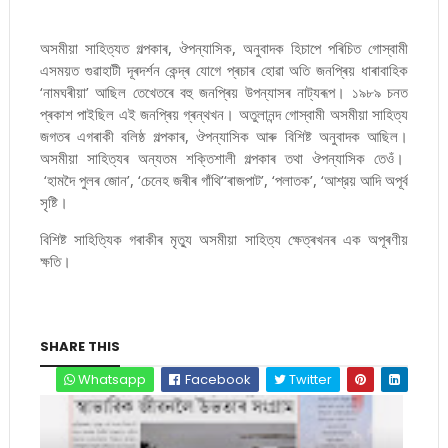
অসমীয়া সাহিত্যত গল্পকাৰ, ঔপন্যাসিক, অনুবাদক হিচাপে পৰিচিত গোস্বামী
এসময়ত গুৱাহাটী দূৰদৰ্শন কেন্দ্ৰ যোগে প্ৰচাৰ হোৱা অতি জনপ্ৰিয় ধাৰাবাহিক
‘নামঘৰীয়া’ আছিল তেখেতৰে বহু জনপ্ৰিয় উপন্যাসৰ নাট্যৰূপ। ১৯৮৯ চনত
প্ৰকাশ পাইছিল এই জনপ্ৰিয় গ্ৰন্থখন। অতুলানন্দ গোস্বামী অসমীয়া সাহিত্য
জগতৰ এগৰাকী বলিষ্ঠ গল্পকাৰ, ঔপন্যাসিক আৰু বিশিষ্ট অনুবাদক আছিল।
অসমীয়া সাহিত্যৰ অন্যতম শক্তিশালী গল্পকাৰ তথা ঔপন্যাসিক তেওঁ।
‘হামদৈ পুলৰ জোন’, ‘চেনেহ জৰীৰ গাঁথি’‘ৰাজপাট’, ‘পলাতক’, ‘আশ্রয় আদি অপূৰ্ব
সৃষ্টি।
বিশিষ্ট সাহিত্যিক গৰাকীৰ মৃত্যু অসমীয়া সাহিত্য ক্ষেত্ৰখনৰ এক অপূৰণীয়
ক্ষতি।
SHARE THIS
Whatsapp
Facebook
Twitter