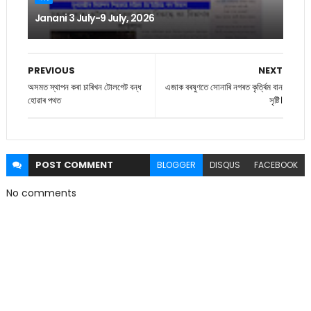
Janani 3 July-9 July, 2026
PREVIOUS
NEXT
অসমত স্থাপন কৰা চাৰিখন টোলগেট বন্ধ
এজাক বৰষুণতে সোনাৰি নগৰত কৃৰ্ত্ৰিম বান
হোৱাৰ পথত
সৃষ্টি।
POST
COMMENT
BLOGGER
DISQUS
FACEBOOK
No comments