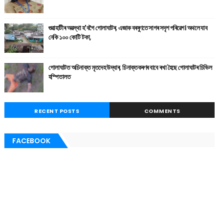
গুৱাহাটীৰ অৱস্থা হ'বগৈ গোলাঘাটৰ, এজাক বৰষুণতে সাগৰ সদৃশ পৰিৱেশ। অথলে যাব
নেকি ১০০ কোটি টকা,
গোলাঘাটত অচিনাক্ত মৃতদেহ উদ্ধাৰ, চিনাক্তকৰণৰ বাবে ৰখা হৈছে গোলাঘাটৰ চিভিল
হস্পিতালত
RECENT POSTS
COMMENTS
FACEBOOK