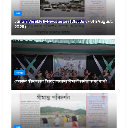
জননী
Janani Weekly E-Newspeper (31st July- 6th August,
2026)
গোলাঘাট
গোলাঘাটত মণিকাঞ্চন কলা নিকেতনে আয়োজন গ্ৰীষ্মকালীন কৰ্মশালাৰ সফল সামৰণি
জননী