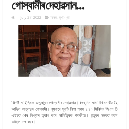
গোস্বামীৰ দেহাৱসান…
July 27, 2022
অসম
,
মুখ্য-পৃষ্ঠা
বিশিষ্ট সাহিত্যিক অতুলানন্দ গোস্বামীৰ দেহাৱসান। কিছুদিন ধৰি চিকিৎসাধীন হৈ
আছিল অতুলানন্দ গোস্বামী। বুধবাৰে পুৱতি নিশা প্ৰায় ৪.৪০ মিনিটত জিএম চি
এইচত শেষ নিশ্বাস ত্যাগ কৰে সাহিত্যিক গৰাকীয়ে। মৃত্যুৰ সময়ত বয়স
আছিল ৮৭ বছৰ।