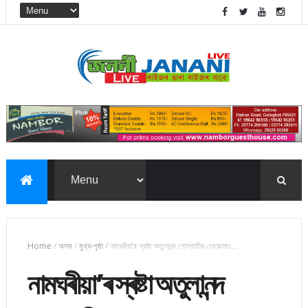
Home
/
অসম
/
মুখ্য-পৃষ্ঠা
/
নামঘৰীয়া’ৰ স্ৰষ্টা অতুলানন্দ গোস্বামীৰ দেহাৱসান…
নামঘৰীয়া’ৰ স্ৰষ্টা অতুলানন্দ