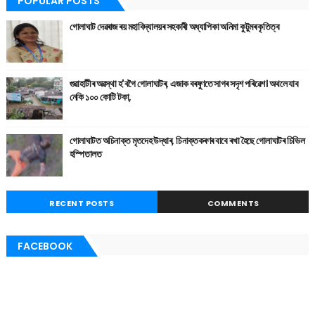
POPULAR POSTS
গোলাঘাট দেৱৰাজ ৰয় মহাবিদ্যালয়ৰ সহকাৰী অধ্যাপিকা অনিমা কুটুমৰ কৃতিত্ব
গুৱাহাটীৰ অৱস্থা হ'বগৈ গোলাঘাটৰ, এজাক বৰষুণতে সাগৰ সদৃশ পৰিৱেশ। অথলে যাব
নেকি ১০০ কোটি টকা,
গোলাঘাটত অচিনাক্ত মৃতদেহ উদ্ধাৰ, চিনাক্তকৰণৰ বাবে ৰখা হৈছে গোলাঘাটৰ চিভিল
হস্পিতালত
RECENT POSTS
COMMENTS
FACEBOOK