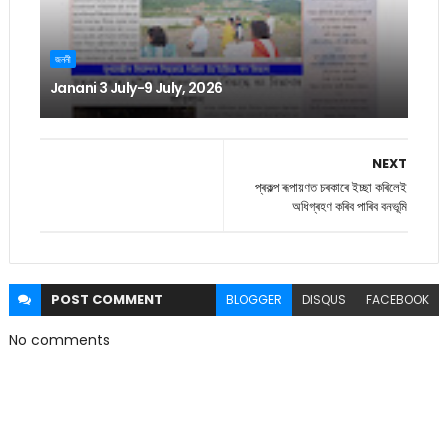
জননী
Janani 3 July-9 July, 2026
NEXT
প্ৰকল্প ৰূপায়ণত চৰকাৰে ইচ্ছা কৰিলেই
অধিগ্ৰহণ কৰিব পাৰিব বনভূমি
POST
COMMENT
BLOGGER
DISQUS
FACEBOOK
No comments