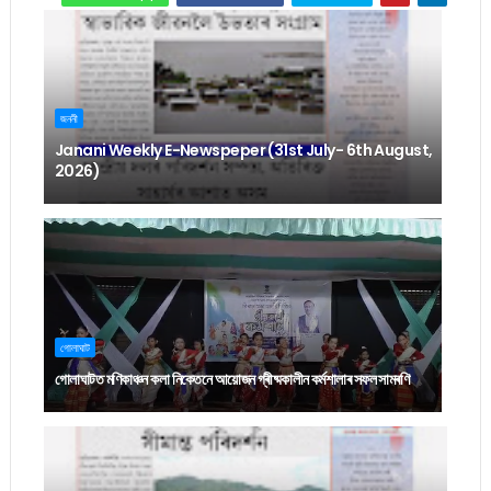
জননী
Janani Weekly E-Newspeper (31st July- 6th August,
2026)
গোলাঘাট
গোলাঘাটত মণিকাঞ্চন কলা নিকেতনে আয়োজন গ্ৰীষ্মকালীন কৰ্মশালাৰ সফল সামৰণি