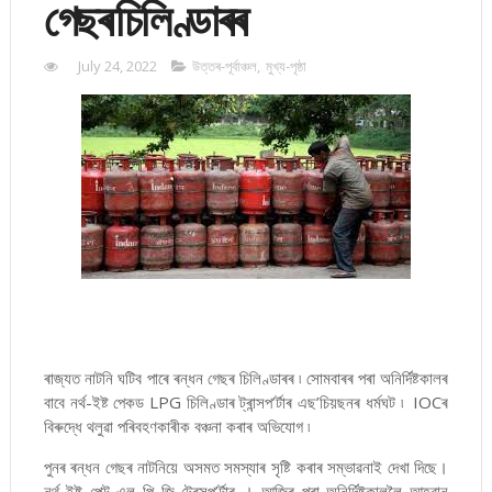
গেছৰ চিলিণ্ডাৰৰ
July 24, 2022
উত্তৰ-পূৰ্বাঞ্চল
,
মুখ্য-পৃষ্ঠা
ৰাজ্যত নাটনি ঘটিব পাৰে ৰন্ধন গেছৰ চিলিণ্ডাৰৰ ৷ সোমবাৰৰ পৰা অনিৰ্দিষ্টকালৰ
বাবে নৰ্থ-ইষ্ট পেকড LPG চিলিণ্ডাৰ ট্ৰান্সপ’ৰ্টাৰ এছ’চিয়ছনৰ ধৰ্মঘট ৷ IOCৰ
বিৰুদ্ধে থলুৱা পৰিবহণকাৰীক বঞ্চনা কৰাৰ অভিযোগ ৷
পুনৰ ৰন্ধন গেছৰ নাটনিয়ে অসমত সমস্যাৰ সৃষ্টি কৰাৰ সম্ভাৱনাই দেখা দিছে।
নৰ্থ-ইষ্ট পেক্ট এল পি জি ট্ৰেন্সপ’ৰ্টাৰ । আজিৰ পৰা অনিৰ্দিষ্টকাললৈ আহ্বান