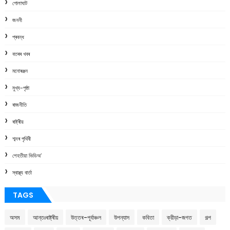
গোলাঘাট
জননী
প্ৰবন্ধ
বতৰৰ খবৰ
মনোৰঞ্জন
মুখ্য-পৃষ্ঠা
ৰাজনীতি
ৰাষ্ট্ৰীয়
শব্দৰ পৃথিবী
শেহতীয়া ভিডিঅ’
স্বাস্থ্য বাৰ্তা
TAGS
অসম
আন্তঃৰাষ্ট্ৰীয়
উত্তৰ-পূৰ্বাঞ্চল
উপন্যাস
কবিতা
ক্রীড়া-জগত
গল্প