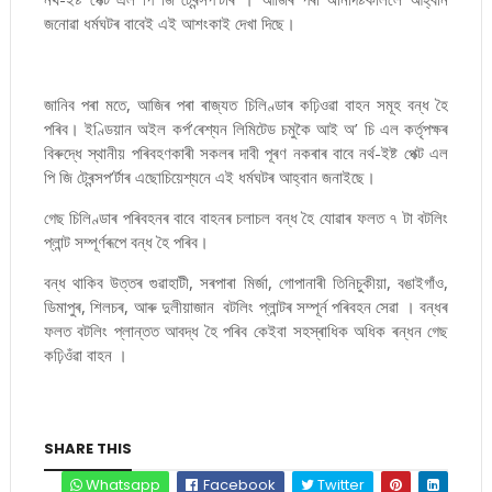
জনোৱা ধৰ্মঘটৰ বাবেই এই আশংকাই দেখা দিছে।
জানিব পৰা মতে, আজিৰ পৰা ৰাজ্যত চিলিণ্ডাৰ কঢ়িওৱা বাহন সমূহ বন্ধ হৈ
পৰিব। ইণ্ডিয়ান অইল কৰ্প’ৰেশ্যন লিমিটেড চমুকৈ আই অ’ চি এল কৰ্তৃপক্ষৰ
বিৰুদ্ধে স্থানীয় পৰিবহণকাৰী সকলৰ দাবী পূৰণ নকৰাৰ বাবে নৰ্থ-ইষ্ট পেক্ট এল
পি জি ট্ৰেন্সপ’ৰ্টাৰ এছোচিয়েশ্যনে এই ধৰ্মঘটৰ আহ্বান জনাইছে।
গেছ চিলিণ্ডাৰ পৰিবহনৰ বাবে বাহনৰ চলাচল বন্ধ হৈ যোৱাৰ ফলত ৭ টা বটলিং
প্লান্ট সম্পূৰ্ণৰূপে বন্ধ হৈ পৰিব।
বন্ধ থাকিব উত্তৰ গুৱাহাটী, সৰপাৰা মিৰ্জা, গোপানাৰী তিনিচুকীয়া, বঙাইগাঁও,
ডিমাপুৰ, শিলচৰ, আৰু দুলীয়াজান বটলিং প্লান্টৰ সম্পূৰ্ন পৰিবহন সেৱা । বন্ধৰ
ফলত বটলিং প্লান্তত আবদ্ধ হৈ পৰিব কেইবা সহস্ৰাধিক অধিক ৰন্ধন গেছ
কঢ়িওঁৱা বাহন ।
SHARE THIS
Whatsapp
Facebook
Twitter