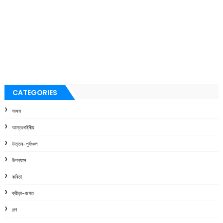
CATEGORIES
অসম
আন্তঃৰাষ্ট্ৰীয়
উত্তৰ-পূৰ্বাঞ্চল
উপন্যাস
কবিতা
ক্রীড়া-জগত
গল্প