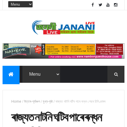
Home
/
উত্তৰ-পূৰ্বাঞ্চল
/
মুখ্য-পৃষ্ঠা
/
ৰাজ্যত নাটনি ঘটিব পাৰে ৰন্ধন গেছৰ চিলিণ্ডাৰৰ
ৰাজ্যত নাটনি ঘটিব পাৰে ৰন্ধন