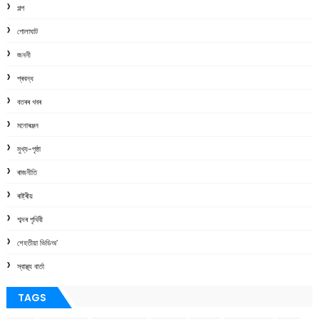
গল্প
গোলাঘাট
জননী
প্ৰবন্ধ
বতৰৰ খবৰ
মনোৰঞ্জন
মুখ্য-পৃষ্ঠা
ৰাজনীতি
ৰাষ্ট্ৰীয়
শব্দৰ পৃথিবী
শেহতীয়া ভিডিঅ’
স্বাস্থ্য বাৰ্তা
TAGS