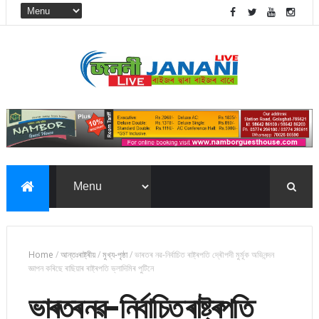
Home
/
আন্তঃৰাষ্ট্ৰীয়
/
মুখ্য-পৃষ্ঠা
/
ভাৰতৰ নৱ-নিৰ্বাচিত ৰাষ্ট্ৰপতি দ্ৰৌপদী মুৰ্মূক অভিনন্দন
জ্ঞাপন কৰিছে ৰাছিয়াৰ ৰাষ্ট্ৰপতি ভ্লাদিমিৰ পুটিনে
ভাৰতৰ নৱ-নিৰ্বাচিত ৰাষ্ট্ৰপতি