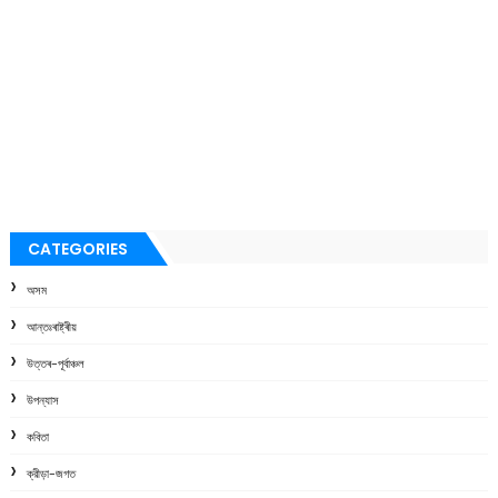
CATEGORIES
অসম
আন্তঃৰাষ্ট্ৰীয়
উত্তৰ-পূৰ্বাঞ্চল
উপন্যাস
কবিতা
ক্রীড়া-জগত