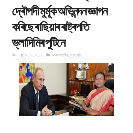
দ্ৰৌপদী মুৰ্মূক অভিনন্দন জ্ঞাপন
কৰিছে ৰাছিয়াৰ ৰাষ্ট্ৰপতি
ভ্লাদিমিৰ পুটিনে
July 23, 2022
আন্তঃৰাষ্ট্ৰীয়
,
মুখ্য-পৃষ্ঠা