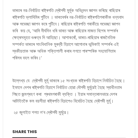
ভাৰতৰ নৱ-নিৰ্বাচিত ৰাষ্ট্ৰপতি দ্ৰৌপদী মুৰ্মূক অভিনন্দন জ্ঞাপন কৰিছে ৰাছিয়াৰ
ৰাষ্ট্ৰপতি ভ্লাদিমিৰ পুটিনে । ভাৰতবৰ্ষৰ নৱ-নিৰ্বাচিত ৰাষ্ট্ৰপতিগৰাকীক ধন্যবাদ
আৰু শুভেচ্ছা জ্ঞাপন কৰে পুটিনে। ৰাছিয়াৰ ৰাষ্ট্ৰপতি গৰাকীয়ে শুভেচ্ছা জ্ঞাপন
কৰি কয় যে, ‘আমি দীৰ্ঘদিন ধৰি ভাৰত আৰু ৰাছিয়াৰ মাজত বিশেষ সম্পৰ্কৰ
ক্ষেত্ৰসমূহত গুৰুত্ব দি আহিছো। আশাকৰোঁ, ভাৰত-ৰাছিয়াৰ ৰাজনৈতিক
সম্পৰ্কত ভাৰতৰ সাংবিধানিক মুৰব্বী হিচাপে আপোনাৰ ভূমিকাই সম্পৰ্কৰ এই
স্বকীয়তাক আৰু অধিক শক্তিশালী কৰাৰ লগতে পাৰস্পৰিক সহযোগিতাৰ
পৰিসৰ বহল কৰিব।’
উল্লেখ্য যে দ্ৰৌপদী মুৰ্মূ ভাৰতৰ ১৫ সংখ্যক ৰাষ্ট্ৰপতি হিচাপে নিৰ্বাচিত হৈছে।
ইফালে দেশৰ ৰাষ্ট্ৰপতি হিচাপে নিৰ্বাচিত হোৱা দৌপদী মুৰ্মূৱেই হৈছে স্বাধীনতাৰ
পিছত জন্মগ্ৰহণ কৰা প্ৰথমগৰাকী ব্যক্তি । ইয়াৰ সমান্তৰালভাৱে দেশৰ
আটাইতকৈ কম বয়সীয়া ৰাষ্ট্ৰপতি হিচাপেও বিবেচিত হৈছে দ্ৰৌপদী মুৰ্মূ।
২৫ জুলাইত শপত ল’ব দ্ৰৌপদী মুৰ্মূৱে।
SHARE THIS