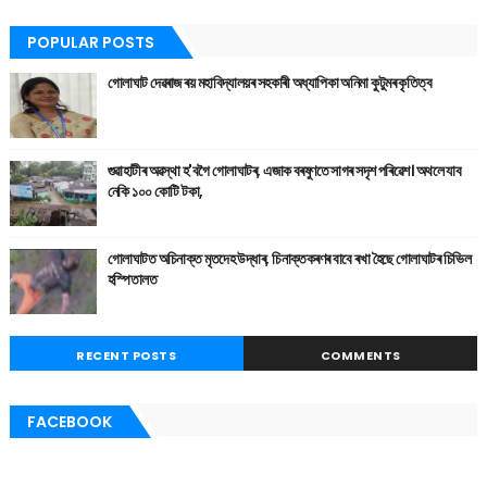
POPULAR POSTS
গোলাঘাট দেৱৰাজ ৰয় মহাবিদ্যালয়ৰ সহকাৰী অধ্যাপিকা অনিমা কুটুমৰ কৃতিত্ব
গুৱাহাটীৰ অৱস্থা হ'বগৈ গোলাঘাটৰ, এজাক বৰষুণতে সাগৰ সদৃশ পৰিৱেশ। অথলে যাব
নেকি ১০০ কোটি টকা,
গোলাঘাটত অচিনাক্ত মৃতদেহ উদ্ধাৰ, চিনাক্তকৰণৰ বাবে ৰখা হৈছে গোলাঘাটৰ চিভিল
হস্পিতালত
RECENT POSTS
COMMENTS
FACEBOOK