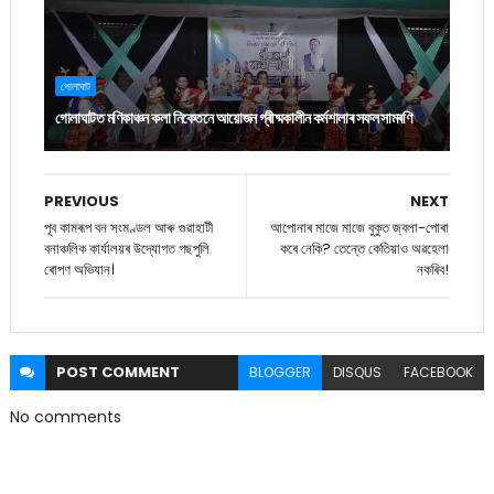
গোলাঘাট
গোলাঘাটত মণিকাঞ্চন কলা নিকেতনে আয়োজন গ্ৰীষ্মকালীন কৰ্মশালাৰ সফল সামৰণি
PREVIOUS
NEXT
পূব কামৰূপ বন সংমণ্ডল আৰু গুৱাহাটী
আপোনাৰ মাজে মাজে বুকুত জ্বলা-পোৰা
বনাঞ্চলিক কাৰ্যালয়ৰ উদ্যোগত গছপুলি
কৰে নেকি? তেন্তে কেতিয়াও অৱহেলা
ৰোপণ অভিযান।
নকৰিব!
POST
COMMENT
BLOGGER
DISQUS
FACEBOOK
No comments