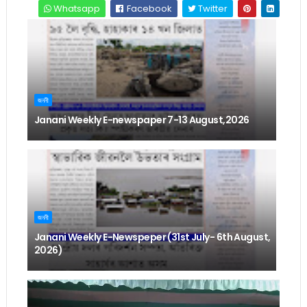
Whatsapp
Facebook
Twitter
জননী
Janani Weekly E-newspaper 7-13 August,2026
জননী
Janani Weekly E-Newspeper (31st July- 6th August,
2026)