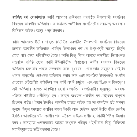
ৰণজিৎ বৰা বোকাজানঃ
কাৰ্বি আংলংৰ দেইথৰত নৱগঠিত উগ্ৰপন্থী সংগঠনৰ
বিৰুদ্ধে আৰক্ষীৰ অভিযান ৷ অভিযানত গুলীবিদ্ধ সংগঠনটোৰ স্বয়ম্ভূ অধ্যক্ষ ৷
তিনিজন আটক ৷ অস্ত্ৰ-শস্ত্ৰ উদ্ধাৰ ৷
কাৰ্বি আংলংত ইটোৰ পাছত সিটোকৈ নৱগঠিত উগ্ৰপন্থী সংগঠনৰ বিৰুদ্ধে
চলোৱা আৰক্ষীৰ অভিযানে পাৰ্বত্য জিলাখনৰ পৰা যে উগ্ৰপন্থী সমস্যা নিৰ্মূল
হোৱা নাই সেয়া পৰিলক্ষিত হৈছে ৷ আজি কিছু দিনৰ আগতে আৰক্ষীয়ে জিলাখনত
নতুনকৈ ভূমিষ্ঠ হোৱা কাৰ্বি ইউনাইটেড লিবাৰেচন আৰ্মীৰ সদস্যৰ বিৰুদ্ধে
অভিযান চলোৱাৰ পাছত মঙ্গলবাৰ আৰু বুধবাৰে বোকাজান মহকুমাৰ দেইথৰ
থানাৰ অন্তৰ্গত দেইথৰত অভিযান চলায় আন এটা নৱগঠিত উগ্ৰপন্থী সংগঠন
নেচনেল চচিয়েলিষ্ট কাউঞ্চিল ফৰ কাৰ্বি লংৰি চমুকৈ এন.এছ.চি.কে ৰ বিৰুদ্ধে ৷
এই অভিযান কালত আৰক্ষীৰে হোৱা সংঘৰ্ষত সংগঠনটোৰ স্বয়ম্ভূ অধ্যক্ষ
পৱিত্ৰ শইকীয়া গুলীবিদ্ধ হয় ৷ আহত অধ্যক্ষ গৰাকীৰ ঘৰ দেইথৰৰ বাপুৰাম
ছিংনাৰ গাৱঁত ৷ ইয়াৰ উপৰিও আৰক্ষীৰ হাতত আটক হয় সংগঠনটোৰ দুই সদস্য
ক্ৰমে ডিফুৰ পঞ্চায়ত কলনিৰ ৰাহুল টকবি আৰু দেইথৰ ছাৰ্থে ইংতি গাঁৱৰ ডেভিদ
ইংতি ৷ আৰক্ষীয়ে ঘটনাস্থলীৰ পৰা একৈশ ৰাউণ্ড গুলীসহ তিনিটা পিষ্টল উদ্ধাৰ
কৰে ৷ আনহাতে গুৰুতৰভাবে আহত অধ্যক্ষ পৱিত্ৰ শইকীয়াক ডিফু চিকিৎসা
মহাবিদ্যালয়ত ভৰ্তি কৰোৱা হৈছে ৷