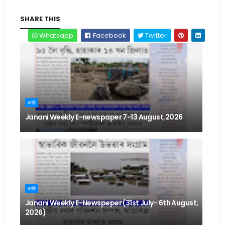
SHARE THIS
Whatsapp
Facebook
Twitter
জননী
Janani Weekly E-newspaper 7-13 August,2026
জননী
Janani Weekly E-Newspeper (31st July- 6th August,
2026)