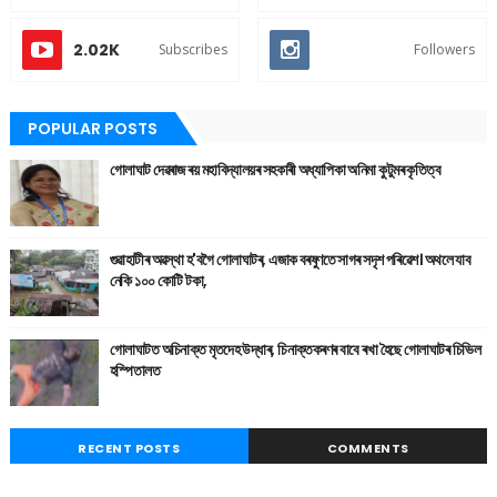
2.02K
Subscribes
Followers
POPULAR POSTS
গোলাঘাট দেৱৰাজ ৰয় মহাবিদ্যালয়ৰ সহকাৰী অধ্যাপিকা অনিমা কুটুমৰ কৃতিত্ব
গুৱাহাটীৰ অৱস্থা হ'বগৈ গোলাঘাটৰ, এজাক বৰষুণতে সাগৰ সদৃশ পৰিৱেশ। অথলে যাব
নেকি ১০০ কোটি টকা,
গোলাঘাটত অচিনাক্ত মৃতদেহ উদ্ধাৰ, চিনাক্তকৰণৰ বাবে ৰখা হৈছে গোলাঘাটৰ চিভিল
হস্পিতালত
RECENT POSTS
COMMENTS