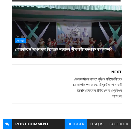
গোলাঘাট
গোলাঘাটত মণিকাঞ্চন কলা নিকেতনে আয়োজন গ্ৰীষ্মকালীন কৰ্মশালাৰ সফল সামৰণি
NEXT
ট্ৰেঞ্চফৰ্মাৰৰ ক্ষমতা বৃদ্ধিৰ পৰিপ্ৰেক্ষিতত
২২ আগষ্টৰ পৰা ৫ ছেপ্টেম্বৰলৈ গোলাঘাট
জিলাৰ কেতবোৰ ঠাইত লোড শ্বেডিঙৰ
আশংকা
POST
COMMENT
BLOGGER
DISQUS
FACEBOOK