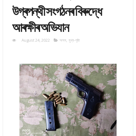
উগ্ৰপন্থী সংগঠনৰ বিৰুদ্ধে
আৰক্ষীৰ অভিযান
August 24, 2022
অসম
,
মুখ্য-পৃষ্ঠা