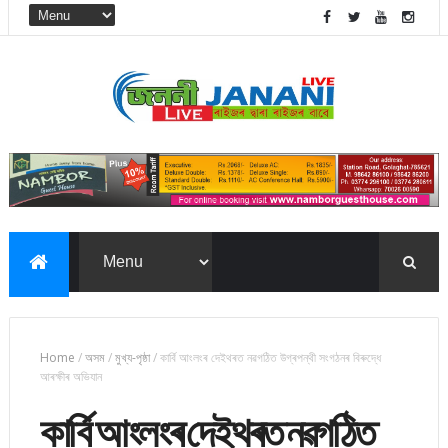
Home
/
অসম
/
মুখ্য-পৃষ্ঠা
/
কাৰ্বি আংলংৰ দেইথৰত নৱগঠিত উগ্ৰপন্থী সংগঠনৰ বিৰুদ্ধে
আৰক্ষীৰ অভিযান
কাৰ্বি আংলংৰ দেইথৰত নৱগঠিত