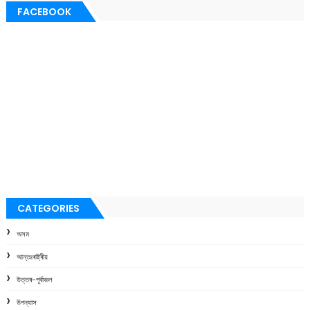
FACEBOOK
CATEGORIES
অসম
আন্তঃৰাষ্ট্ৰীয়
উত্তৰ-পূৰ্বাঞ্চল
উপন্যাস