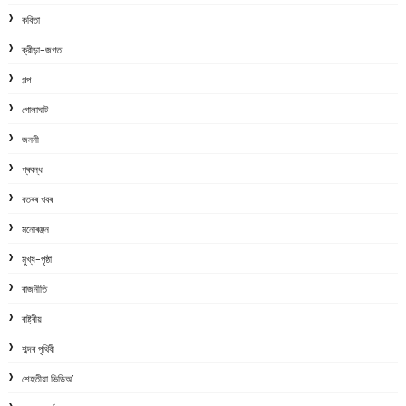
কবিতা
ক্রীড়া-জগত
গল্প
গোলাঘাট
জননী
প্ৰবন্ধ
বতৰৰ খবৰ
মনোৰঞ্জন
মুখ্য-পৃষ্ঠা
ৰাজনীতি
ৰাষ্ট্ৰীয়
শব্দৰ পৃথিবী
শেহতীয়া ভিডিঅ’