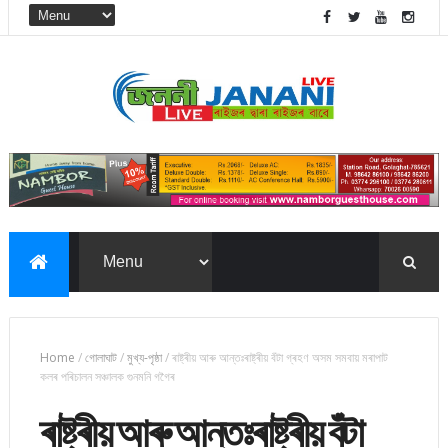
Home
/
গোলাঘাট
/
মুখ্য-পৃষ্ঠা
/
ৰাষ্ট্ৰীয় আৰু আন্তঃৰাষ্ট্ৰীয় বঁটা গ্ৰহণ অসম সমবায় মৰাপাট
কলৰ পৰিচালন সঞ্চালক গুনমনি গগৈৰ
ৰাষ্ট্ৰীয় আৰু আন্তঃৰাষ্ট্ৰীয় বঁটা