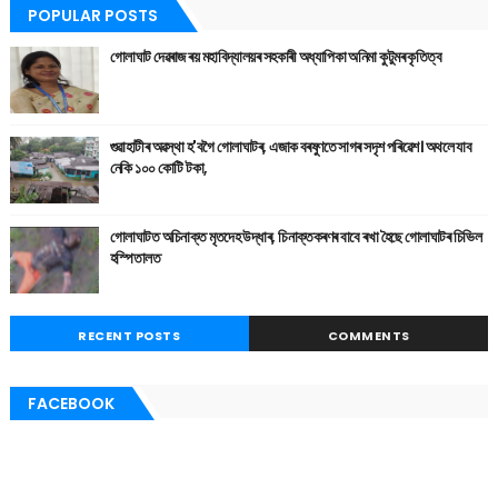
POPULAR POSTS
গোলাঘাট দেৱৰাজ ৰয় মহাবিদ্যালয়ৰ সহকাৰী অধ্যাপিকা অনিমা কুটুমৰ কৃতিত্ব
গুৱাহাটীৰ অৱস্থা হ'বগৈ গোলাঘাটৰ, এজাক বৰষুণতে সাগৰ সদৃশ পৰিৱেশ। অথলে যাব
নেকি ১০০ কোটি টকা,
গোলাঘাটত অচিনাক্ত মৃতদেহ উদ্ধাৰ, চিনাক্তকৰণৰ বাবে ৰখা হৈছে গোলাঘাটৰ চিভিল
হস্পিতালত
RECENT POSTS
COMMENTS
FACEBOOK