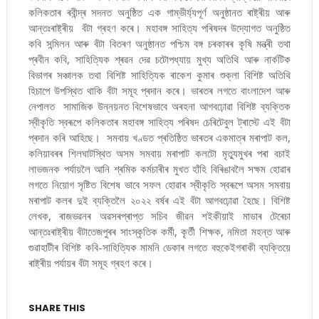
কলিকতাৰ ৰবীন্দ্ৰ সদনত অনুষ্ঠিত এক গাম্ভীৰ্য্যপূৰ্ণ অনুষ্ঠানত ৰাষ্ট্ৰীয় আৰু
আন্তঃৰাষ্ট্ৰীয় বঁটা গ্ৰহণ কৰে। মহাবঙ্গ সাহিত্য পৰিষদৰ উদ্যোগত অনুষ্ঠিত
কবি সন্মিলন আৰু বঁটা বিতৰণ অনুষ্ঠানত পশ্চিম বঙ্গ চৰকাৰৰ কৃষি মন্ত্ৰী তথা
প্ৰবীন কবি, সাহিত্যিক শ্ৰৱন দেৱ চটোপধ্যায় মুখ্য অতিথি আৰু নাৰ্কটিক
বিভাগৰ সঞ্চালক তথা বিশিষ্ট সাহিত্যিক ৰাকেশ কুমাৰ শুক্লা বিশিষ্ট অতিথি
হিচাপে উপস্থিত থাকি বঁটা সমূহ প্ৰদান কৰে। ভাৰতৰ লগতে বাংলাদেশ আৰু
নেপালত সামাজিক উন্নয়নত বিশেষভাবে অৰহনা আগবঢ়োৱা বিশিষ্ট ব্যক্তিক
স্বীকৃতি স্বৰূপে কলিকতাৰ মহাবঙ্গ সাহিত্য পৰিষদ চেৰিটেবুল ট্ৰাস্টে এই বঁটা
প্ৰদান কৰি আহিছে। সমবায় খণ্ডত প্ৰতিষ্ঠিত ভাৰতৰ একমাত্ৰ মৰাপাট কল,
কলিয়াবৰৰ শিলঘাটস্থিত অসম সমবায় মৰাপাট কলটো মৃত্যুমুখৰ পৰা বচাই
লাভজনক পৰ্যায়লৈ আনি শ্ৰমিক কৰ্মচাৰীৰ মুখত হাঁহি বিৰিঙাবলৈ সক্ষম হোৱাৰ
লগতে নিয়োগ সৃষ্টিত বিশেষ ভাবে সফল হোৱাৰ স্বীকৃতি স্বৰূপে অসম সমবায়
মৰাপাট কলৰ দুই ব্যক্তিলৈ ২০২২ বৰ্ষৰ এই বঁটা আগবঢ়োৱা হৈছে। বিশিষ্ট
লেখক, ৰাজভৱনৰ অৱসৰপ্ৰাপ্ত সচিব জীৱন শইকীয়াই মাডাৰ টেৰেচা
আন্তঃৰাষ্ট্ৰীয় বঁটাতেজপুৰৰ সাংস্কৃতিক কৰ্মী, কৃৰ্তী শিক্ষক, নমিতা মহন্ত আৰু
গুৱাহাটীৰ বিশিষ্ট কবি-সাহিত্যিক মামনি ডেকাৰ লগতে বহুকেইগৰাকী ব্যক্তিয়ে
ৰাষ্ট্ৰীয় পৰ্যায়ৰ বঁটা সমূহ গ্ৰহণ কৰে।
SHARE THIS