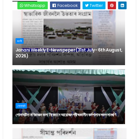
Whatsapp
Facebook
Twitter
জননী
Janani Weekly E-Newspeper (31st July- 6th August,
2026)
গোলাঘাট
গোলাঘাটত মণিকাঞ্চন কলা নিকেতনে আয়োজন গ্ৰীষ্মকালীন কৰ্মশালাৰ সফল সামৰণি