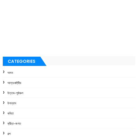
CATEGORIES
অসম
আন্তঃৰাষ্ট্ৰীয়
উত্তৰ-পূৰ্বাঞ্চল
উপন্যাস
কবিতা
ক্রীড়া-জগত
গল্প