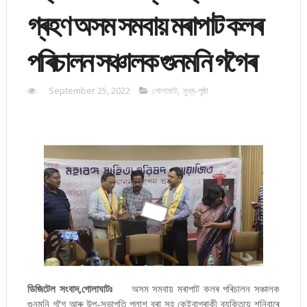
গ্ৰহণ অসম সমবায় মৰাপাট কলৰ
পৰিচালন সঞ্চালক গুনমনি গগৈৰ
September 25, 2022
গোলাঘাট
,
মুখ্য-পৃষ্ঠা
ডিজিটেল সংবাদ,গোলাঘাটঃ
অসম সমবায় মৰাপাট কলৰ পৰিচালন সঞ্চালক
গুনমনি গগৈ আৰু উপ-সভাপতি পলাশ বৰা সহ কেইবাগৰাকী ব্যক্তিয়ে শনিবাৰে