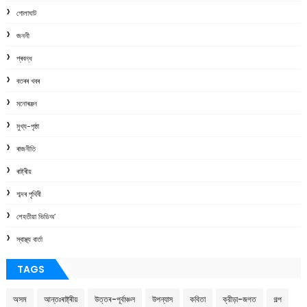
গোলাঘাট
জননী
প্ৰবন্ধ
বতৰৰ খবৰ
মনোৰঞ্জন
মুখ্য-পৃষ্ঠা
ৰাজনীতি
ৰাষ্ট্ৰীয়
শব্দৰ পৃথিবী
শেহতীয়া ভিডিঅ’
স্বাস্থ্য বাৰ্তা
TAGS
অসম
আন্তঃৰাষ্ট্ৰীয়
উত্তৰ-পূৰ্বাঞ্চল
উপন্যাস
কবিতা
ক্রীড়া-জগত
গল্প