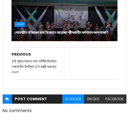
গোলাঘাট
গোলাঘাটত মণিকাঞ্চন কলা নিকেতনে আয়োজন গ্ৰীষ্মকালীন কৰ্মশালাৰ সফল সামৰণি
PREVIOUS
দুৰ্গা পূজাৰ মাজতে মহা অষ্টমীৰ দিনটোত
মেৰাপানীত উপস্থিত হ'ল মন্ত্ৰী অজন্তা
নেওগ
POST
COMMENT
BLOGGER
DISQUS
FACEBOOK
No comments