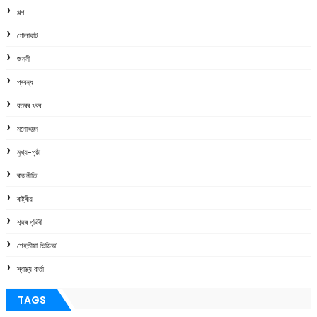
গল্প
গোলাঘাট
জননী
প্ৰবন্ধ
বতৰৰ খবৰ
মনোৰঞ্জন
মুখ্য-পৃষ্ঠা
ৰাজনীতি
ৰাষ্ট্ৰীয়
শব্দৰ পৃথিবী
শেহতীয়া ভিডিঅ’
স্বাস্থ্য বাৰ্তা
TAGS