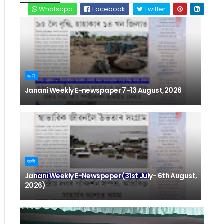
Whatsapp
Facebook
Twitter
জননী
Janani Weekly E-newspaper 7-13 August,2026
জননী
Janani Weekly E-Newspeper (31st July- 6th August,
2026)