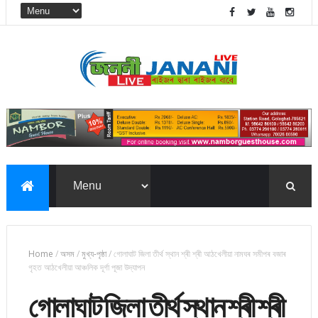
Home
/
অসম
/
মুখ্য-পৃষ্ঠা
/
গোলাঘাট জিলা তীৰ্থ স্থান শ্ৰী শ্ৰী আঠখেলীয়া নামঘৰ সমীপৰ বজাৰ
গৃহত আঠখেলীয়া আঞ্চলিক দূৰ্গা পূজা উদ্‌যাপন
গোলাঘাট জিলা তীৰ্থ স্থান শ্ৰী শ্ৰী