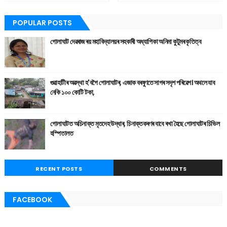
POPULAR POSTS
গোলাঘাট দেৱৰাজ ৰয় মহাবিদ্যালয়ৰ সহকাৰী অধ্যাপিকা অনিমা কুটুমৰ কৃতিত্ব
গুৱাহাটীৰ অৱস্থা হ'বগৈ গোলাঘাটৰ, এজাক বৰষুণতে সাগৰ সদৃশ পৰিৱেশ। অথলে যাব
নেকি ১০০ কোটি টকা,
গোলাঘাটত অচিনাক্ত মৃতদেহ উদ্ধাৰ, চিনাক্তকৰণৰ বাবে ৰখা হৈছে গোলাঘাটৰ চিভিল
হস্পিতালত
RECENT POSTS
COMMENTS
FACEBOOK