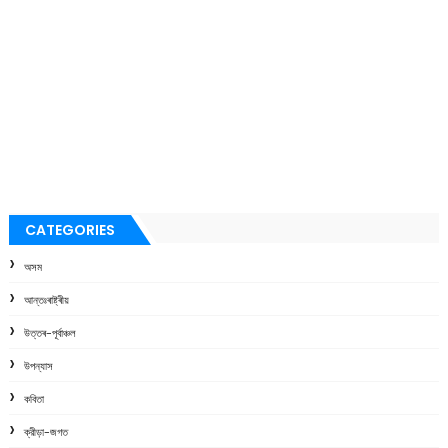
CATEGORIES
অসম
আন্তঃৰাষ্ট্ৰীয়
উত্তৰ-পূৰ্বাঞ্চল
উপন্যাস
কবিতা
ক্রীড়া-জগত