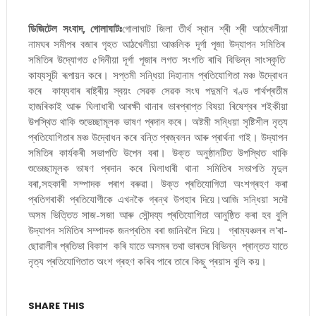
ডিজিটেল সংবাদ, গোলাঘাটঃ
গোলাঘাট জিলা তীৰ্থ স্থান শ্ৰী শ্ৰী আঠখেলীয়া
নামঘৰ সমীপৰ বজাৰ গৃহত আঠখেলীয়া আঞ্চলিক দূৰ্গা পূজা উদ্‌যাপন সমিতিৰ
সমিতিৰ উদ্যোগত ৫দিনীয়া দূৰ্গা পূজাৰ লগত সংগতি ৰাখি বিভিন্ন সাংস্কৃতি
কায্যসূচী ৰূপায়ন কৰে। সপ্তমী সন্ধিয়া দিহানাম প্ৰতিযোগিতা মঞ্চ উদ্বোধন
কৰে কায্যবাৰ ৰাষ্ট্ৰীয় স্বয়ং সেৱক সেৱক সংঘ পদুমণি খণ্ড পাৰ্থপ্ৰতীম
হাজৰিকাই আৰু ঘিলাধাৰী আৰক্ষী থানাৰ ভাৰপ্ৰাপ্ত বিষয়া ৰিষেশ্বৰ শইকীয়া
উপস্থিত থাকি শুভেচ্ছামূলক ভাষণ প্ৰদান কৰে। অষ্টমী সন্ধিয়া সৃষ্টিশীল নৃত্য
প্ৰতিযোগিতাৰ মঞ্চ উদ্বোধন কৰে বন্তি প্ৰজ্বলন আৰু প্ৰাৰ্থনা গাই। উদ্‌যাপন
সমিতিৰ কাৰ্যকৰী সভাপতি উপেন বৰা। উক্ত অনুষ্ঠানটিত উপস্থিত থাকি
শুভেচ্ছামূলক ভাষণ প্ৰদান কৰে ঘিলাধাৰী থানা সমিতিৰ সভাপতি মৃদুল
বৰা,সহকাৰী সম্পাদক পৰাগ বৰুৱা। উক্ত প্ৰতিযোগিতা অংশগ্ৰহণ কৰা
প্ৰতিগৰাকী প্ৰতিযোগীকে এখনকৈ গ্ৰন্থ উপহাৰ দিয়ে।আজি সন্ধিয়া সদৌ
অসম ভিত্তিত সাজ-সজা আৰু সৌন্দয্য প্ৰতিযোগিতা আনুষ্ঠিত কৰা হব বুলি
উদ্‌যাপন সমিতিৰ সম্পাদক জনপ্ৰতিম বৰা জানিবলৈ দিয়ে। গ্ৰাম্যঞ্চলৰ ল'ৰা-
ছোৱালীৰ প্ৰতিভা বিকাশ কৰি যাতে অসমৰ তথা ভাৰতৰ বিভিন্ন প্ৰান্তত যাতে
নৃত্য প্ৰতিযোগিতাত অংশ গ্ৰহণ কৰিব পাৰে তাৰে কিছু প্ৰয়াস বুলি কয়।
SHARE THIS