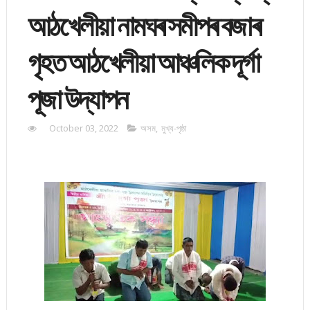
আঠখেলীয়া নামঘৰ সমীপৰ বজাৰ
গৃহত আঠখেলীয়া আঞ্চলিক দূৰ্গা
পূজা উদ্‌যাপন
October 03, 2022
অসম
,
মুখ্য-পৃষ্ঠা