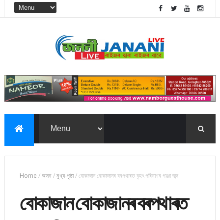
Home
/
অসম
/
মুখ্য-পৃষ্ঠা
/
বোকাজান বোকাজানৰ বৰপথাৰত বৃহৎ পৰিমাণৰ গাঞ্জা জব্দ
বোকাজান বোকাজানৰ বৰপথাৰত