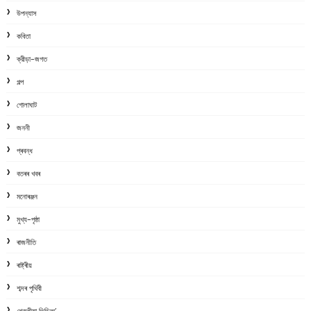
উপন্যাস
কবিতা
ক্রীড়া-জগত
গল্প
গোলাঘাট
জননী
প্ৰবন্ধ
বতৰৰ খবৰ
মনোৰঞ্জন
মুখ্য-পৃষ্ঠা
ৰাজনীতি
ৰাষ্ট্ৰীয়
শব্দৰ পৃথিবী
শেহতীয়া ভিডিঅ’