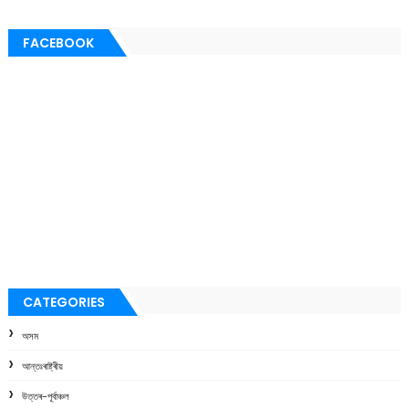
FACEBOOK
CATEGORIES
অসম
আন্তঃৰাষ্ট্ৰীয়
উত্তৰ-পূৰ্বাঞ্চল