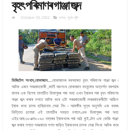
বৃহৎ পৰিমাণৰ গাঞ্জা জব্দ
October 30, 2022
অসম
,
মুখ্য-পৃষ্ঠা
ডিজিটেল সংবাদ,বোকাজান...
.বোকাজানৰ বৰপথাৰত বৃহৎ পৰিমাণৰ গাঞ্জা জব্দ ৷
আটক এজন সৰৱৰাহকাৰী ,কাৰ্বি আংলংৰ বোকাজান মহকুমাৰ অন্তৰ্গত বৰপথাৰ
থানাৰ এক বিশেষ তালাচীত ডিমাপুৰৰ পৰা অহা এখন ট্ৰাকৰ পৰা বৃহৎ পৰিমাণৰ
গাঞ্জা জব্দ কৰাৰ লগতে আটক কৰে এটা সৰৱৰাহকাৰী ৷সৰৱৰাহকৰীটো আছিল
ট্ৰাক খনৰ চালৰ হাৰিয়ানাৰ সেৱা সিং ৷ আৰক্ষীৰ সুত্ৰ অনুসৰি এক খবৰৰ
ভিত্তিত চলোৱা এই তালাচীৰ সময়ত নগালেণ্ডৰ ডিমাপুৰৰ পৰা অহা
এইচ.আৰ.৩৮এক্স৮০৯৩ নম্বৰৰ ট্ৰাকখনৰ পৰা আঠ কুইণ্টল এক কেজি গাঞ্জা
জব্দ কৰাৰ লগতে সৰৱৰাহৰ লগত জড়িত ট্ৰাকখনৰ চালক সেৱা সিংক আটক কৰে