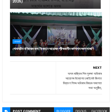
2026)
গোলাঘাট
গোলাঘাটত মণিকাঞ্চন কলা নিকেতনে আয়োজন গ্ৰীষ্মকালীন কৰ্মশালাৰ সফল সামৰণি
NEXT
অসম ৰাজ্যিক শিশু সুৰক্ষা অধিকাৰ
আয়োগৰ উদ্যোগত চৰাইদেউ জিলাত
দিব্যাংগ শিশুৰ অধিকাৰ বিষয়ক সজাগতা
সভা অনুষ্ঠিত,
POST
COMMENT
BLOGGER
DISQUS
FACEBOOK