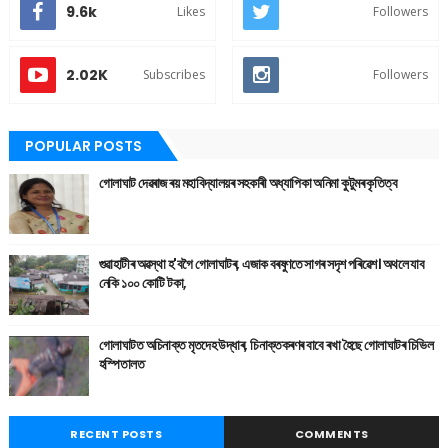
9.6k
Likes
Followers
2.02K
Subscribes
Followers
POPULAR POSTS
গোলাঘাট দেৱৰাজ ৰয় মহাবিদ্যালয়ৰ সহকাৰী অধ্যাপিকা অনিমা কুটুমৰ কৃতিত্ব
গুৱাহাটীৰ অৱস্থা হ'বগৈ গোলাঘাটৰ, এজাক বৰষুণতে সাগৰ সদৃশ পৰিৱেশ। অথলে যাব
নেকি ১০০ কোটি টকা,
গোলাঘাটত অচিনাক্ত মৃতদেহ উদ্ধাৰ, চিনাক্তকৰণৰ বাবে ৰখা হৈছে গোলাঘাটৰ চিভিল
হস্পিতালত
RECENT POSTS
COMMENTS