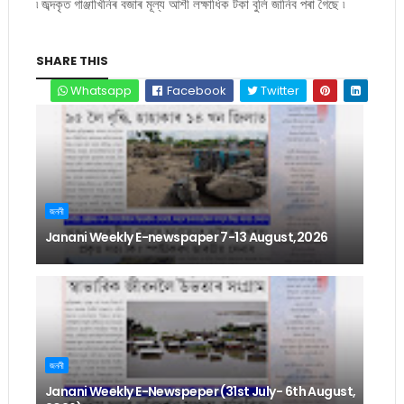
৷ জব্দকৃত গাঞ্জাখিনিৰ বজাৰ মূল্য আশী লক্ষাধিক টকা বুলি জানিব পৰা গৈছে ৷
SHARE THIS
Whatsapp
Facebook
Twitter
জননী
Janani Weekly E-newspaper 7-13 August,2026
জননী
Janani Weekly E-Newspeper (31st July- 6th August,