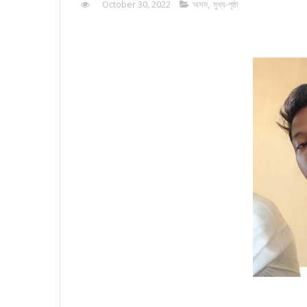
October 30, 2022
অসম
,
মুখ্য-পৃষ্ঠা