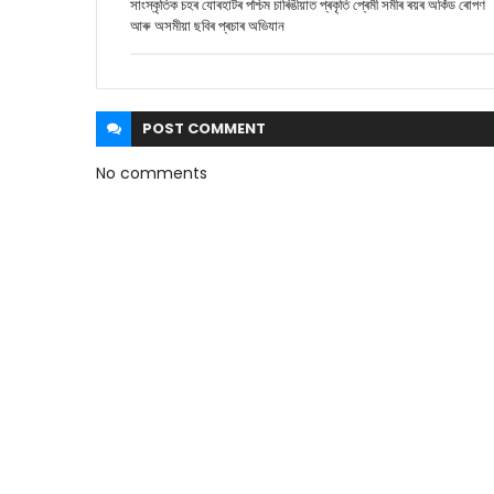
সাংস্কৃতিক চহৰ যোৰহাটৰ পশ্চিম চাৰিঙীয়াত প্ৰকৃতি প্ৰেমী সমীৰ ৰয়ৰ অৰ্কিড ৰোপণ
আৰু অসমীয়া ছবিৰ প্ৰচাৰ অভিযান
POST
COMMENT
No comments