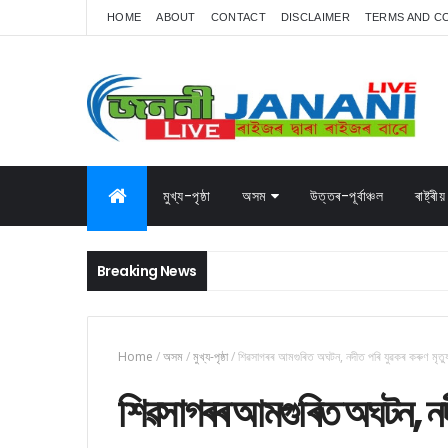
HOME
ABOUT
CONTACT
DISCLAIMER
TERMS AND C
মুখ্য-পৃষ্ঠা
অসম
উত্তৰ-পূৰ্বাঞ্চল
ৰাষ্ট্ৰীয়
Breaking News
Home
/
অসম
/
মুখ্য-পৃষ্ঠা
/
শিৱসাগৰৰ আমগুৰিত অঘটন, নদীত পৰি যুৱকৰ কৰুণ মৃত্য
শিৱসাগৰৰ আমগুৰিত অঘটন, নদীত