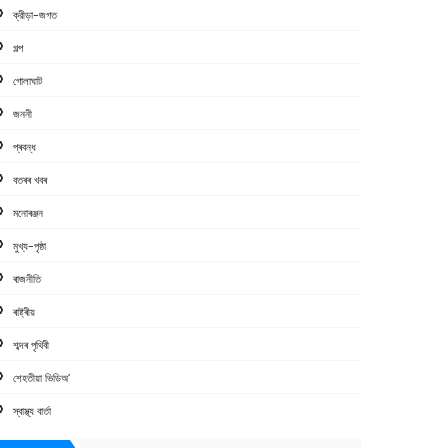
ক্রীড়া-জগত
গল্প
গোলাঘাট
জননী
প্ৰবন্ধ
বতৰৰ খবৰ
মনোৰঞ্জন
মুখ্য-পৃষ্ঠা
ৰাজনীতি
ৰাষ্ট্ৰীয়
শব্দৰ পৃথিবী
শেহতীয়া ভিডিঅ’
স্বাস্থ্য বাৰ্তা