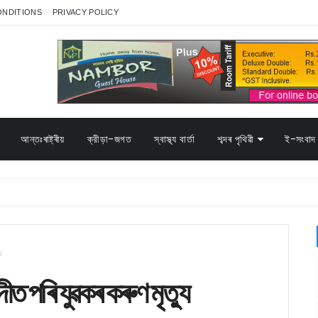
ONDITIONS
PRIVACY POLICY
আন্তঃৰাষ্ট্ৰীয়
ক্রীড়া-জগত
স্বাস্থ্য বাৰ্তা
শব্দৰ পৃথিৱী
ই-সংবাদ 
ু
 পৰি যুৱকৰ কৰুণ মৃত্যু