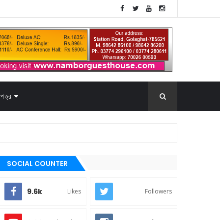
পত্র
SOCIAL COUNTER
9.6k
Likes
Followers