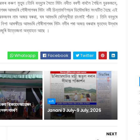
কৰ কৰুণ মৃত্যু।তিনি বন্ধুৰে সৈতে মিটং নদীত বৰশী বাবলৈ গৈছিল যুৱকজনে,
ৱসাগৰৰ আমগুৰি গৌৰীসাগৰৰ মিটং নদী চিন্তামণিগড়ৰ ডিমৌগুৰিত সংঘটিত হৈছে এই
ৱকজনৰ নাম অজয় বৰুৱা, ঘৰ আমগুৰি বেলিমুখীয়া চাংমাই গাঁৱত । তিনি বন্ধুৰে
িশা আৰক্ষীয়ে আমগুৰি গৌৰীসাগৰৰ মিটং নদীৰ পৰা অজয় বৰুৱাৰ মৃতদেহ উদ্ধাৰ
চলজুৰি উত্তেজনা অব্যাহত আছে ।
Whatsapp
Facebook
Twitter
জননী
ন কলা নিকেতনে আয়োজন
াৰ সফল সামৰণি
Janani 3 July-9 July, 2026
NEXT