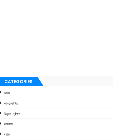
CATEGORIES
অসম
আন্তঃৰাষ্ট্ৰীয়
উত্তৰ-পূৰ্বাঞ্চল
উপন্যাস
কবিতা