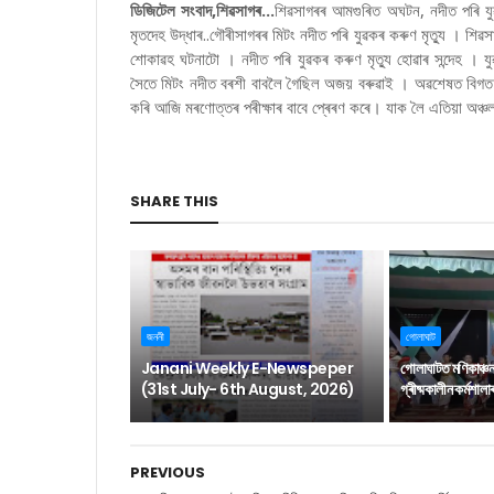
ডিজিটেল সংবাদ,শিৱসাগৰ...
শিৱসাগৰৰ আমগুৰিত অঘটন, নদীত পৰি যুৱ
মৃতদেহ উদ্ধাৰ..গৌৰীসাগৰৰ মিটং নদীত পৰি যুৱকৰ কৰুণ মৃত্যু । শি
শোকাৱহ ঘটনাটো । নদীত পৰি যুৱকৰ কৰুণ মৃত্যু হোৱাৰ সন্দেহ । যু
সৈতে মিটং নদীত বৰশী বাবলৈ গৈছিল অজয় বৰুৱাই । অৱশেষত বিগত ন
কৰি আজি মৰণোত্তৰ পৰীক্ষাৰ বাবে প্ৰেৰণ কৰে। যাক লৈ এতিয়া অঞ্
SHARE THIS
জননী
গোলাঘাট
Janani Weekly E-Newspeper
গোলাঘাটত মণিকাঞ্চ
(31st July- 6th August, 2026)
গ্ৰীষ্মকালীন কৰ্মশাল
PREVIOUS