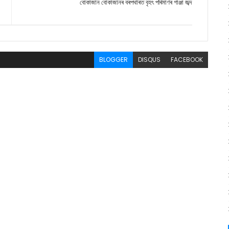
বোকাজান বোকাজানৰ বৰপথাৰত বৃহৎ পৰিমাণৰ গাঞ্জা জব্দ
BLOGGER
DISQUS
FACEBOOK