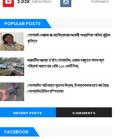
2.02K
Subscribes
Followers
POPULAR POSTS
গোলাঘাট দেৱৰাজ ৰয় মহাবিদ্যালয়ৰ সহকাৰী অধ্যাপিকা অনিমা কুটুমৰ
কৃতিত্ব
গুৱাহাটীৰ অৱস্থা হ'বগৈ গোলাঘাটৰ, এজাক বৰষুণতে সাগৰ সদৃশ
পৰিৱেশ। অথলে যাব নেকি ১০০ কোটি টকা,
গোলাঘাটত অচিনাক্ত মৃতদেহ উদ্ধাৰ, চিনাক্তকৰণৰ বাবে ৰখা হৈছে
গোলাঘাটৰ চিভিল হস্পিতালত
RECENT POSTS
COMMENTS
FACEBOOK