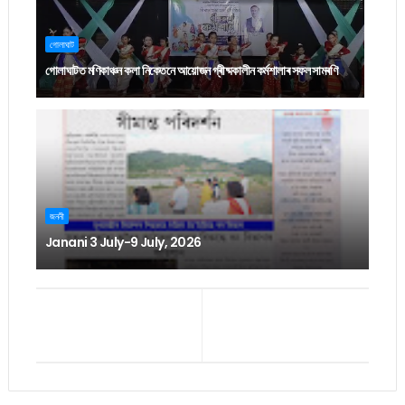
গোলাঘাট
গোলাঘাটত মণিকাঞ্চন কলা নিকেতনে আয়োজন গ্ৰীষ্মকালীন কৰ্মশালাৰ সফল সামৰণি
জননী
Janani 3 July-9 July, 2026