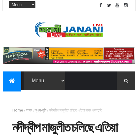
Home
/
অসম
/
মুখ্য-পৃষ্ঠা
/
নদীদ্বীপ মাজুলীত চলিছে এতিয়া ৰাসৰ প্ৰস্তুতি
নদীদ্বীপ মাজুলীত চলিছে এতিয়া