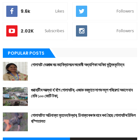
9.6k
Likes
Followers
2.02K
Subscribes
Followers
POPULAR POSTS
গোলাঘাট দেৱৰাজ ৰয় মহাবিদ্যালয়ৰ সহকাৰী অধ্যাপিকা অনিমা কুটুমৰ কৃতিত্ব
গুৱাহাটীৰ অৱস্থা হ'বগৈ গোলাঘাটৰ, এজাক বৰষুণতে সাগৰ সদৃশ পৰিৱেশ। অথলে যাব
নেকি ১০০ কোটি টকা,
গোলাঘাটত অচিনাক্ত মৃতদেহ উদ্ধাৰ, চিনাক্তকৰণৰ বাবে ৰখা হৈছে গোলাঘাটৰ চিভিল
হস্পিতালত