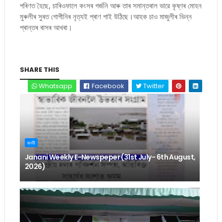
পৰিণত হৈছে, চাৰিওফালে কংসৰ গৰ্জনি আৰু তাৰ সমান্তৰাল ভাৱে কৃষ্ণৰ মোহন
মুৰুলীৰ সুৰত গোপীনিৰ নৃত্যই প্ৰাণ পাই উঠিছে।আহক চাও মাজুলীৰ ভিন্ন
প্ৰান্তৰ ৰাসৰ আখৰা।
SHARE THIS
Whatsapp
Facebook
Twitter
জননী
Janani Weekly E-Newspeper (31st July- 6th August,
2026)