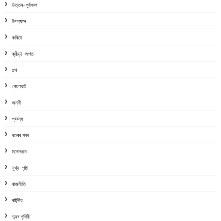
উত্তৰ-পূৰ্বাঞ্চল
উপন্যাস
কবিতা
ক্রীড়া-জগত
গল্প
গোলাঘাট
জননী
প্ৰবন্ধ
বতৰৰ খবৰ
মনোৰঞ্জন
মুখ্য-পৃষ্ঠা
ৰাজনীতি
ৰাষ্ট্ৰীয়
শব্দৰ পৃথিবী