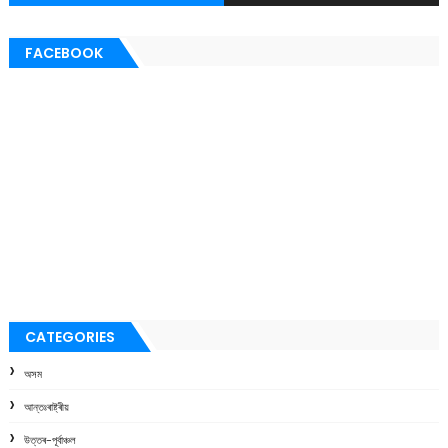
FACEBOOK
CATEGORIES
অসম
আন্তঃৰাষ্ট্ৰীয়
উত্তৰ-পূৰ্বাঞ্চল