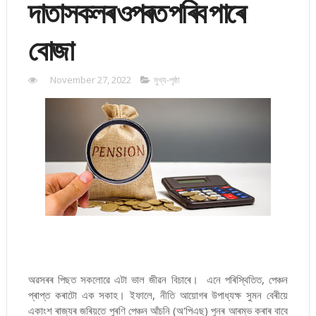
দাতাসকলৰ ওপৰত পৰিব পাৰে
বোজা
November 27, 2022
মুখ্য-পৃষ্ঠা
অৱসৰৰ পিছত সকলোৱে এটা ভাল জীৱন বিচাৰে। এনে পৰিস্থিতিত, পেঞ্চন
প্ৰাপ্ত কৰাটো এক সকাহ। ইফালে, নীতি আয়োগৰ উপাধ্যক্ষ সুমন বেৰীয়ে
একাংশ ৰাজ্যৰ জৰিয়তে পুৰণি পেঞ্চন আঁচনি (অ'পিএছ) পুনৰ আৰম্ভ কৰাৰ বাবে