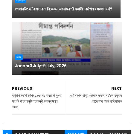
গোলাঘাট
গোলাঘাটত মণিকাঞ্চন কলা নিকেতনে আয়োজন গ্ৰীষ্মকালীন কৰ্মশালাৰ সফল সামৰণি
জননী
Janani 3 July-9 July, 2026
PREVIOUS
NEXT
ঘগ্ৰাপাৰৰ বিজেপিৰ ১৮০ নং বাঘমাৰা বুথত
এইধৰণৰ খাদ্য পৰিহাৰ কৰক, নহ’লে যকৃতৰ
মন কী বাত অনুষ্ঠানত মন্ত্ৰী জয়ন্তমল্ল
বাবে হ’ব পাৰে ক্ষতিকাৰক
বৰুৱা