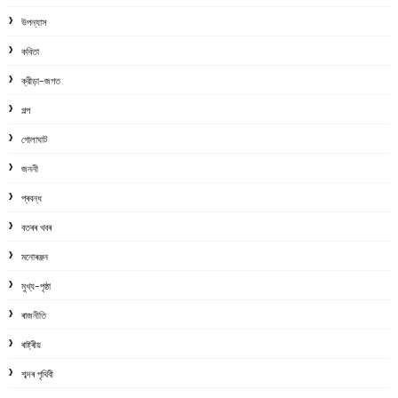
উপন্যাস
কবিতা
ক্রীড়া-জগত
গল্প
গোলাঘাট
জননী
প্ৰবন্ধ
বতৰৰ খবৰ
মনোৰঞ্জন
মুখ্য-পৃষ্ঠা
ৰাজনীতি
ৰাষ্ট্ৰীয়
শব্দৰ পৃথিবী