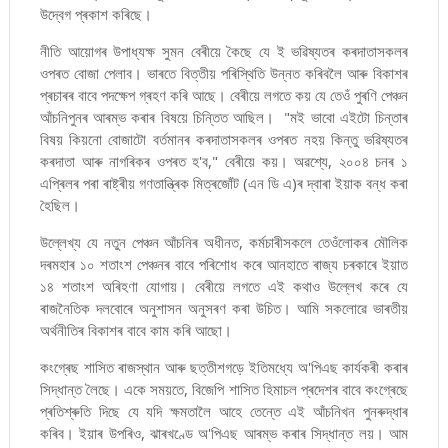
উদ্বেগ প্ৰকাশ কৰিছে।
নীতি আয়োগৰ উপাধ্যক্ষ সুমন বেৰীয়ে কৈছে যে ই ভৱিষ্যতৰ কৰদাতাসকলৰ
ওপৰত বোজা পেলাব। ভাৰতে বিত্তীয় পৰিস্থিতি উন্নত কৰিবলৈ আৰু বিকাশৰ
প্ৰচাৰৰ বাবে পদক্ষেপ গ্ৰহণ কৰি আছে। বেৰীয়ে লগতে কয় যে তেওঁ পুৰণি পেঞ্চন
আঁচনিপুনৰ আৰম্ভ কৰাৰ বিষয়ে চিন্তিত আছিল। "মই ভাবো এইটো চিন্তাৰ
বিষয় কিয়নো বোজাটো বৰ্তমানৰ কৰদাতাসকলৰ ওপৰত নহয় কিন্তু ভৱিষ্যতৰ
কৰদাতা আৰু নাগৰিকৰ ওপৰত হ'ব," বেৰীয়ে কয়। অৱশ্যে, ২০০৪ চনৰ ১
এপ্ৰিলৰ পৰা ৰাষ্ট্ৰীয় গণতান্ত্ৰিক মিত্ৰজোঁট (এন ডি এ)ৰ দ্বাৰা ইয়াক বন্ধ কৰা
হৈছিল।
উল্লেখ্য যে নতুন পেঞ্চন আঁচনিৰ অধীনত, কৰ্মচাৰীসকলে তেওঁলোকৰ মৌলিক
দৰমহাৰ ১০ শতাংশ পেঞ্চনৰ বাবে পৰিশোধ কৰে আনহাতে ৰাজ্য চৰকাৰে ইয়াত
১৪ শতাংশ অৰিহণা যোগায়। বেৰীয়ে লগতে এই কথাও উল্লেখ কৰে যে
ৰাজনৈতিক দলবোৰে অনুশাসন অনুসৰণ কৰা উচিত। আমি সকলোৱে ভাৰতীয়
অৰ্থনীতিৰ বিকাশৰ বাবে কাম কৰি আছো।
কংগ্ৰেছ শাসিত ৰাজস্থান আৰু ছত্তীশগড়ে ইতিমধ্যে অ'পিএছ কাৰ্যকৰী কৰাৰ
সিদ্ধান্ত লৈছে। একে সময়তে, বিজেপি শাসিত হিমাচল প্ৰদেশৰ বাবে কংগ্ৰেছে
প্ৰতিশ্ৰুতি দিছে যে যদি ক্ষমতালৈ আহে তেন্তে এই আঁচনিখন পুনৰুদ্ধাৰ
কৰিব। ইয়াৰ উপৰিও, ঝাৰখণ্ডে অ'পিএছ আৰম্ভ কৰাৰ সিদ্ধান্ত লয়। আম