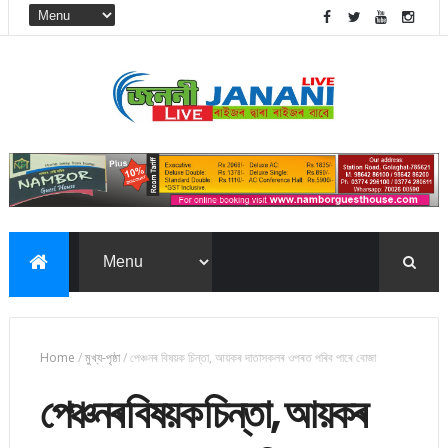
Home
/
মুখ্য-পৃষ্ঠা
/
পেঞ্চনৰ বিষয়ক চিন্তা, আয়কৰ দাতাসকলৰ ওপৰত পৰিব পাৰে বোজা
পেঞ্চনৰ বিষয়ক চিন্তা, আয়কৰ