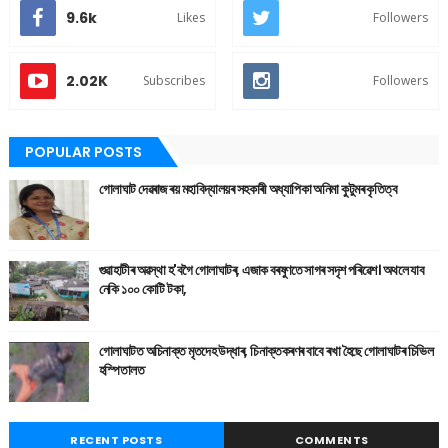
9.6k
Likes
Followers
2.02K
Subscribes
Followers
POPULAR POSTS
গোলাঘাট দেৱৰাজ ৰয় মহাবিদ্যালয়ৰ সহকাৰী অধ্যাপিকা অনিমা কুটুমৰ কৃতিত্ব
গুৱাহাটীৰ অৱস্থা হ'বগৈ গোলাঘাটৰ, এজাক বৰষুণতে সাগৰ সদৃশ পৰিৱেশ। অথলে যাব
নেকি ১০০ কোটি টকা,
গোলাঘাটত অচিনাক্ত মৃতদেহ উদ্ধাৰ, চিনাক্তকৰণৰ বাবে ৰখা হৈছে গোলাঘাটৰ চিভিল
হস্পিতালত
RECENT POSTS
COMMENTS