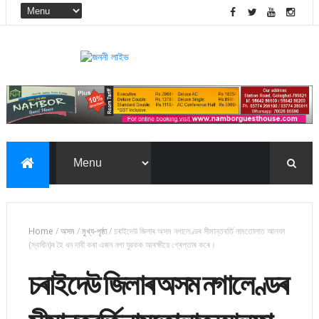
Home
/
অসম
/
মুখ্য-পৃষ্ঠা
/
চৰাইদেউ জিলাৰ অসম নগালেণ্ডৰ সীমান্তবৰ্তি নামতোলাত আলফা
(স্বাধীন)ৰ হৈ ধন দাবী কৰা এজন নগা যুৱকক আৰক্ষীয়ে গ্ৰেপ্তাৰ কৰে।
চৰাইদেউ জিলাৰ অসম নগালেণ্ডৰ