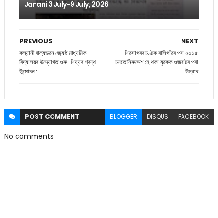
Janani 3 July-9 July, 2026
PREVIOUS
NEXT
কল্যানী বাল্যভৱন জ্যেষ্ঠ মাধ্যমিক
শিৱসাগৰৰ চণ্টক বালিগাঁৱৰ পৰা ২০১৫
বিদ্যালয়ৰ উদ্যোগত গুৰু-শিষ্যৰ গ্ৰন্থ
চনতে নিৰুদ্দেশ হৈ থকা যুৱকক গুজৰাটৰ পৰা
উন্মোচন :
উদ্ধাৰ
POST
COMMENT
BLOGGER
DISQUS
FACEBOOK
No comments