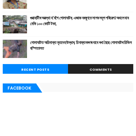
গুৱাহাটীৰ অৱস্থা হ'বগৈ গোলাঘাটৰ, এজাক বৰষুণতে সাগৰ সদৃশ পৰিৱেশ। অথলে যাব
নেকি ১০০ কোটি টকা,
গোলাঘাটত অচিনাক্ত মৃতদেহ উদ্ধাৰ, চিনাক্তকৰণৰ বাবে ৰখা হৈছে গোলাঘাটৰ চিভিল
হস্পিতালত
RECENT POSTS
COMMENTS
FACEBOOK