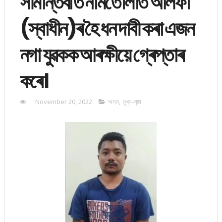
সীমান্তবৰ্তি নামতোলাত আলফা
(স্বাধীন)ৰ হৈ ধন দাবী কৰা এজন
নগা যুৱকক আৰক্ষীয়ে গ্ৰেপ্তাৰ
কৰে।
November 20, 2022
অসম
,
মুখ্য-পৃষ্ঠা