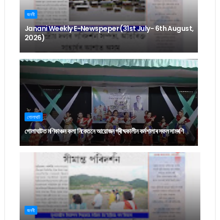
জননী
Janani Weekly E-Newspeper (31st July- 6th August,
2026)
গোলাঘাট
গোলাঘাটত মণিকাঞ্চন কলা নিকেতনে আয়োজন গ্ৰীষ্মকালীন কৰ্মশালাৰ সফল সামৰণি
জননী