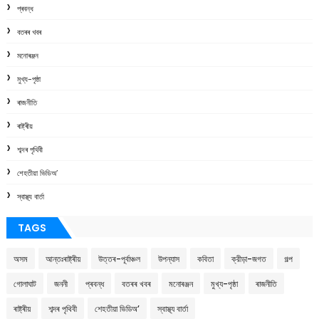
প্ৰবন্ধ
বতৰৰ খবৰ
মনোৰঞ্জন
মুখ্য-পৃষ্ঠা
ৰাজনীতি
ৰাষ্ট্ৰীয়
শব্দৰ পৃথিবী
শেহতীয়া ভিডিঅ’
স্বাস্থ্য বাৰ্তা
TAGS
অসম
আন্তঃৰাষ্ট্ৰীয়
উত্তৰ-পূৰ্বাঞ্চল
উপন্যাস
কবিতা
ক্রীড়া-জগত
গল্প
গোলাঘাট
জননী
প্ৰবন্ধ
বতৰৰ খবৰ
মনোৰঞ্জন
মুখ্য-পৃষ্ঠা
ৰাজনীতি
ৰাষ্ট্ৰীয়
শব্দৰ পৃথিবী
শেহতীয়া ভিডিঅ’
স্বাস্থ্য বাৰ্তা