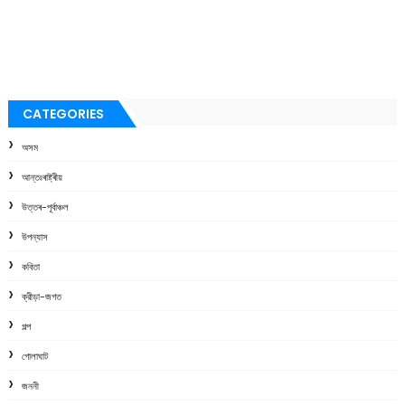
CATEGORIES
অসম
আন্তঃৰাষ্ট্ৰীয়
উত্তৰ-পূৰ্বাঞ্চল
উপন্যাস
কবিতা
ক্রীড়া-জগত
গল্প
গোলাঘাট
জননী