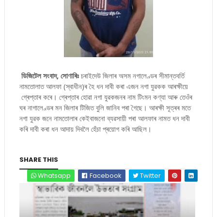
ডিজিটেল সংবাদ, সোণাৰিঃ
চৰাইদেউ জিলাৰ অসম নগালেণ্ডৰ সীমান্তবৰ্তি
নামতোলাত আলফা (স্বাধীন)ৰ হৈ ধন দাবী কৰা এজন নগা যুৱকক আৰক্ষীয়ে
গ্ৰেপ্তাৰ কৰে। গ্ৰেপ্তাৰ হোৱা নগা যুৱকজনৰ নাম টিংমন কণ্যা আৰু তেওঁৰ
ঘৰ নাগালেণ্ডৰ মন জিলাৰ টিজিত বুলি জানিব পৰা গৈছে। আৰক্ষী সূত্ৰৰ মতে
নগা যুৱক জনে নামতোলাৰ কেইবাজনো ব্যৱসায়ী পৰা আলফাৰ নামত ধন দাবী
কৰি দাবী কৰা ধন আদায় দিবলৈ হেঁচা প্ৰয়োগ কৰি আছিল।
SHARE THIS
Whatsapp
Facebook
Twitter