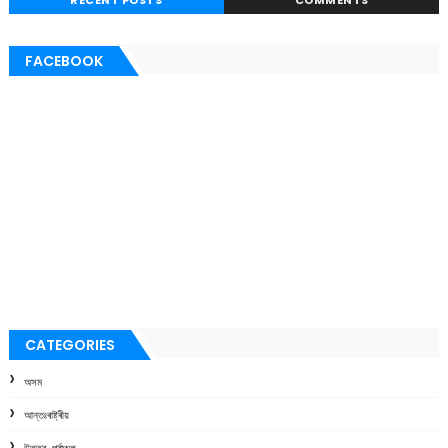
FACEBOOK
CATEGORIES
অসম
আন্তঃৰাষ্ট্ৰীয়
উত্তৰ-পূৰ্বাঞ্চল