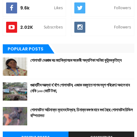
9.6k
Likes
Followers
2.02K
Subscribes
Followers
POPULAR POSTS
গোলাঘাট দেৱৰাজ ৰয় মহাবিদ্যালয়ৰ সহকাৰী অধ্যাপিকা অনিমা কুটুমৰ কৃতিত্ব
গুৱাহাটীৰ অৱস্থা হ'বগৈ গোলাঘাটৰ, এজাক বৰষুণতে সাগৰ সদৃশ পৰিৱেশ। অথলে যাব
নেকি ১০০ কোটি টকা,
গোলাঘাটত অচিনাক্ত মৃতদেহ উদ্ধাৰ, চিনাক্তকৰণৰ বাবে ৰখা হৈছে গোলাঘাটৰ চিভিল
হস্পিতালত
RECENT POSTS
COMMENTS