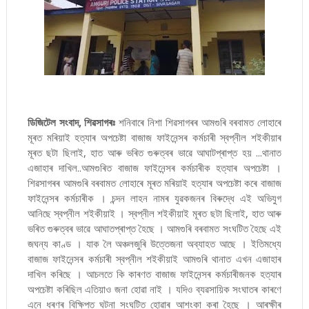
ডিজিটেল সংবাদ, শিৱসাগৰঃ
শনিবাৰে নিশা শিৱসাগৰৰ আমগুৰি বৰবামত লোহাৰে
মূৰত মৰিয়াই হত্যাৰ অপচেষ্টা বাজাজ ফাইনেন্সৰ কৰ্মচাৰী স্বপ্নীল শইকীয়াৰ
মূৰত ছটা ছিলাই, হাত আৰু ভৰিত গুৰুত্বৰ ভাৱে আঘাটপ্ৰাপ্ত হয় ...থানাত
এজাহাৰ দাখিল..আমগুৰিত বাজাজ ফাইনেন্সৰ কৰ্মচাৰীক হত্যাৰ অপচেষ্টা ।
শিৱসাগৰৰ আমগুৰি বৰবামত লোহাৰে মূৰত মৰিয়াই হত্যাৰ অপচেষ্টা কৰে বাজাজ
ফাইনেন্সৰ কৰ্মচাৰীক । চন্দন লাহন নামৰ যুৱকজনৰ বিৰুদ্ধে এই অভিযুগ
আনিছে স্বপ্নীল শইকীয়াই । স্বপ্নীল শইকীয়াই মূৰত ছটা ছিলাই, হাত আৰু
ভৰিত গুৰুত্বৰ ভাৱে আঘাতপ্ৰাপ্ত হৈছে । আমগুৰি বৰবামত সংঘটিত হৈছে এই
জঘন্য কাণ্ড । যাক লৈ অঞ্চলজুৰি উত্তেজনা অব্যাহত আছে । ইতিমধ্যে
বাজাজ ফাইনেন্সৰ কৰ্মচাৰী স্বপ্নীল শইকীয়াই আমগুৰি থানাত এখন এজাহাৰ
দাখিল কৰিছে । আচলতে কি কাৰণত বাজাজ ফাইনেন্সৰ কৰ্মচাৰীজনক হত্যাৰ
অপচেষ্টা কৰিছিল এতিয়াও জনা হোৱা নাই । যদিও ব্যৱসায়িক সংঘাতৰ কাৰণে
এনে ধৰণৰ বিক্ষিপ্ত ঘটনা সংঘটিত হোৱাৰ আশংকা কৰা হৈছে । আৰক্ষীৰ