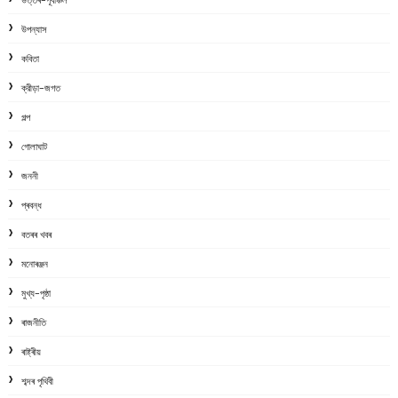
উপন্যাস
কবিতা
ক্রীড়া-জগত
গল্প
গোলাঘাট
জননী
প্ৰবন্ধ
বতৰৰ খবৰ
মনোৰঞ্জন
মুখ্য-পৃষ্ঠা
ৰাজনীতি
ৰাষ্ট্ৰীয়
শব্দৰ পৃথিবী