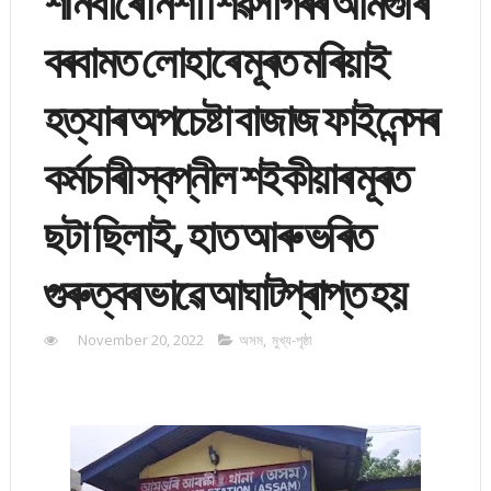
শনিবাৰে নিশা শিৱসাগৰৰ আমগুৰি
বৰবামত লোহাৰে মূৰত মৰিয়াই
হত্যাৰ অপচেষ্টা বাজাজ ফাইনেন্সৰ
কৰ্মচাৰী স্বপ্নীল শইকীয়াৰ মূৰত
ছটা ছিলাই, হাত আৰু ভৰিত
গুৰুত্বৰ ভাৱে আঘাটপ্ৰাপ্ত হয়
November 20, 2022
অসম
,
মুখ্য-পৃষ্ঠা