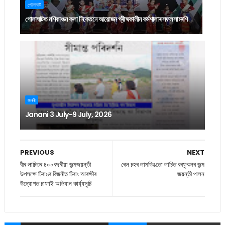
গোলাঘাট
গোলাঘাটত মণিকাঞ্চন কলা নিকেতনে আয়োজন গ্ৰীষ্মকালীন কৰ্মশালাৰ সফল সামৰণি
জননী
Janani 3 July-9 July, 2026
PREVIOUS
NEXT
বীৰ লাচিতৰ ৪০০বছৰীয়া জন্মজয়ন্তী
ৰেল চহৰ লামডিঙতো লাচিত বৰফুকনৰ জন্ম
উপলক্ষে চিৰাঙৰ বিজনীত চিৰাং আৰক্ষীৰ
জয়ন্তী পালন
উদ্যোগত চাফাই অভিযান কাৰ্য্যসুচি