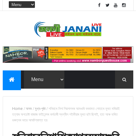
Home
/
অসম
/
মুখ্য-পৃষ্ঠা
/
শনিবাৰে নিশা শিৱসাগৰৰ আমগুৰি বৰবামত লোহাৰে মূৰত মৰিয়াই
হত্যাৰ অপচেষ্টা বাজাজ ফাইনেন্সৰ কৰ্মচাৰী স্বপ্নীল শইকীয়াৰ মূৰত ছটা ছিলাই, হাত আৰু ভৰিত
গুৰুত্বৰ ভাৱে আঘাটপ্ৰাপ্ত হয়