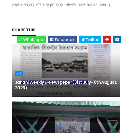
তদন্তৰ পাছতহে ঘটনাৰ প্ৰকৃত ৰহস্য পোহৰলৈ অহাৰ সম্ভৱনা আছে ।
SHARE THIS
Whatsapp
Facebook
Twitter
জননী
Janani Weekly E-Newspeper (31st July- 6th August,
2026)