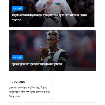
আন্তঃৰাষ্ট্ৰীয়
ৰাছিয়ান সৈনিকৰ উপস্থিতিৰ বাবে ইউক্ৰেইন বিশ্ব জুডো চেম্পিয়নশ্বিপৰ পৰা নাম
প্ৰত্যাহাৰ
আন্তঃৰাষ্ট্ৰীয়
তুৰস্কৰ ভূমিকম্পত প্ৰাণ গ’ল ঘানাৰ প্রখ্যাত ফুটবলাৰৰ
PREVIOUS
চন্দ্ৰকমল বেজবৰুৱা মহাবিদ্যালয়, টীয়কত
বিশ্ববিশ্ৰুত শিল্পী ড° ভূপেন হাজৰিকাৰ স্মৃতি
দিৱস পালন