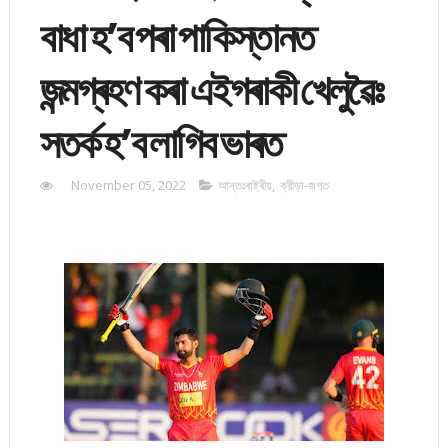
বাধা হ’ব পৰা পাকিস্তানত
জন্মগ্ৰহণ কৰা এইগৰাকী খেলুৱৈঃ
সতৰ্ক হ’ব লাগিব ভাৰত
November 05, 2022
আন্তঃৰাষ্ট্ৰীয়
,
ক্রীড়া-জগত