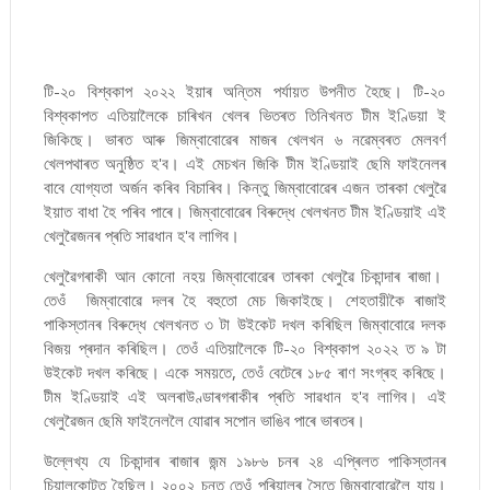
টি-২০ বিশ্বকাপ ২০২২ ইয়াৰ অন্তিম পৰ্যায়ত উপনীত হৈছে। টি-২০
বিশ্বকাপত এতিয়ালৈকে চাৰিখন খেলৰ ভিতৰত তিনিখনত টীম ইণ্ডিয়া ই
জিকিছে। ভাৰত আৰু জিম্বাবোৱেৰ মাজৰ খেলখন ৬ নৱেম্বৰত মেলবৰ্ণ
খেলপথাৰত অনুষ্ঠিত হ'ব। এই মেচখন জিকি টীম ইণ্ডিয়াই ছেমি ফাইনেলৰ
বাবে যোগ্যতা অৰ্জন কৰিব বিচাৰিব। কিন্তু জিম্বাবোৱেৰ এজন তাৰকা খেলুৱৈ
ইয়াত বাধা হৈ পৰিব পাৰে। জিম্বাবোৱেৰ বিৰুদ্ধে খেলখনত টীম ইণ্ডিয়াই এই
খেলুৱৈজনৰ প্ৰতি সাৱধান হ'ব লাগিব।
খেলুৱৈগৰাকী আন কোনো নহয় জিম্বাবোৱেৰ তাৰকা খেলুৱৈ চিকান্দাৰ ৰাজা।
তেওঁ জিম্বাবোৱে দলৰ হৈ বহুতো মেচ জিকাইছে। শেহতায়ীকৈ ৰাজাই
পাকিস্তানৰ বিৰুদ্ধে খেলখনত ৩ টা উইকেট দখল কৰিছিল জিম্বাবোৱে দলক
বিজয় প্ৰদান কৰিছিল। তেওঁ এতিয়ালৈকে টি-২০ বিশ্বকাপ ২০২২ ত ৯ টা
উইকেট দখল কৰিছে। একে সময়তে, তেওঁ বেটেৰে ১৮৫ ৰাণ সংগ্ৰহ কৰিছে।
টীম ইণ্ডিয়াই এই অলৰাউণ্ডাৰগৰাকীৰ প্ৰতি সাৱধান হ'ব লাগিব। এই
খেলুৱৈজন ছেমি ফাইনেললৈ যোৱাৰ সপোন ভাঙিব পাৰে ভাৰতৰ।
উল্লেখ্য যে চিকান্দাৰ ৰাজাৰ জন্ম ১৯৮৬ চনৰ ২৪ এপ্ৰিলত পাকিস্তানৰ
চিয়ালকোটত হৈছিল। ২০০২ চনত তেওঁ পৰিয়ালৰ সৈতে জিম্বাবোৱেলৈ যায়।