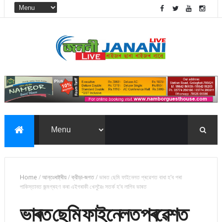
Home
/
আন্তঃৰাষ্ট্ৰীয়
/
ক্রীড়া-জগত
/
ভাৰত ছেমি ফাইনেলত প্ৰৱেশত বাধা হ’ব পৰা
পাকিস্তানত জন্মগ্ৰহণ কৰা এইগৰাকী খেলুৱৈঃ সতৰ্ক হ’ব লাগিব ভাৰত
ভাৰত ছেমি ফাইনেলত প্ৰৱেশত