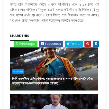
কিন্তু তাত নাগৰিকত্ব পাবলৈ ৯ বছৰ লাগিছিল। তেওঁ ২০১১ চনত এই
অধিকাৰ লাভ কৰিছিল। সিকন্দৰ ৰাজাই সৰুতে পাইলট হ'ব বিচাৰিছিল। কিন্তু
সেই সপোন তেওঁৰ পূৰ নহ’ল। ইয়াৰ পিছত, তেওঁ ক্ৰিকেটৰ ফালে মন মেলে।
য'ত তেওঁ এতিয়া সফলতাৰ পতাকা উত্তোলন কৰিবলৈ সক্ষম হৈছে।
SHARE THIS
Whatsapp
Facebook
Twitter
আন্তঃৰাষ্ট্ৰীয়
বিশ্ব এথলেটিকছ চেম্পিয়নশ্বিপত প্ৰথমবাৰৰ বাবে সোণৰ পদক জিকি ভাৰতলৈ গৌৰৱ
কঢ়িয়াই আনিলে জেভলিন থ্ৰ'ৱাৰ নীৰজ চোপ্ৰাই