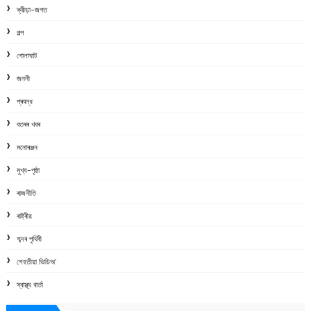
ক্রীড়া-জগত
গল্প
গোলাঘাট
জননী
প্ৰবন্ধ
বতৰৰ খবৰ
মনোৰঞ্জন
মুখ্য-পৃষ্ঠা
ৰাজনীতি
ৰাষ্ট্ৰীয়
শব্দৰ পৃথিবী
শেহতীয়া ভিডিঅ’
স্বাস্থ্য বাৰ্তা