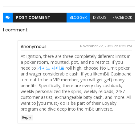
POST
COMMENT
BLOGGER
DISQUS
FACEBOOK
1 comment:
Anonymous
November 22, 2022 at 6:22 PM
At Ignition, there are three completely different limits in
a poker room, mounted, pot, and no restrict. If you
need to
카지노 사이트
roll high, choose No Limit poker
and wager considerable cash. If you likemBit Casinoand
turn out to be a VIP member, you will get get} many
benefits. Specifically, there are every day cashback,
weekly personalized free spins, weekly reloads, 24/7
customer assist, exchangeable bitty cash, and more. All
want to|you must} do is be part of their Loyalty
program and dive deep into the mBit universe.
Reply