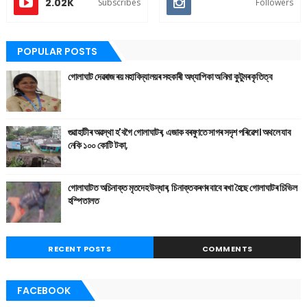
2.02K
Subscribes
Followers
POPULAR POSTS
গোলাঘাট দেৱৰাজ ৰয় মহাবিদ্যালয়ৰ সহকাৰী অধ্যাপিকা অনিমা কুটুমৰ কৃতিত্ব
গুৱাহাটীৰ অৱস্থা হ'বগৈ গোলাঘাটৰ, এজাক বৰষুণতে সাগৰ সদৃশ পৰিৱেশ। অথলে যাব
নেকি ১০০ কোটি টকা,
গোলাঘাটত অচিনাক্ত মৃতদেহ উদ্ধাৰ, চিনাক্তকৰণৰ বাবে ৰখা হৈছে গোলাঘাটৰ চিভিল
হস্পিতালত
RECENT POSTS
COMMENTS
FACEBOOK