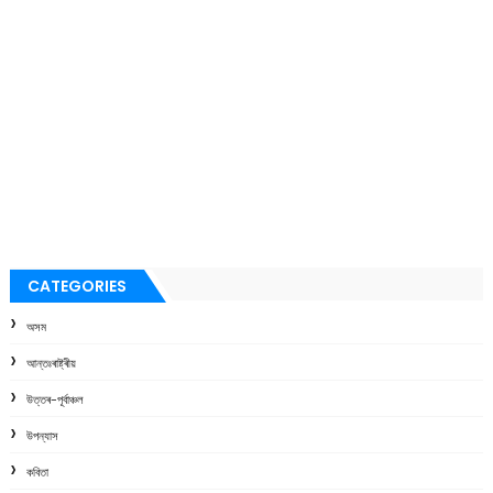
CATEGORIES
অসম
আন্তঃৰাষ্ট্ৰীয়
উত্তৰ-পূৰ্বাঞ্চল
উপন্যাস
কবিতা