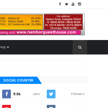
পত্র
SOCIAL COUNTER
9.6k
Likes
Followers