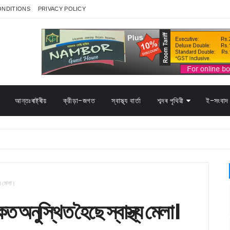
ONDITIONS
PRIVACY POLICY
আন্তঃৰাষ্ট্ৰীয়
ক্রীড়া-জগত
স্বাস্থ্য বাৰ্তা
শব্দৰ পৃথিৱী
ই-সংবাদ 
্য মেলা।
ত অনুস্থিত হৈছে স্বাস্থ্য মেলা।