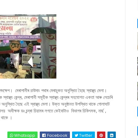
দক্ষেপ। মেৰাপানীৰ চাউদাং পথাৰ মেৰাচুকত অনুস্থিত হৈছে স্বাস্থ্য মেলা।
্বাস্থ্য কেন্দ্ৰ, মেৰাপানী সমূহীক স্বাস্থ্য কেন্দ্ৰৰ সহযোগত একতা আৰু লেচেৰি
ত অনুস্থিত হৈছে এই স্বাস্থ্য মেলা। উক্ত অনুষ্ঠানত উপস্থিত থাকে গোলাঘাট
ালয় অধীক্ষক ডঃ চন্দ্ৰা চিয়ামৰ লগতে কেইবাটাও বিভাগৰ চিকিৎসক, নাৰ্ছ ,
ত থাকে ।
Whatsapp
Facebook
Twitter