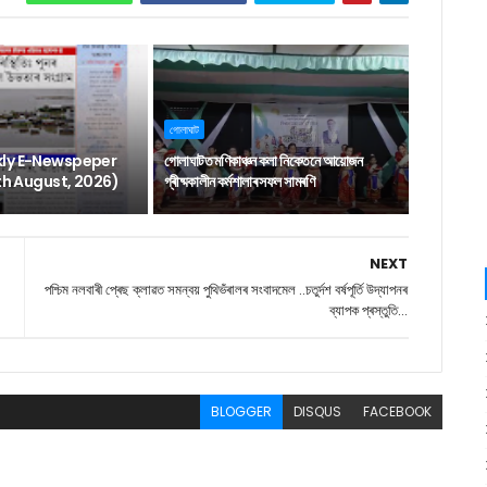
গোলাঘাট
ly E-Newspeper
গোলাঘাটত মণিকাঞ্চন কলা নিকেতনে আয়োজন
6th August, 2026)
গ্ৰীষ্মকালীন কৰ্মশালাৰ সফল সামৰণি
NEXT
পশ্চিম নলবাৰী প্ৰেছ ক্লাৱত সমন্বয় পুথিভঁৰালৰ সংবাদমেল ..চতুৰ্দশ বৰ্ষপূৰ্তি উদ্‌যাপনৰ
ব্যাপক প্ৰস্তুতি...
BLOGGER
DISQUS
FACEBOOK