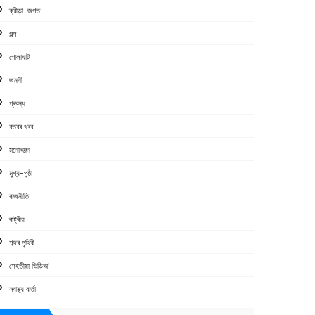
ক্রীড়া-জগত
গল্প
গোলাঘাট
জননী
প্ৰবন্ধ
বতৰৰ খবৰ
মনোৰঞ্জন
মুখ্য-পৃষ্ঠা
ৰাজনীতি
ৰাষ্ট্ৰীয়
শব্দৰ পৃথিবী
শেহতীয়া ভিডিঅ’
স্বাস্থ্য বাৰ্তা