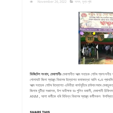
November 26, 2022
অসম
,
মুখ্য-পৃষ্ঠা
ডিজিটেল সংবাদ, মেৰাপানীঃ
মেৰাপানীত আত্ম সহায়ক গোটৰ প্ৰশংসনীয় প
গোলাঘাট জিলা স্বাস্থ্য বিভাগৰ উদ্যোগত কমাৰবন্ধা আলি খণ্ড প্ৰাথমিক স
আত্ম সহায়ক গোটৰ উদ্যোগত এদিনীয়া কাৰ্যসূচীৰে চাউদাংপথাৰ মেৰাচুক
জিলাৰ যুটীয়া সঞ্চালক, উপ অধীক্ষক ডঃ পুলিন ভৰালী, মেৰাপানী চিকিৎস
ANM , আশা কৰ্মীকে ধৰি বিভিন্ন বিভাগৰ স্বাস্থ্য কৰ্মীসকল উপস্থি
SHARE THIS