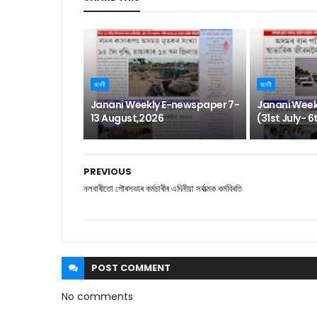
জননী
জননী
Janani Weekly E-newspaper 7-
Janani Week
13 August,2026
(31st July- 
PREVIOUS
নলবাৰীতো পৌৰসভাৰ কৰ্মচাৰীৰ এদিনীয়া সৰ্বাত্মক কৰ্মবিৰতি
POST
COMMENT
No comments