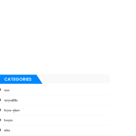
CATEGORIES
অসম
আন্তঃৰাষ্ট্ৰীয়
উত্তৰ-পূৰ্বাঞ্চল
উপন্যাস
কবিতা