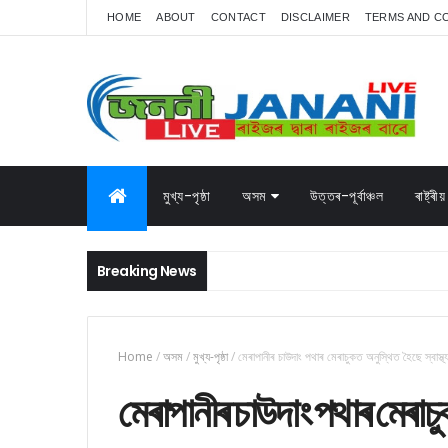
HOME
ABOUT
CONTACT
DISCLAIMER
TERMS AND C
মুখ্য-পৃষ্ঠা
অসম
উত্তৰ-পূৰ্বাঞ্চল
ৰাষ্ট্ৰীয়
Breaking News
Home
/
অসম
/
মুখ্য-পৃষ্ঠা
/
মেৰাপানীৰ চাউদাং পথাৰ মেৰাচুকত অনুস্থিত হৈছে স্বাস্থ
মেৰাপানীৰ চাউদাং পথাৰ মেৰাচুক