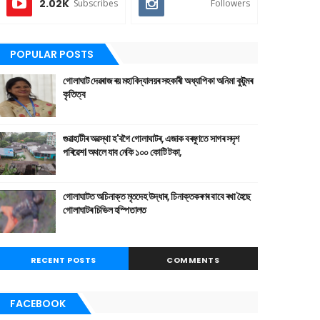
2.02K
Subscribes
Followers
POPULAR POSTS
গোলাঘাট দেৱৰাজ ৰয় মহাবিদ্যালয়ৰ সহকাৰী অধ্যাপিকা অনিমা কুটুমৰ
কৃতিত্ব
গুৱাহাটীৰ অৱস্থা হ'বগৈ গোলাঘাটৰ, এজাক বৰষুণতে সাগৰ সদৃশ
পৰিৱেশ। অথলে যাব নেকি ১০০ কোটি টকা,
গোলাঘাটত অচিনাক্ত মৃতদেহ উদ্ধাৰ, চিনাক্তকৰণৰ বাবে ৰখা হৈছে
গোলাঘাটৰ চিভিল হস্পিতালত
RECENT POSTS
COMMENTS
FACEBOOK