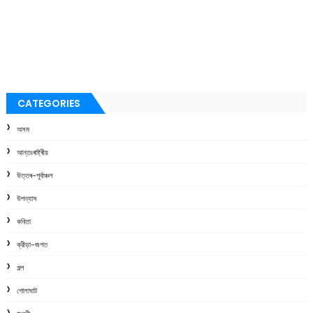
CATEGORIES
অসম
আন্তঃৰাষ্ট্ৰীয়
উত্তৰ-পূৰ্বাঞ্চল
উপন্যাস
কবিতা
ক্রীড়া-জগত
গল্প
গোলাঘাট