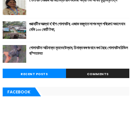
গুৱাহাটীৰ অৱস্থা হ'বগৈ গোলাঘাটৰ, এজাক বৰষুণতে সাগৰ সদৃশ পৰিৱেশ। অথলে যাব
নেকি ১০০ কোটি টকা,
গোলাঘাটত অচিনাক্ত মৃতদেহ উদ্ধাৰ, চিনাক্তকৰণৰ বাবে ৰখা হৈছে গোলাঘাটৰ চিভিল
হস্পিতালত
RECENT POSTS
COMMENTS
FACEBOOK