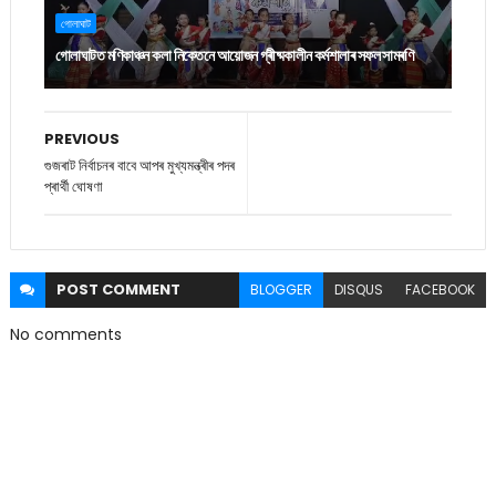
গোলাঘাট
গোলাঘাটত মণিকাঞ্চন কলা নিকেতনে আয়োজন গ্ৰীষ্মকালীন কৰ্মশালাৰ সফল সামৰণি
PREVIOUS
গুজৰাট নিৰ্বাচনৰ বাবে আপৰ মুখ্যমন্ত্ৰীৰ পদৰ
প্ৰাৰ্থী ঘোষণা
POST
COMMENT
BLOGGER
DISQUS
FACEBOOK
No comments