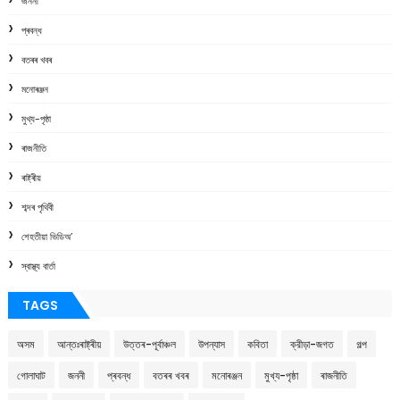
জননী
প্ৰবন্ধ
বতৰৰ খবৰ
মনোৰঞ্জন
মুখ্য-পৃষ্ঠা
ৰাজনীতি
ৰাষ্ট্ৰীয়
শব্দৰ পৃথিবী
শেহতীয়া ভিডিঅ’
স্বাস্থ্য বাৰ্তা
TAGS
অসম
আন্তঃৰাষ্ট্ৰীয়
উত্তৰ-পূৰ্বাঞ্চল
উপন্যাস
কবিতা
ক্রীড়া-জগত
গল্প
গোলাঘাট
জননী
প্ৰবন্ধ
বতৰৰ খবৰ
মনোৰঞ্জন
মুখ্য-পৃষ্ঠা
ৰাজনীতি