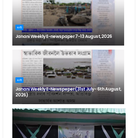
জননী
Janani Weekly E-newspaper 7-13 August,2026
জননী
Janani Weekly E-Newspeper (31st July- 6th August,
2026)