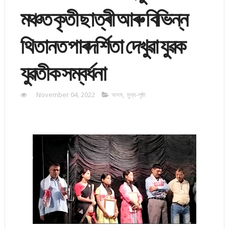
মঞ্চত কৃতী ছাত্ৰী আৰু বিভিন্ন
থিতানত পাৰদৰ্শিতা দেখুৱা যুৱক
যুৱতীক সম্বৰ্ধনা
November 04, 2022
অসম
,
মুখ্য-পৃষ্ঠা