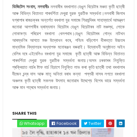
ডিজিটেল সংবাদ, নলবাৰীঃ
নলবাৰীৰ বৰখালাত হেঙুল থিয়েটাৰ মঞ্চত কৃতী ছাত্ৰী
আৰু বিভিন্ন থিতানত পাৰদৰ্শিতা দেখুৱা যুৱক যুৱতীক সম্বৰ্ধনা।নলবাৰী জিলাৰ
ঘগ্ৰাপাৰ ৰাজচক্ৰৰ অন্তৰ্গত বৰখালা যুৱ সমাজে শিৱমন্দিৰৰ সাহায্যাৰ্থে আমন্ত্ৰণ
জনোৱা আগশাৰীৰ ভ্ৰাম্যমান থিয়েটাৰ হেঙুল থিয়েটাৰৰ নাট মঞ্চস্থ, লোকে
লোকাৰণ্য পৰিৱেশ বৰখালা খেলপথাৰ।হেঙুল থিয়েটাৰৰ গোন্ধ নাটখন
আৰম্ভণিৰ আগতে মঞ্চ উদ্বোধন কৰে, পশ্চিম বড়িগোগ ধীৰদত্ত উচ্চতৰ
মাধ্যমিক বিদ্যালয়ৰ অধ্যাপক মনোৰঞ্জন বৰুৱাই। উদ্বোধনী অনুষ্ঠানত অইন
বেলিৰ দৰে এইবেলিও বৰখালা যুৱ সমাজে কৃতী ছাত্ৰী আৰু বিভিন্ন থিতানত
পাৰদৰ্শিতা দেখুৱা যুৱক যুৱতীক সম্বৰ্ধনা জনায়।অসম চৰকাৰৰ নিযুক্তি
প্ৰক্ৰিয়াত নাৰ্চৰ ষ্টাফ নাৰ্চ হিচাপে নিযুক্তি লাভ কৰা কৃতি ছাত্ৰী তথা বৰখালাৰ
দীজেন চন্দ্ৰ দাস আৰু মাতৃ অনিতা বৰাৰ কন্যা পল্লৱী দাসৰ লগতে বৰখালা
অঞ্চলৰ কৃতী ছাত্ৰী সকলক উৎসাহ জনোৱাৰ উদ্দেশ্যে বিশেষ ভাৱে সম্বৰ্ধনা
আৰু মান পত্ৰৰে সম্বৰ্ধনা জনায়।
SHARE THIS
Whatsapp
Facebook
Twitter