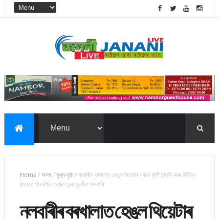
Home
/
অসম
/
মুখ্য-পৃষ্ঠা
/
নলবাৰীৰ বৰখালাত হেঙুল থিয়েটাৰ মঞ্চত কৃতী ছাত্ৰী আৰু বিভিন্ন
থিতানত পাৰদৰ্শিতা দেখুৱা যুৱক যুৱতীক সম্বৰ্ধনা
নলবাৰীৰ বৰখালাত হেঙুল থিয়েটাৰ