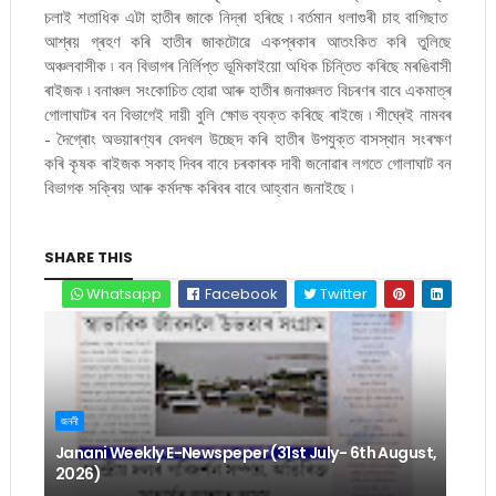
চলাই শতাধিক এটা হাতীৰ জাকে নিদ্ৰা হৰিছে ৷ বৰ্তমান ধলাগুৰী চাহ বাগিছাত
আশ্ৰয় গ্ৰহণ কৰি হাতীৰ জাকটোৱে একপ্ৰকাৰ আতংকিত কৰি তুলিছে
অঞ্চলবাসীক ৷ বন বিভাগৰ নিৰ্লিপ্ত ভূমিকাইয়ো অধিক চিন্তিত কৰিছে মৰঙিবাসী
ৰাইজক ৷ বনাঞ্চল সংকোচিত হোৱা আৰু হাতীৰ জনাঞ্চলত বিচৰণৰ বাবে একমাত্ৰ
গোলাঘাটৰ বন বিভাগেই দায়ী বুলি ক্ষোভ ব্যক্ত কৰিছে ৰাইজে ৷ শীঘ্ৰেই নামবৰ
- দৈগ্ৰোং অভয়াৰণ্যৰ বেদখল উচ্ছেদ কৰি হাতীৰ উপযুক্ত বাসস্থান সংৰক্ষণ
কৰি কৃষক ৰাইজক সকাহ দিবৰ বাবে চৰকাৰক দাবী জনোৱাৰ লগতে গোলাঘাট বন
বিভাগক সক্ৰিয় আৰু কৰ্মদক্ষ কৰিবৰ বাবে আহ্বান জনাইছে ৷
SHARE THIS
Whatsapp
Facebook
Twitter
জননী
Janani Weekly E-Newspeper (31st July- 6th August,
2026)