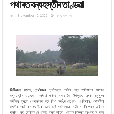
পথাৰত বন্যহস্তীৰ তাণ্ডৱ।
November 12, 2022
অসম
,
মুখ্য-পৃষ্ঠা
ডিজিটেল সংবাদ, নুমলীগডঃ
নুমলীগড়ৰ মৰঙিৰ বৃহৎ শালিধানৰ পথাৰত
বন্যহস্তীৰ তাণ্ডৱ। বনৰীয়া হাতীৰ ধাৰাবাহিক উপদ্ৰৱত ত্ৰাহি মধুসুদন
সুৱঁৰিছে কৃষকে ৷ শুকুৰবাৰে উৰে নিশা মৰঙিৰ দৈগ্ৰোং, পংকিয়াল, পাটকটীয়া
তেলীয়া গাওঁ, ধলাকছাৰীকে আদি কৰি কেইবাখনো গাৱঁৰ ধাননি পথাৰ তহিলং
কৰাৰ পিছত ক্ষোভিত হৈ পৰিছে কৃষক ৰাইজ ৷ দৈনিক বিভিন্ন অঞ্চলত উপদ্ৰৱ