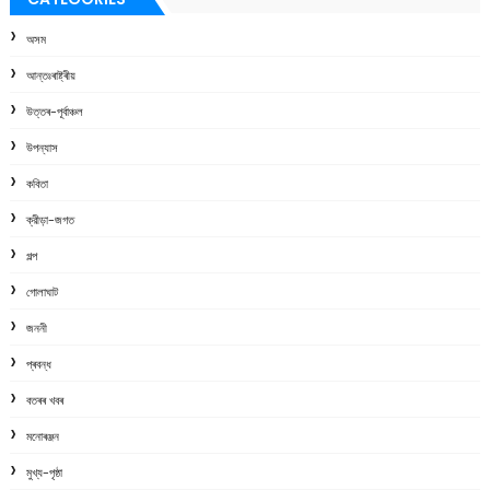
অসম
আন্তঃৰাষ্ট্ৰীয়
উত্তৰ-পূৰ্বাঞ্চল
উপন্যাস
কবিতা
ক্রীড়া-জগত
গল্প
গোলাঘাট
জননী
প্ৰবন্ধ
বতৰৰ খবৰ
মনোৰঞ্জন
মুখ্য-পৃষ্ঠা