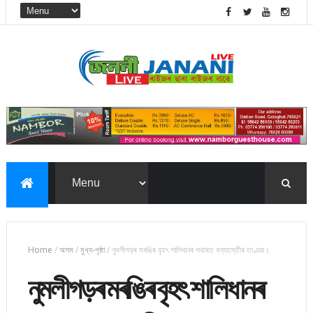
Home
/
অসম
/
মুখ্য-পৃষ্ঠা
/
নুমলীগড়ৰ মৰঙিৰ বৃহৎ শালিধানৰ পথাৰত বন্যহস্তীৰ তাণ্ডৱ।
নুমলীগড়ৰ মৰঙিৰ বৃহৎ শালিধানৰ