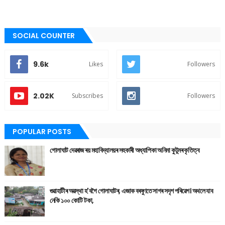
SOCIAL COUNTER
9.6k
Likes
Followers
2.02K
Subscribes
Followers
POPULAR POSTS
গোলাঘাট দেৱৰাজ ৰয় মহাবিদ্যালয়ৰ সহকাৰী অধ্যাপিকা অনিমা কুটুমৰ কৃতিত্ব
গুৱাহাটীৰ অৱস্থা হ'বগৈ গোলাঘাটৰ, এজাক বৰষুণতে সাগৰ সদৃশ পৰিৱেশ। অথলে যাব
নেকি ১০০ কোটি টকা,