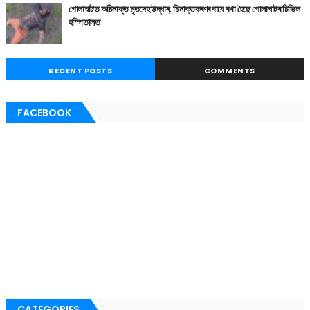
গোলাঘাটত অচিনাক্ত মৃতদেহ উদ্ধাৰ, চিনাক্তকৰণৰ বাবে ৰখা হৈছে গোলাঘাটৰ চিভিল
হস্পিতালত
RECENT POSTS
COMMENTS
FACEBOOK
CATEGORIES