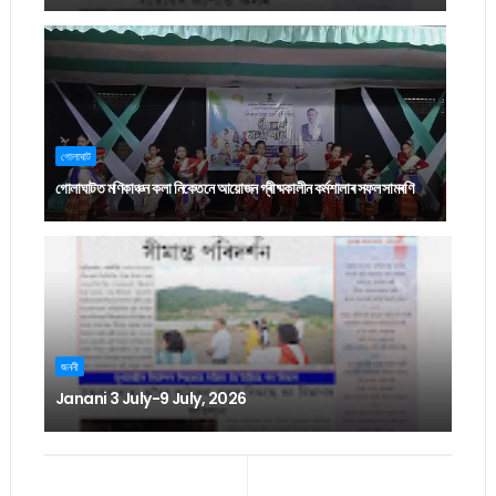
গোলাঘাট
গোলাঘাটত মণিকাঞ্চন কলা নিকেতনে আয়োজন গ্ৰীষ্মকালীন কৰ্মশালাৰ সফল সামৰণি
জননী
Janani 3 July-9 July, 2026