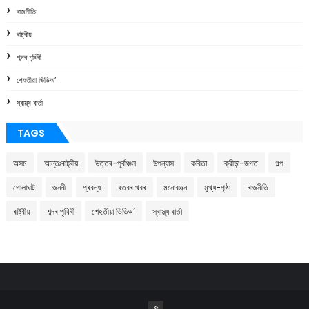
ৰাজনীতি
ৰাষ্ট্ৰীয়
শব্দৰ পৃথিবী
শেহতীয়া ভিডিঅ’
স্বাস্থ্য বাৰ্তা
TAGS
অসম
আন্তঃৰাষ্ট্ৰীয়
উত্তৰ-পূৰ্বাঞ্চল
উপন্যাস
কবিতা
ক্রীড়া-জগত
গল্প
গোলাঘাট
জননী
প্ৰবন্ধ
বতৰৰ খবৰ
মনোৰঞ্জন
মুখ্য-পৃষ্ঠা
ৰাজনীতি
ৰাষ্ট্ৰীয়
শব্দৰ পৃথিবী
শেহতীয়া ভিডিঅ’
স্বাস্থ্য বাৰ্তা