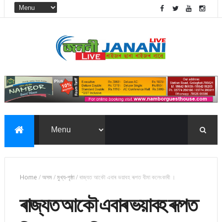
Home
/
অসম
/
মুখ্য-পৃষ্ঠা
/
ৰাজ্যত আকৌ এবাৰ ভয়াবহ ৰূপত বীমা কলেংকাৰী ।
ৰাজ্যত আকৌ এবাৰ ভয়াবহ ৰূপত