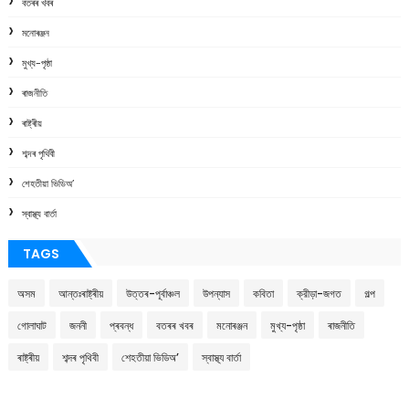
বতৰৰ খবৰ
মনোৰঞ্জন
মুখ্য-পৃষ্ঠা
ৰাজনীতি
ৰাষ্ট্ৰীয়
শব্দৰ পৃথিবী
শেহতীয়া ভিডিঅ’
স্বাস্থ্য বাৰ্তা
TAGS
অসম
আন্তঃৰাষ্ট্ৰীয়
উত্তৰ-পূৰ্বাঞ্চল
উপন্যাস
কবিতা
ক্রীড়া-জগত
গল্প
গোলাঘাট
জননী
প্ৰবন্ধ
বতৰৰ খবৰ
মনোৰঞ্জন
মুখ্য-পৃষ্ঠা
ৰাজনীতি
ৰাষ্ট্ৰীয়
শব্দৰ পৃথিবী
শেহতীয়া ভিডিঅ’
স্বাস্থ্য বাৰ্তা