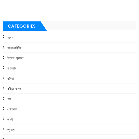
CATEGORIES
অসম
আন্তঃৰাষ্ট্ৰীয়
উত্তৰ-পূৰ্বাঞ্চল
উপন্যাস
কবিতা
ক্রীড়া-জগত
গল্প
গোলাঘাট
জননী
প্ৰবন্ধ