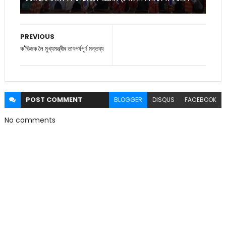
PREVIOUS
ক'ভিডক লৈ মুখ্যমন্ত্ৰীৰ তাৎপৰ্যপূৰ্ণ মন্তব্য
POST
COMMENT
BLOGGER
DISQUS
FACEBOOK
No comments