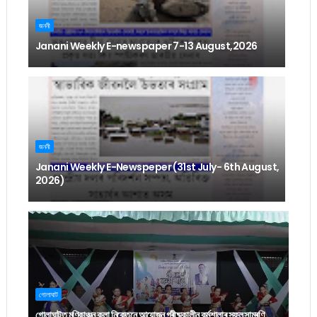
জননী
Janani Weekly E-newspaper 7-13 August,2026
জননী
Janani Weekly E-Newspeper (31st July- 6th August,
2026)
গোলাঘাট
গোলাঘাটত মণিকাঞ্চন কলা নিকেতনে আয়োজন গ্ৰীষ্মকালীন কৰ্মশালাৰ সফল সামৰণি