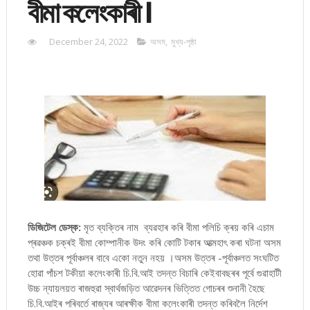
বীমা কলেংকাৰী ।
December 24, 2022
অসম
,
মুখ্য-পৃষ্ঠা
ডিজিটেল ডেস্ক:
মৃত ব্যক্তিৰ নাম ব্যৱহাৰ কৰি বীমা পলিচি ক্ৰয় কৰি এচাম
প্ৰৱঞ্চক চক্ৰই বীমা কোম্পানীক উদং কৰি কোটি টকাৰ আত্মহাৎ কৰা ঘটনা অসম
তথা উত্তৰ পূৰ্বাঞ্চলৰ বাবে একো নতুন নহয় ।অসম উত্তৰ -পূৰ্বাঞ্চলত সংঘটিত
হোৱা পাঁচশ টকীয়া কলেংকাৰী চি.বি.আই তদন্ত বিচাৰি কেইবাবছৰৰ পূৰ্বে গুৱাহাটী
উচ্চ ন্যায়লয়ত ৰাজহুৱা স্বাৰ্থজড়িত আৱেদনৰ ভিত্তিত গোচৰৰ শুনানী হৈছে
চি.বি.আইৰ পৰিবৰ্তে ৰাজ্যৰ আৰক্ষীক বীমা কলেংকাৰী তদন্ত কৰিবলৈ নিৰ্দেশ