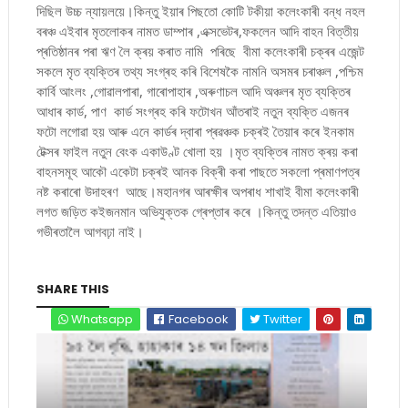
দিছিল উচ্চ ন্যায়লয়ে।কিন্তু ইয়াৰ পিছতো কোটি টকীয়া কলেংকাৰী বন্ধ নহল
বৰঞ্চ এইবাৰ মৃতলোকৰ নামত ডাম্পাৰ ,এক্সভেটৰ,ফকলেন আদি বাহন বিত্তীয়
প্ৰতিষ্ঠানৰ পৰা ঋণ লৈ ক্ৰয় কৰাত নামি পৰিছে বীমা কলেংকাৰী চক্ৰৰ এজেন্ট
সকলে মৃত ব্যক্তিৰ তথ্য সংগ্ৰহ কৰি বিশেষকৈ নামনি অসমৰ চৰাঞ্চল ,পশ্চিম
কাৰ্বি আংলং ,গোৱালপাৰা, গাৰোপাহাৰ ,অৰুণাচল আদি অঞ্চলৰ মৃত ব্যক্তিৰ
আধাৰ কাৰ্ড, পাণ কাৰ্ড সংগ্ৰহ কৰি ফটোখন আঁতৰাই নতুন ব্যক্তি এজনৰ
ফটো লগোৱা হয় আৰু এনে কাৰ্ডৰ দ্বাৰা প্ৰৱঞ্চক চক্ৰই তৈয়াৰ কৰে ইনকাম
টেক্সৰ ফাইল নতুন বেংক একাউণ্ট খোলা হয় ।মৃত ব্যক্তিৰ নামত ক্ৰয় কৰা
বাহনসমূহ আকৌ একেটা চক্ৰই আনক বিক্ৰী কৰা পাছতে সকলো প্ৰমাণপত্ৰ
নষ্ট কৰাৰো উদাহৰণ আছে।মহানগৰ আৰক্ষীৰ অপৰাধ শাখাই বীমা কলেংকাৰী
লগত জড়িত কইজনমান অভিযুক্তক গ্ৰেপ্তাৰ কৰে ।কিন্তু তদন্ত এতিয়াও
গভীৰতালৈ আগবঢ়া নাই।
SHARE THIS
Whatsapp
Facebook
Twitter