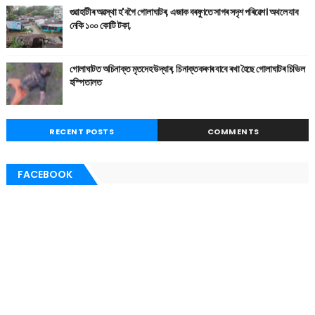
গুৱাহাটীৰ অৱস্থা হ'বগৈ গোলাঘাটৰ, এজাক বৰষুণতে সাগৰ সদৃশ পৰিৱেশ। অথলে যাব
নেকি ১০০ কোটি টকা,
গোলাঘাটত অচিনাক্ত মৃতদেহ উদ্ধাৰ, চিনাক্তকৰণৰ বাবে ৰখা হৈছে গোলাঘাটৰ চিভিল
হস্পিতালত
RECENT POSTS
COMMENTS
FACEBOOK