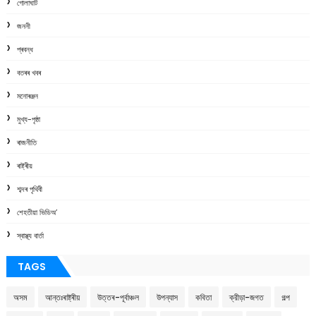
গোলাঘাট
জননী
প্ৰবন্ধ
বতৰৰ খবৰ
মনোৰঞ্জন
মুখ্য-পৃষ্ঠা
ৰাজনীতি
ৰাষ্ট্ৰীয়
শব্দৰ পৃথিবী
শেহতীয়া ভিডিঅ’
স্বাস্থ্য বাৰ্তা
TAGS
অসম
আন্তঃৰাষ্ট্ৰীয়
উত্তৰ-পূৰ্বাঞ্চল
উপন্যাস
কবিতা
ক্রীড়া-জগত
গল্প