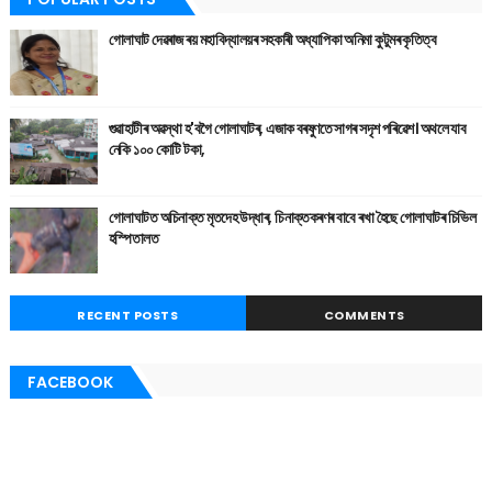
গোলাঘাট দেৱৰাজ ৰয় মহাবিদ্যালয়ৰ সহকাৰী অধ্যাপিকা অনিমা কুটুমৰ কৃতিত্ব
গুৱাহাটীৰ অৱস্থা হ'বগৈ গোলাঘাটৰ, এজাক বৰষুণতে সাগৰ সদৃশ পৰিৱেশ। অথলে যাব
নেকি ১০০ কোটি টকা,
গোলাঘাটত অচিনাক্ত মৃতদেহ উদ্ধাৰ, চিনাক্তকৰণৰ বাবে ৰখা হৈছে গোলাঘাটৰ চিভিল
হস্পিতালত
RECENT POSTS
COMMENTS
FACEBOOK