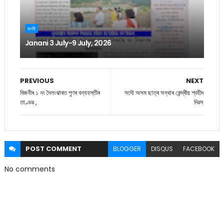
জননী
Janani 3 July-9 July, 2026
PREVIOUS
NEXT
বিজনীৰ ১ নং দৈলংঝাৰত পুণৰ বন্যহস্তীৰ
সদৌ অসম ছাত্ৰ সন্থাৰ কেন্দ্ৰীয় শ্বহীদ
তাণ্ডৱ ,
দিৱস
POST
COMMENT
BLOGGER
DISQUS
FACEBOOK
No comments