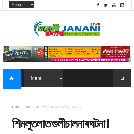
Home
/
অসম
/
মুখ্য-পৃষ্ঠা
/
শিমলুতলাত গুলীচালনাৰ ঘটনা।
শিমলুতলাত গুলীচালনাৰ ঘটনা।