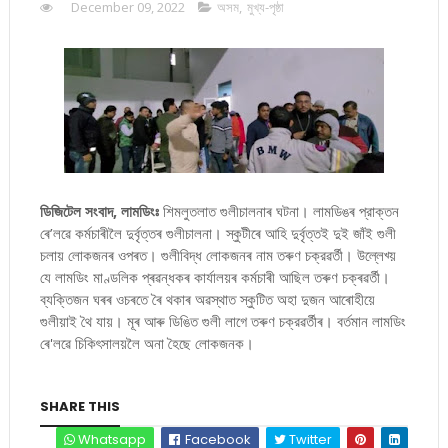
December 09, 2022
অসম
,
মুখ্য-পৃষ্ঠা
ডিজিটেল সংবাদ, লামডিংঃ
শিমলুতলাত গুলীচালনাৰ ঘটনা। লামডিঙৰ প্রাক্তন
ৰে’লৱে কৰ্মচাৰীলৈ দুৰ্বৃত্তৰ গুলীচালনা। স্কুটীৰে আহি দুৰ্বৃত্তই দুই জাঁই গুলী
চলায় লোকজনৰ ওপৰত। গুলীবিদ্ধ লোকজনৰ নাম তৰুণ চক্রৱৰ্তী। উল্লেখ্য়
যে লামডিং মাণ্ডলিক প্ৰৱন্ধকৰ কাৰ্যালয়ৰ কৰ্মচাৰী আছিল তৰুণ চক্ৰৱৰ্তী।
ব্যক্তিজন ঘৰৰ ওচৰতে ৰৈ থকাৰ অৱস্থাত স্কুটিত অহা দুজন আৰোহীয়ে
গুলীয়াই থৈ যায়। মূৰ আৰু ডিঙিত গুলী লাগে তৰুণ চক্রৱৰ্তীৰ। বৰ্তমান লামডিং
ৰে'লৱে চিকিৎসালয়লৈ অনা হৈছে লোকজনক।
SHARE THIS
Whatsapp
Facebook
Twitter