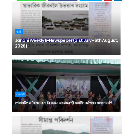
জননী
Janani Weekly E-Newspeper (31st July- 6th August,
2026)
গোলাঘাট
গোলাঘাটত মণিকাঞ্চন কলা নিকেতনে আয়োজন গ্ৰীষ্মকালীন কৰ্মশালাৰ সফল সামৰণি