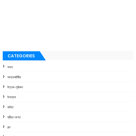
CATEGORIES
অসম
আন্তঃৰাষ্ট্ৰীয়
উত্তৰ-পূৰ্বাঞ্চল
উপন্যাস
কবিতা
ক্রীড়া-জগত
গল্প