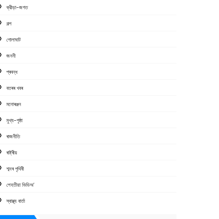
ক্রীড়া-জগত
গল্প
গোলাঘাট
জননী
প্ৰবন্ধ
বতৰৰ খবৰ
মনোৰঞ্জন
মুখ্য-পৃষ্ঠা
ৰাজনীতি
ৰাষ্ট্ৰীয়
শব্দৰ পৃথিবী
শেহতীয়া ভিডিঅ’
স্বাস্থ্য বাৰ্তা