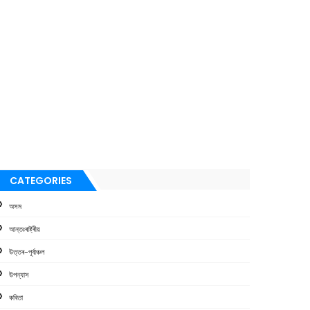
CATEGORIES
অসম
আন্তঃৰাষ্ট্ৰীয়
উত্তৰ-পূৰ্বাঞ্চল
উপন্যাস
কবিতা