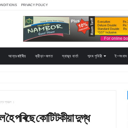
ONDITIONS
PRIVACY POLICY
আন্তঃৰাষ্ট্ৰীয়
ক্রীড়া-জগত
স্বাস্থ্য বাৰ্তা
শব্দৰ পৃথিৱী
ই-সংবাদ 
গ্ধ প্ৰকল্প ।
কল হৈ পৰিছে কোটি টকীয়া দুগ্ধ