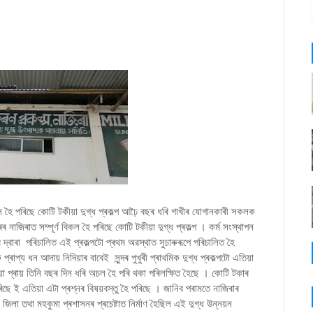
 বিকল হৈ পৰিছে কোটি টকীয়া দুগ্ধ প্ৰকল্প আঢ়ৈ বছৰ ধৰি গাখীৰ যোগানকাৰী সকলক
ৰ নাজিৰাত সম্পূৰ্ণ বিকল হৈ পৰিছে কোটি টকীয়া দুগ্ধ প্ৰকল্প । কৰ্ম সংস্থাপন
ৰ দ্বাৰা পৰিচালিত এই প্ৰকল্পটো প্ৰথম অৱস্থাত সুচাৰুৰূপে পৰিচালিত হৈ
প্য ধন আদায় নিদিয়াৰ বাবেই সুন্দৰ পুখুৰী প্ৰাথমিক দুগ্ধ প্ৰকল্পটো এতিয়া
 প্ৰায় তিনি বছৰ দিন ধৰি অচল হৈ পৰি থকা পৰিলক্ষিত হৈছে । কোটি টকাৰ
পৰিছে ই এতিয়া এটা প্ৰশ্নৰ বিষয়বস্তু হৈ পৰিছে । জানিব পৰামতে নাজিৰাৰ
জিলা তথা মহকুমা প্ৰশাসনৰ প্ৰচেষ্টাত নিৰ্মাণ হৈছিল এই দুগ্ধ উন্নয়ন