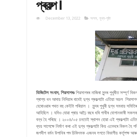
প্ৰকল্প ।
December 13, 2022
অসম
,
মুখ্য-পৃষ্ঠা
ডিজিটেল সংবাদ, শিৱসাগৰঃ
শিৱসাগৰৰ নাজিৰা সুন্দৰ পুখুৰীত সম্পূৰ্ণ
প্ৰাপ্য ধন আদায় নিদিয়াৰ বাবেই দুগ্ধ প্ৰকল্পটো এতিয়া অচল শিৱসাগৰ
হেৰোওৱাৰ পথত বহু কেইটা পৰিয়াল । সুন্দৰ পুখুৰী দুগ্ধ সমবায় সমিতি
আহিছিল । যদিও যোৱা প্ৰায় আঢ়ৈ বছৰ ধৰি গাখীৰ যোগানকাৰী সকলক প্ৰা
বন্ধ হৈ পৰিছে । ২০০৪/০৫ চনতেই স্থাপন হোৱা এই প্ৰকল্পটো এতিয়া
ব্যয় সাপেক্ষে নিৰ্মাণ কৰা এই দুগ্ধ প্ৰকল্পটো কিয় এনেদৰে বিকল হৈ 
জগদীশ বৰ্মন উপাধিৰ পশু চিকিৎসক এজনৰ লগতে বিভাগীয় কৰ্তৃপক্ষ আৰু 