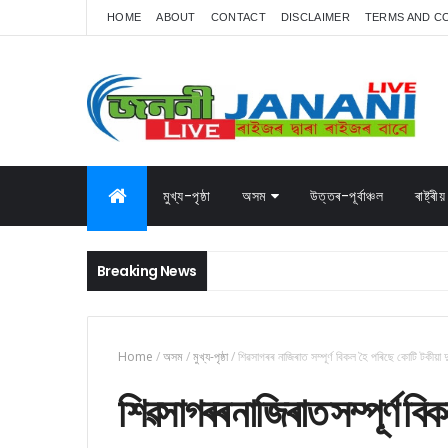
HOME
ABOUT
CONTACT
DISCLAIMER
TERMS AND C
মুখ্য-পৃষ্ঠা
অসম
উত্তৰ-পূৰ্বাঞ্চল
ৰাষ্ট্ৰীয়
Breaking News
Home
/
অসম
/
মুখ্য-পৃষ্ঠা
/
শিৱসাগৰৰ নাজিৰাত সম্পূৰ্ণ বিকল হৈ পৰিছে কোটি টকীয়া দু
শিৱসাগৰৰ নাজিৰাত সম্পূৰ্ণ বি