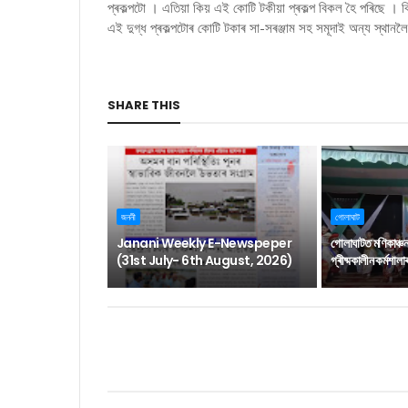
প্ৰকল্পটো । এতিয়া কিয় এই কোটি টকীয়া প্ৰকল্প বিকল হৈ পৰিছে । 
এই দুগ্ধ প্ৰকল্পটোৰ কোটি টকাৰ সা-সৰঞ্জাম সহ সমূদাই অন্য স্থানল
SHARE THIS
জননী
গোলাঘাট
Janani Weekly E-Newspeper
গোলাঘাটত মণিকাঞ্চ
(31st July- 6th August, 2026)
গ্ৰীষ্মকালীন কৰ্মশাল