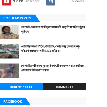
2.02K
Subscribes
Followers
POPULAR POSTS
গোলাঘাট দেৱৰাজ ৰয় মহাবিদ্যালয়ৰ সহকাৰী অধ্যাপিকা অনিমা কুটুমৰ
কৃতিত্ব
গুৱাহাটীৰ অৱস্থা হ'বগৈ গোলাঘাটৰ, এজাক বৰষুণতে সাগৰ সদৃশ
পৰিৱেশ। অথলে যাব নেকি ১০০ কোটি টকা,
গোলাঘাটত অচিনাক্ত মৃতদেহ উদ্ধাৰ, চিনাক্তকৰণৰ বাবে ৰখা হৈছে
গোলাঘাটৰ চিভিল হস্পিতালত
RECENT POSTS
COMMENTS
FACEBOOK