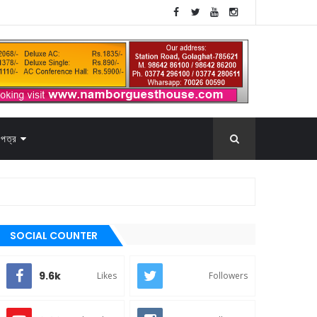
পত্র
SOCIAL COUNTER
9.6k
Likes
Followers