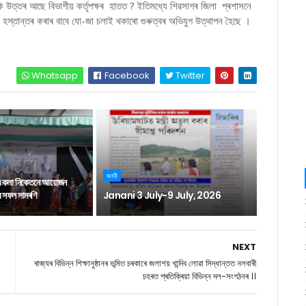
কি উত্তৰ আছে বিভাগীয় কৰ্তৃপক্ষৰ হাতত ? ইতিমধ্যে শিৱসাগৰ জিলা প্ৰশাসনে
ৈ হস্তান্তৰ কৰাৰ বাবে যো-জা চলাই থকাৰো গুৰুত্বৰ অভিযুগ উত্থাপন হৈছে ।
Whatsapp
Facebook
Twitter
জননী
ন কলা নিকেতনে আয়োজন
াৰ সফল সামৰণি
Janani 3 July-9 July, 2026
NEXT
ৰাজ্যৰ বিভিন্ন শিক্ষানুষ্ঠানৰ ভূমিত চৰকাৰে জলাশয় খান্দিব লোৱা সিদ্ধান্তত নলবাৰী
চহৰত প্ৰতিক্ৰিয়া বিভিন্ন দল-সংগঠনৰ ।।