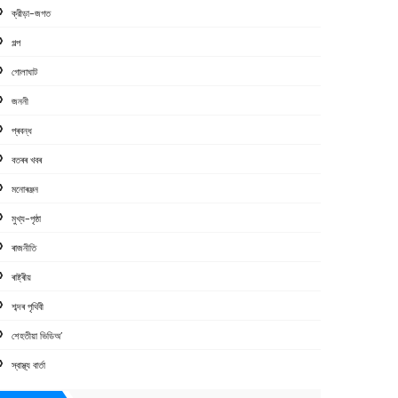
ক্রীড়া-জগত
গল্প
গোলাঘাট
জননী
প্ৰবন্ধ
বতৰৰ খবৰ
মনোৰঞ্জন
মুখ্য-পৃষ্ঠা
ৰাজনীতি
ৰাষ্ট্ৰীয়
শব্দৰ পৃথিবী
শেহতীয়া ভিডিঅ’
স্বাস্থ্য বাৰ্তা