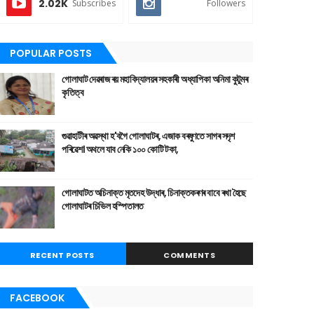
2.02K
Subscribes
Followers
POPULAR POSTS
গোলাঘাট দেৱৰাজ ৰয় মহাবিদ্যালয়ৰ সহকাৰী অধ্যাপিকা অনিমা কুটুমৰ
কৃতিত্ব
গুৱাহাটীৰ অৱস্থা হ'বগৈ গোলাঘাটৰ, এজাক বৰষুণতে সাগৰ সদৃশ
পৰিৱেশ। অথলে যাব নেকি ১০০ কোটি টকা,
গোলাঘাটত অচিনাক্ত মৃতদেহ উদ্ধাৰ, চিনাক্তকৰণৰ বাবে ৰখা হৈছে
গোলাঘাটৰ চিভিল হস্পিতালত
RECENT POSTS
COMMENTS
FACEBOOK