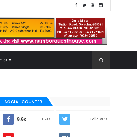
পত্র
SOCIAL COUNTER
9.6k
Likes
Followers