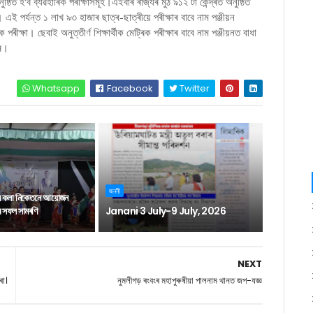
ষ্ঠিত হ'ব ব্যৱহাৰিক পৰীক্ষাসমূহ।এইবাৰ ৰাজ্যৰ মুঠ ৯১২ টা কেন্দ্ৰত অনুষ্ঠিত
ষা। এই পৰ্যন্ত ১ লাখ ৯৩ হাজাৰ ছাত্ৰ-ছাত্ৰীয়ে পৰীক্ষাৰ বাবে নাম পঞ্জীয়ন
পৰীক্ষা। ছেবাই অনুত্তীৰ্ণ শিক্ষাৰ্থীক মেট্ৰিক পৰীক্ষাৰ বাবে নাম পঞ্জীয়নত বাধা
বৰ।
Whatsapp
Facebook
Twitter
জননী
ন কলা নিকেতনে আয়োজন
াৰ সফল সামৰণি
Janani 3 July-9 July, 2026
NEXT
ৰা।
নুমলীগড় ৰংবংৰ মহাপুৰুষীয়া পালনাম থানত জপ-যজ্ঞ