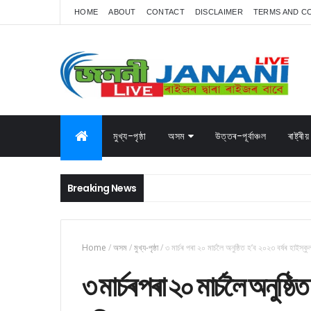
HOME
ABOUT
CONTACT
DISCLAIMER
TERMS AND C
মুখ্য-পৃষ্ঠা
অসম
উত্তৰ-পূৰ্বাঞ্চল
ৰাষ্ট্ৰীয়
Breaking News
Home
/
অসম
/
মুখ্য-পৃষ্ঠা
/
৩ মাৰ্চৰ পৰা ২০ মাৰ্চলৈ অনুষ্ঠিত হ’ব ২০২৩ বৰ্ষৰ হাইস্কুল
৩ মাৰ্চৰ পৰা ২০ মাৰ্চলৈ অনুষ্ঠি