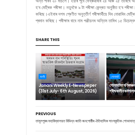
অন্ত পৰিব ২০ মাৰ্চলৈ। ইয়াৰ পূৰ্বে ফেব্ৰুৱাৰীৰ ২৪ আৰু ২৫ তাৰিখে অনু
হ'ব মেট্ৰিক পৰীক্ষা। নতুনকৈ ৯ টা পৰীক্ষা কেন্দ্ৰত অনুষ্ঠিত হ'ব পৰীক্
কৰিছে।এইবাৰ দশম শ্ৰেণীত অনুত্তীৰ্ণ পৰীক্ষাৰ্থীয়ে দিব নোৱাৰিব মেট্ৰিক 
প্ৰদান কৰিছে। পৰীক্ষাৰ বাবে নাম পঞ্জীয়নৰ অন্তিম তাৰিখ ১৫ ডিচেম্
SHARE THIS
জননী
গোলাঘাট
Janani Weekly E-Newspeper
গোলাঘাটত মণিকাঞ্চ
(31st July- 6th August, 2026)
গ্ৰীষ্মকালীন কৰ্মশাল
PREVIOUS
তামুলপুৰৰ মহাবিদ্যালয়ত বিভিন্ন জাতি জনগোষ্ঠীৰ ঐতিহাসিক সাংস্কৃতিক শোভাযাত্