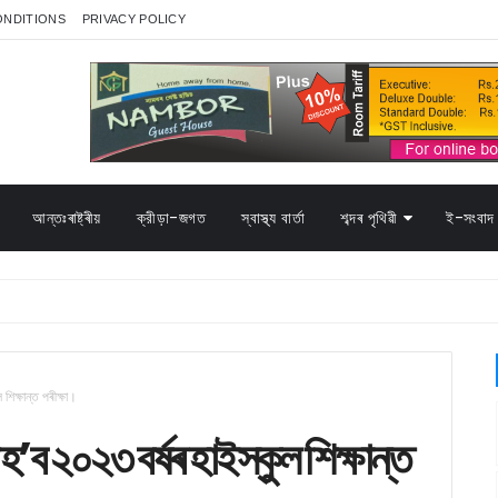
ONDITIONS
PRIVACY POLICY
আন্তঃৰাষ্ট্ৰীয়
ক্রীড়া-জগত
স্বাস্থ্য বাৰ্তা
শব্দৰ পৃথিৱী
ই-সংবাদ 
 শিক্ষান্ত পৰীক্ষা।
ত হ’ব ২০২৩ বৰ্ষৰ হাইস্কুল শিক্ষান্ত