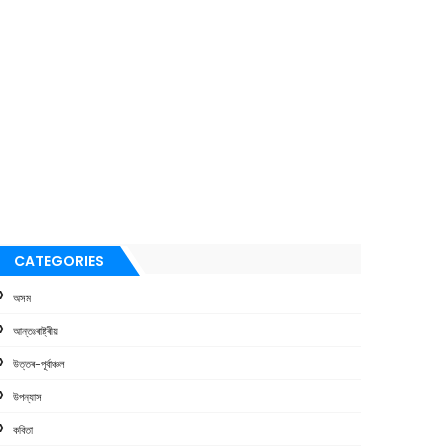
CATEGORIES
অসম
আন্তঃৰাষ্ট্ৰীয়
উত্তৰ-পূৰ্বাঞ্চল
উপন্যাস
কবিতা