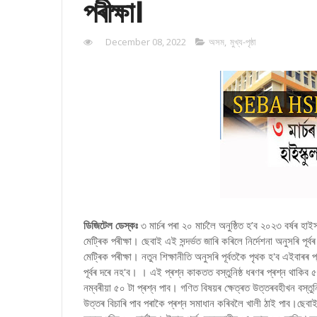
পৰীক্ষা।
December 08, 2022
অসম
,
মুখ্য-পৃষ্ঠা
ডিজিটেল ডেস্কঃ
৩ মাৰ্চৰ পৰা ২০ মাৰ্চলৈ অনুষ্ঠিত হ’ব ২০২৩ বৰ্ষৰ হাই
মেট্ৰিক পৰীক্ষা। ছেবাই এই সন্দৰ্ভত জাৰি কৰিলে নিৰ্দেশনা অনুসৰি পূৰ
মেট্ৰিক পৰীক্ষা। নতুন শিক্ষানীতি অনুসৰি পূৰ্বতকৈ পৃথক হ'ব এইবাৰৰ
পূৰ্বৰ দৰে নহ'ব। । এই প্ৰশ্ন কাকতত বস্তুনিষ্ঠ ধৰণৰ প্ৰশ্ন থাকিব
নম্বৰীয়া ৫০ টা প্ৰশ্ন পাব। গণিত বিষয়ৰ ক্ষেত্ৰত উত্তৰবহীখন বস্তুনিষ
উত্তৰ বিচাৰি পাব পৰাকৈ প্ৰশ্ন সমাধান কৰিবলৈ খালী ঠাই পাব।ছেবাই জ