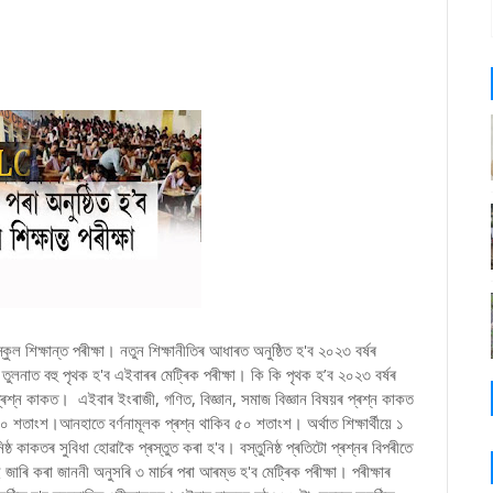
স্কুল শিক্ষান্ত পৰীক্ষা। নতুন শিক্ষানীতিৰ আধাৰত অনুষ্ঠিত হ'ব ২০২৩ বৰ্ষৰ
্বৰ তুলনাত বহু পৃথক হ'ব এইবাৰৰ মেট্ৰিক পৰীক্ষা। কি কি পৃথক হ’ব ২০২৩ বৰ্ষৰ
 প্ৰশ্ন কাকত। এইবাৰ ইংৰাজী, গণিত, বিজ্ঞান, সমাজ বিজ্ঞান বিষয়ৰ প্ৰশ্ন কাকত
 ৫০ শতাংশ।আনহাতে বৰ্ণনামূলক প্ৰশ্ন থাকিব ৫০ শতাংশ। অৰ্থাত শিক্ষাৰ্থীয়ে ১
্ঠ কাকতৰ সুবিধা হোৱাকৈ প্ৰস্তুত কৰা হ'ব। বস্তুনিষ্ঠ প্ৰতিটো প্ৰশ্নৰ বিপৰীতে
াৰি কৰা জাননী অনুসৰি ৩ মাৰ্চৰ পৰা আৰম্ভ হ'ব মেট্ৰিক পৰীক্ষা। পৰীক্ষাৰ