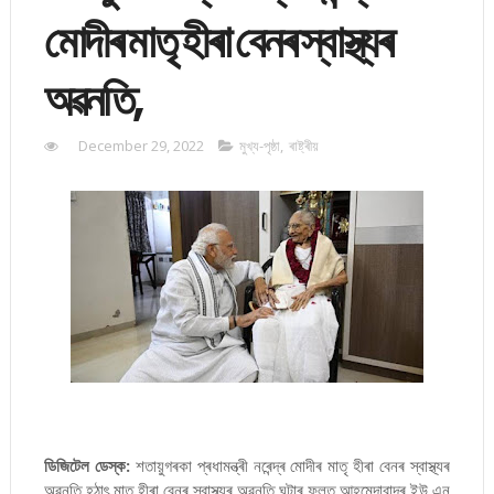
মোদীৰ মাতৃ হীৰা বেনৰ স্বাস্থ্যৰ
অৱনতি,
December 29, 2022
মুখ্য-পৃষ্ঠা
,
ৰাষ্ট্ৰীয়
ডিজিটেল ডেস্ক:
শতায়ুগৰকা প্ৰধামন্ত্ৰী নৰেন্দ্ৰ মোদীৰ মাতৃ হীৰা বেনৰ স্বাস্থ্যৰ
অৱনতি,হঠাৎ মাতৃ হীৰা বেনৰ স্বাস্থ্যৰ অৱনতি ঘটাৰ ফলত আহমেদাবাদৰ ইউ এন