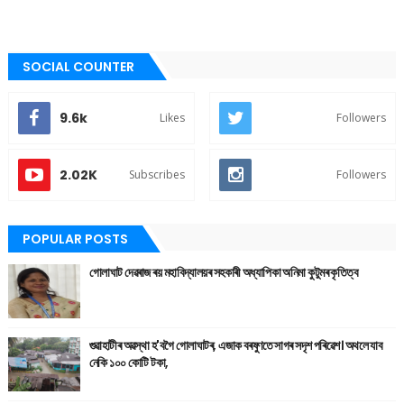
SOCIAL COUNTER
9.6k
Likes
Followers
2.02K
Subscribes
Followers
POPULAR POSTS
গোলাঘাট দেৱৰাজ ৰয় মহাবিদ্যালয়ৰ সহকাৰী অধ্যাপিকা অনিমা কুটুমৰ কৃতিত্ব
গুৱাহাটীৰ অৱস্থা হ'বগৈ গোলাঘাটৰ, এজাক বৰষুণতে সাগৰ সদৃশ পৰিৱেশ। অথলে যাব
নেকি ১০০ কোটি টকা,