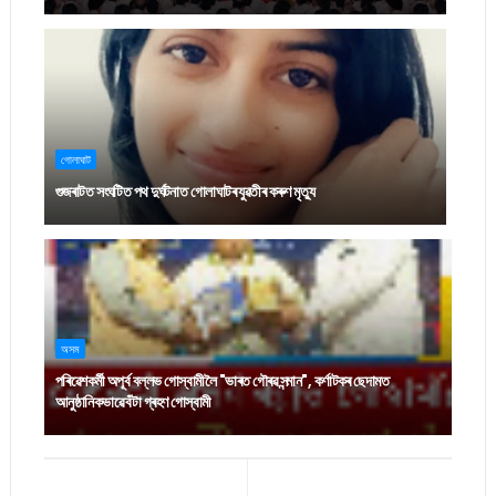
গোলাঘাট
গুজৰাটত সংঘটিত পথ দুৰ্ঘটনাত গোলাঘাটৰ যুৱতীৰ কৰুণ মৃত্যু
অসম
পৰিৱেশকৰ্মী অপূৰ্ব বল্লভ গোস্বামীলৈ "ভাৰত গৌৰৱ সন্মান", কৰ্ণাটকৰ ছেদামত
আনুষ্ঠানিকভাৱে বঁটা গ্ৰহণ গোস্বামী