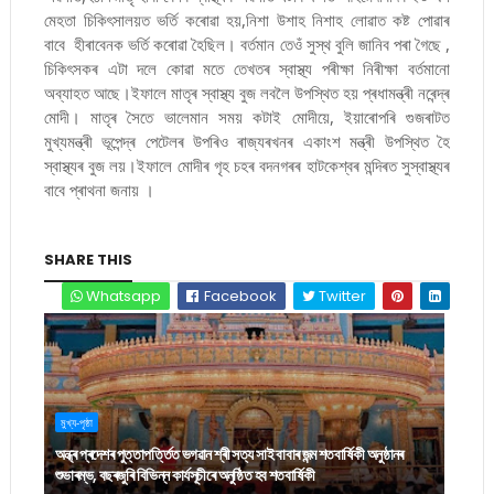
মেহতা চিকিৎসালয়ত ভৰ্তি কৰোৱা হয়,নিশা উশাহ নিশাহ লোৱাত কষ্ট পোৱাৰ
বাবে হীৰাবেনক ভৰ্তি কৰোৱা হৈছিল। বৰ্তমান তেওঁ সুস্থ বুলি জানিব পৰা গৈছে ,
চিকিৎসকৰ এটা দলে কোৱা মতে তেখতৰ স্বাস্থ্য পৰীক্ষা নিৰীক্ষা বৰ্তমানো
অব্যাহত আছে।ইফালে মাতৃৰ স্বাস্থ্য বুজ লবলৈ উপস্থিত হয় প্ৰধামন্ত্ৰী নৰেন্দ্ৰ
মোদী। মাতৃৰ সৈতে ভালেমান সময় কটাই মোদীয়ে, ইয়াৰোপৰি গুজৰাটত
মুখ্যমন্ত্ৰী ভূপেন্দ্ৰ পেটেলৰ উপৰিও ৰাজ্যৰখনৰ একাংশ মন্ত্ৰী উপস্থিত হৈ
স্বাস্থ্যৰ বুজ লয়।ইফালে মোদীৰ গৃহ চহৰ বদনগৰৰ হাটকেশ্বৰ মন্দিৰত সুস্বাস্থ্যৰ
বাবে প্ৰাথনা জনায় ।
SHARE THIS
Whatsapp
Facebook
Twitter
মুখ্য-পৃষ্ঠা
অন্ধ্ৰ প্ৰদেশৰ পুত্তাপৰ্ত্তিত ভগৱান শ্ৰী সত্য সাই বাবাৰ জন্ম শতবাৰ্ষিকী অনুষ্ঠানৰ
শুভাৰম্ভ, বছৰজুৰি বিভিন্ন কাৰ্যসূচীৰে অনুষ্ঠিত হব শতবাৰ্ষিকী