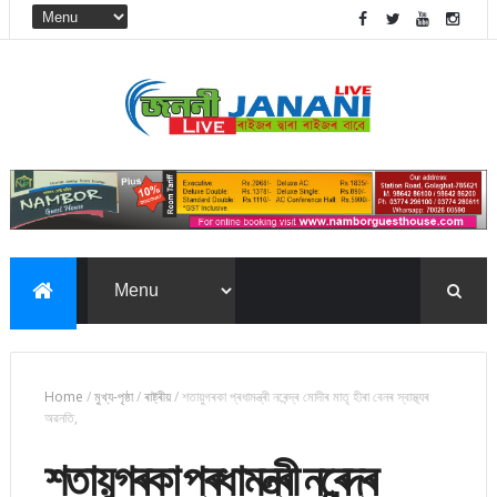
Home
/
মুখ্য-পৃষ্ঠা
/
ৰাষ্ট্ৰীয়
/
শতায়ুগৰকা প্ৰধামন্ত্ৰী নৰেন্দ্ৰ মোদীৰ মাতৃ হীৰা বেনৰ স্বাস্থ্যৰ
অৱনতি,
শতায়ুগৰকা প্ৰধামন্ত্ৰী নৰেন্দ্ৰ