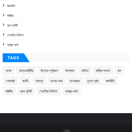
ৰাজনীতি
ৰাষ্ট্ৰীয়
শব্দৰ পৃথিবী
শেহতীয়া ভিডিঅ’
স্বাস্থ্য বাৰ্তা
TAGS
অসম
আন্তঃৰাষ্ট্ৰীয়
উত্তৰ-পূৰ্বাঞ্চল
উপন্যাস
কবিতা
ক্রীড়া-জগত
গল্প
গোলাঘাট
জননী
প্ৰবন্ধ
বতৰৰ খবৰ
মনোৰঞ্জন
মুখ্য-পৃষ্ঠা
ৰাজনীতি
ৰাষ্ট্ৰীয়
শব্দৰ পৃথিবী
শেহতীয়া ভিডিঅ’
স্বাস্থ্য বাৰ্তা