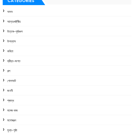
CATEGORIES
অসম
আন্তঃৰাষ্ট্ৰীয়
উত্তৰ-পূৰ্বাঞ্চল
উপন্যাস
কবিতা
ক্রীড়া-জগত
গল্প
গোলাঘাট
জননী
প্ৰবন্ধ
বতৰৰ খবৰ
মনোৰঞ্জন
মুখ্য-পৃষ্ঠা