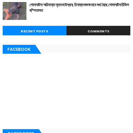
গোলাঘাটত অচিনাক্ত মৃতদেহ উদ্ধাৰ, চিনাক্তকৰণৰ বাবে ৰখা হৈছে গোলাঘাটৰ চিভিল
হস্পিতালত
RECENT POSTS
COMMENTS
FACEBOOK