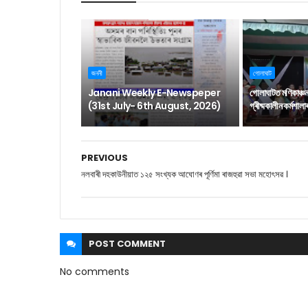
জননী
গোলাঘাট
Janani Weekly E-Newspeper
গোলাঘাটত মণিকাঞ্চ
(31st July- 6th August, 2026)
গ্ৰীষ্মকালীন কৰ্মশাল
PREVIOUS
নলবাৰী দহকাউনীয়াত ১২৫ সংখ্যক আঘোণৰ পূৰ্ণিমা ৰাজহুৱা সভা মহোৎসৱ ।
POST
COMMENT
No comments