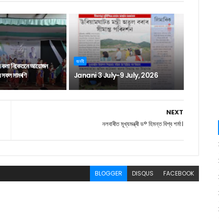
জননী
ন কলা নিকেতনে আয়োজন
াৰ সফল সামৰণি
Janani 3 July-9 July, 2026
NEXT
নলবাৰীত মূখ্যমন্ত্ৰী ড° হিমন্ত বিশ্ব শৰ্মা।
BLOGGER
DISQUS
FACEBOOK