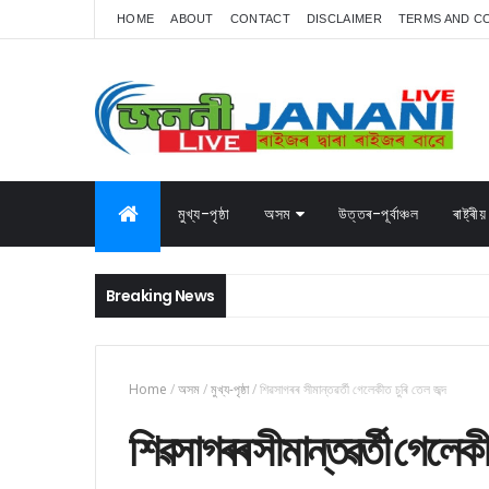
HOME
ABOUT
CONTACT
DISCLAIMER
TERMS AND C
মুখ্য-পৃষ্ঠা
অসম
উত্তৰ-পূৰ্বাঞ্চল
ৰাষ্ট্ৰীয়
Breaking News
Home
/
অসম
/
মুখ্য-পৃষ্ঠা
/
শিৱসাগৰৰ সীমান্তৱৰ্তী গেলেকীত চুৰি তেল জব্দ
শিৱসাগৰৰ সীমান্তৱৰ্তী গেলেকীত