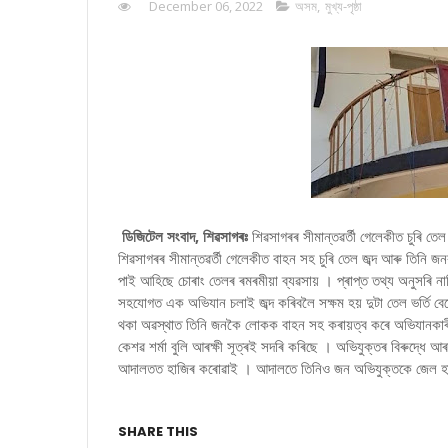
December 06, 2022
অসম
,
মুখ্য-পৃষ্ঠা
ডিজিটেল সংবাদ, শিৱসাগৰঃ
শিৱসাগৰৰ সীমান্তৱৰ্তী গেলেকীত চুৰি তে
শিৱসাগৰৰ সীমান্তৱৰ্তী গেলেকীত বাহন সহ চুৰি তেল জব্দ আৰু তিনি জন
পাই আহিছে চোৰাং তেলৰ ৰমৰমীয়া ব্যৱসায় । প্ৰাপ্ত তথ্য অনুসৰি নাজিৰ
সহযোগত এক অভিযান চলাই জব্দ কৰিবলৈ সক্ষম হয় দুটা তেল ভৰ্ত
থকা অৱস্থাত তিনি জনকৈ লোকক বাহন সহ কৰায়ত্ব কৰে অভিযানকাৰী 
কেশৱ শৰ্মা বুলি আৰক্ষী সূত্ৰই সদৰি কৰিছে । অভিযুক্তৰ বিৰুদ্ধে আ
আদালতত হাজিৰ কৰোৱাই । আদালতে তিনিও জন অভিযুক্তকে জেল হ
SHARE THIS