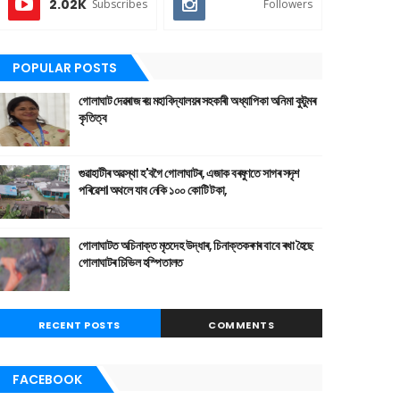
2.02K
Subscribes
Followers
POPULAR POSTS
গোলাঘাট দেৱৰাজ ৰয় মহাবিদ্যালয়ৰ সহকাৰী অধ্যাপিকা অনিমা কুটুমৰ
কৃতিত্ব
গুৱাহাটীৰ অৱস্থা হ'বগৈ গোলাঘাটৰ, এজাক বৰষুণতে সাগৰ সদৃশ
পৰিৱেশ। অথলে যাব নেকি ১০০ কোটি টকা,
গোলাঘাটত অচিনাক্ত মৃতদেহ উদ্ধাৰ, চিনাক্তকৰণৰ বাবে ৰখা হৈছে
গোলাঘাটৰ চিভিল হস্পিতালত
RECENT POSTS
COMMENTS
FACEBOOK