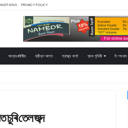
ONDITIONS
PRIVACY POLICY
আন্তঃৰাষ্ট্ৰীয়
ক্রীড়া-জগত
স্বাস্থ্য বাৰ্তা
শব্দৰ পৃথিৱী
ই-সংবাদ 
 চুৰি তেল জব্দ