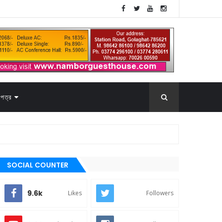
পত্র
SOCIAL COUNTER
9.6k
Likes
Followers