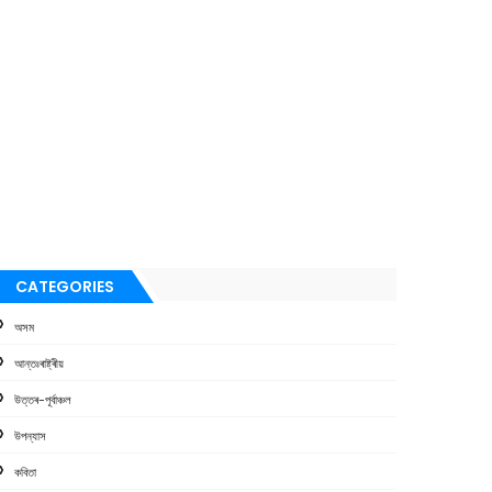
CATEGORIES
অসম
আন্তঃৰাষ্ট্ৰীয়
উত্তৰ-পূৰ্বাঞ্চল
উপন্যাস
কবিতা