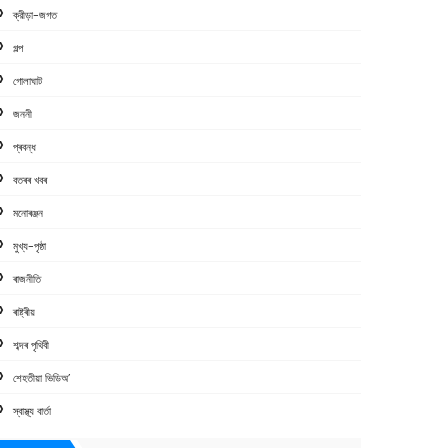
ক্রীড়া-জগত
গল্প
গোলাঘাট
জননী
প্ৰবন্ধ
বতৰৰ খবৰ
মনোৰঞ্জন
মুখ্য-পৃষ্ঠা
ৰাজনীতি
ৰাষ্ট্ৰীয়
শব্দৰ পৃথিবী
শেহতীয়া ভিডিঅ’
স্বাস্থ্য বাৰ্তা