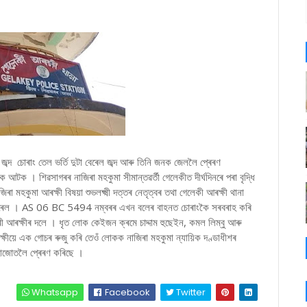
ল জব্দ চোৰাং তেল ভৰ্তি দুটা বেৰেল জব্দ আৰু তিনি জনক জেললৈ প্ৰেৰণ
ক আটক । শিৱসাগৰৰ নাজিৰা মহকুমা সীমান্তৱৰ্তী গেলেকীত দীৰ্ঘদিনৰে পৰা বৃদ্ধি
া মহকুমা আৰক্ষী বিষয়া শুভলক্ষ্মী দত্তৰ নেতৃত্বৰ তথা গেলেকী আৰক্ষী থানা
ি বেৰেল । AS 06 BC 5494 নম্বৰৰ এখন বলেৰ বাহনত চোৰাংকৈ সৰবৰাহ কৰি
আৰক্ষীৰ দলে । ধৃত লোক কেইজন ক্ৰমে চাদ্দাম হুছেইন, কমল লিম্বু আৰু
ৰক্ষীয়ে এক গোচৰ ৰুজু কৰি তেওঁ লোকক নাজিৰা মহকুমা ন্যায়িক দণ্ডাধীশৰ
াজোতলৈ প্ৰেৰণ কৰিছে ।
Whatsapp
Facebook
Twitter