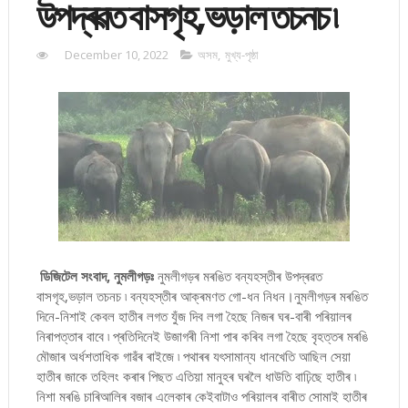
উপদ্ৰৱত বাসগৃহ,ভড়াল তচনচ ৷
December 10, 2022
অসম
,
মুখ্য-পৃষ্ঠা
ডিজিটেল সংবাদ, নুমলীগড়ঃ
নুমলীগড়ৰ মৰঙিত বন্যহস্তীৰ উপদ্ৰৱত
বাসগৃহ,ভড়াল তচনচ ৷ বন্যহস্তীৰ আক্ৰমণত গো-ধন নিধন।নুমলীগড়ৰ মৰঙিত
দিনে-নিশাই কেবল হাতীৰ লগত যুঁজ দিব লগা হৈছে নিজৰ ঘৰ-বাৰী পৰিয়ালৰ
নিৰাপত্তাৰ বাবে ৷ প্ৰতিদিনেই উজাগৰী নিশা পাৰ কৰিব লগা হৈছে বৃহত্তৰ মৰঙি
মৌজাৰ অৰ্ধশতাধিক গাৱঁৰ ৰাইজে ৷ পথাৰৰ যৎসামান্য ধানখেতি আছিল সেয়া
হাতীৰ জাকে তহিলং কৰাৰ পিছত এতিয়া মানুহৰ ঘৰলৈ ধাউতি বাঢ়িছে হাতীৰ ৷
নিশা মৰঙি চাৰিআলিৰ বজাৰ এলেকাৰ কেইবাটাও পৰিয়ালৰ বাৰীত সোমাই হাতীৰ