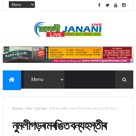
Home
/
অসম
/
মুখ্য-পৃষ্ঠা
/
নুমলীগড়ৰ মৰঙিত বন্যহস্তীৰ উপদ্ৰৱত বাসগৃহ,ভড়াল তচনচ ৷
নুমলীগড়ৰ মৰঙিত বন্যহস্তীৰ