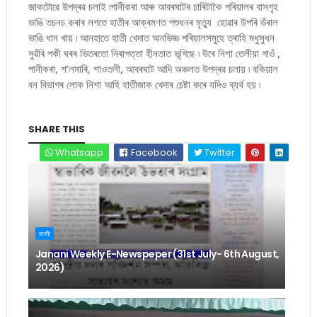
জাকটোৱে উপদ্ৰৱ চলাই ৷পানীকৰা আৰু আবৰঘাটৰ চাৰিটাকৈ পৰিয়ালৰ বাসগৃহ
ভাঙি তচনচ কৰাৰ লগতে হাতীৰ আক্ৰমণত পশুধনৰ মৃত্যু হোৱাৰ উপৰি ভঁৰাল
ভাঙি ধান খায় ৷ আনহাতে হাতী খেদাত অনভিজ্ঞ পৰিয়ালসমুহে ত্ৰাহি মধুসুধন
সুৱঁৰি পকী ঘৰৰ ভিতৰতো নিৰাপত্তা হীনতাত ভূগিছে ৷ উৰে নিশা তেলীয়া গাওঁ ,
পানীকৰা, শ’লমাৰি, শাওতলী, আবৰঘাট আদি অঞ্চলত উপদ্ৰৱ চলায় ৷ বকিয়াল
বন বিভাগৰ লোক নিশা আহি হাতীজাক খেদাৰ চেষ্টা কৰে যদিও ব্যৰ্থ হয় ৷
SHARE THIS
Whatsapp
Facebook
Twitter
জননী
Janani Weekly E-Newspeper (31st July- 6th August,
2026)