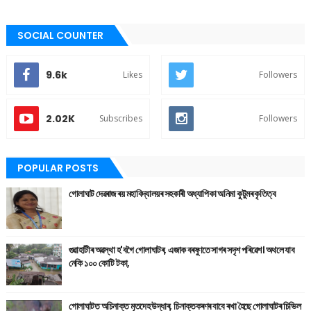
SOCIAL COUNTER
9.6k
Likes
Followers
2.02K
Subscribes
Followers
POPULAR POSTS
গোলাঘাট দেৱৰাজ ৰয় মহাবিদ্যালয়ৰ সহকাৰী অধ্যাপিকা অনিমা কুটুমৰ কৃতিত্ব
গুৱাহাটীৰ অৱস্থা হ'বগৈ গোলাঘাটৰ, এজাক বৰষুণতে সাগৰ সদৃশ পৰিৱেশ। অথলে যাব
নেকি ১০০ কোটি টকা,
গোলাঘাটত অচিনাক্ত মৃতদেহ উদ্ধাৰ, চিনাক্তকৰণৰ বাবে ৰখা হৈছে গোলাঘাটৰ চিভিল