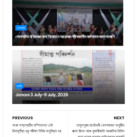
গোলাঘাট
গোলাঘাটত মণিকাঞ্চন কলা নিকেতনে আয়োজন গ্ৰীষ্মকালীন কৰ্মশালাৰ সফল সামৰণি
জননী
Janani 3 July-9 July, 2026
PREVIOUS
NEXT
পংকা সপ্তশ্বহীদ হস্পিতালত এটা
তামুলপুৰৰ বাথৌগুৰী খেলপথাৰত অনুষ্ঠিত
বিনামূলীয়া চকু পৰীক্ষা শিবিৰ অনুস্থিত হয়
বাক্সা জিলা আৰু কুমাৰীকাটা আঞ্চলিক নিখিল
বড়ো ছাত্ৰ সন্থাৰ অধিবেশনৰ সামৰণি