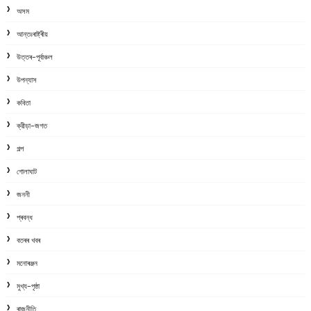
অসম
আন্তঃৰাষ্ট্ৰীয়
উত্তৰ-পূৰ্বাঞ্চল
উপন্যাস
কবিতা
ক্রীড়া-জগত
গল্প
গোলাঘাট
জননী
প্ৰবন্ধ
বতৰৰ খবৰ
মনোৰঞ্জন
মুখ্য-পৃষ্ঠা
ৰাজনীতি