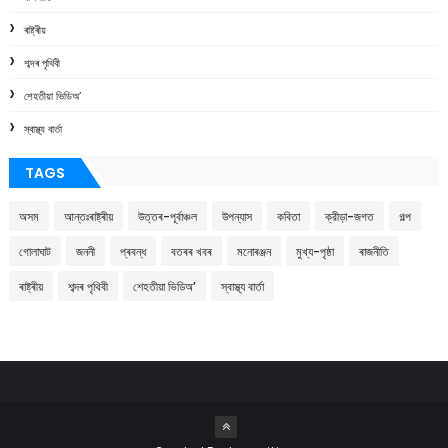
ৰাষ্ট্ৰীয়
শব্দৰ পৃথিবী
শেহতীয়া ভিডিঅ’
স্বাস্থ্য বাৰ্তা
TAGS
অসম
আন্তঃৰাষ্ট্ৰীয়
উত্তৰ-পূৰ্বাঞ্চল
উপন্যাস
কবিতা
ক্রীড়া-জগত
গল্প
গোলাঘাট
জননী
প্ৰবন্ধ
বতৰৰ খবৰ
মনোৰঞ্জন
মুখ্য-পৃষ্ঠা
ৰাজনীতি
ৰাষ্ট্ৰীয়
শব্দৰ পৃথিবী
শেহতীয়া ভিডিঅ’
স্বাস্থ্য বাৰ্তা