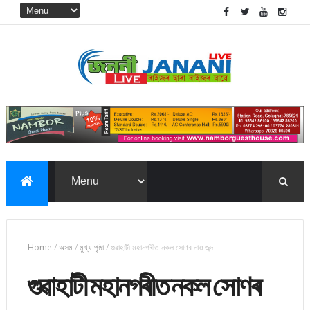
Home
/
অসম
/
মুখ্য-পৃষ্ঠা
/
গুৱাহাটী মহানগৰীত নকল সোণৰ নাও জব্দ
গুৱাহাটী মহানগৰীত নকল সোণৰ