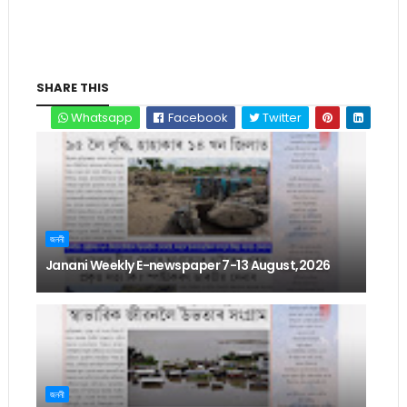
SHARE THIS
Whatsapp
Facebook
Twitter
জননী
Janani Weekly E-newspaper 7-13 August,2026
জননী