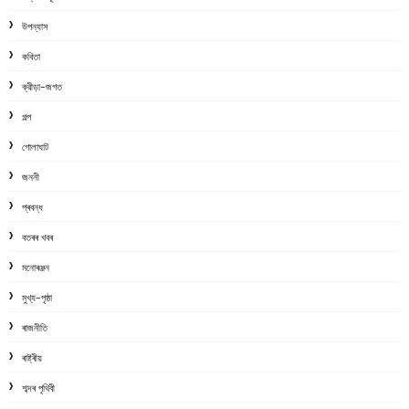
উপন্যাস
কবিতা
ক্রীড়া-জগত
গল্প
গোলাঘাট
জননী
প্ৰবন্ধ
বতৰৰ খবৰ
মনোৰঞ্জন
মুখ্য-পৃষ্ঠা
ৰাজনীতি
ৰাষ্ট্ৰীয়
শব্দৰ পৃথিবী