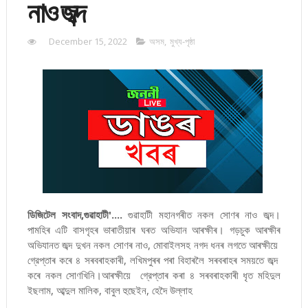
নাও জব্দ
December 15, 2022
অসম
,
মুখ্য-পৃষ্ঠা
ডিজিটেল সংবাদ,গুৱাহাটী'....
গুৱাহাটী মহানগৰীত নকল সোণৰ নাও জব্দ।
পামহিৰ এটি বাসগৃহৰ ভাৰাতীয়াৰ ঘৰত অভিযান আৰক্ষীৰ। গড়চুক আৰক্ষীৰ
অভিযানত জব্দ দুখন নকল সোণৰ নাও, মোবাইলসহ নগদ ধনৰ লগতে আৰক্ষীয়ে
গ্রেপ্তাৰ কৰে ৪ সৰবৰাহকাৰী, লখিমপুৰৰ পৰা বিহাৰলৈ সৰবৰাহৰ সময়তে জব্দ
কৰে নকল সোণখিনি।আৰক্ষীয়ে গ্রেপ্তাৰ কৰা ৪ সৰবৰাহকাৰী ধৃত মহিদুল
ইছলাম, আব্দুল মালিক, বাবুল হুছেইন, হেদৈ উল্লাহ