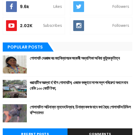
9.6k
Likes
Followers
2.02K
Subscribes
Followers
POPULAR POSTS
গোলাঘাট দেৱৰাজ ৰয় মহাবিদ্যালয়ৰ সহকাৰী অধ্যাপিকা অনিমা কুটুমৰ কৃতিত্ব
গুৱাহাটীৰ অৱস্থা হ'বগৈ গোলাঘাটৰ, এজাক বৰষুণতে সাগৰ সদৃশ পৰিৱেশ। অথলে যাব
নেকি ১০০ কোটি টকা,
গোলাঘাটত অচিনাক্ত মৃতদেহ উদ্ধাৰ, চিনাক্তকৰণৰ বাবে ৰখা হৈছে গোলাঘাটৰ চিভিল
হস্পিতালত
RECENT POSTS
COMMENTS