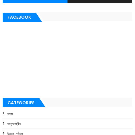
FACEBOOK
CATEGORIES
অসম
আন্তঃৰাষ্ট্ৰীয়
উত্তৰ-পূৰ্বাঞ্চল