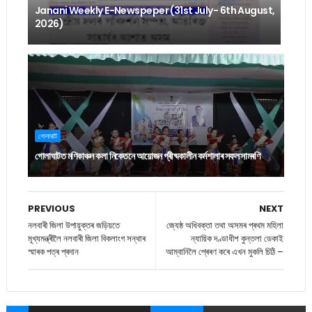
Janani Weekly E-Newspeper (31st July- 6th August,
2026)
গোলাঘাট
গোলাঘাটত মণিকাঞ্চন কলা নিকেতনে আয়োজন গ্ৰীষ্মকালীন কৰ্মশালাৰ সফল সামৰণি
PREVIOUS
NEXT
নলব‍াৰী জিলা উপায়ুক্তৰ জড়িয়তে
জ্যেষ্ঠ অধিবক্তা তথা অসমৰ প্ৰথম মহিলা
মূখ্যমন্ত্ৰীলৈ নলবাৰী জিলা বিকলাংগ সন্থাৰ
ন্যায়িক দণ্ডাধীশ কুন্তলা ডেকাই
স্মাৰক পত্ৰ প্ৰদান
আম্বানিলৈ প্ৰেৰণ কৰে এখন মুকলি চিঠি –