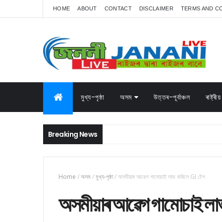
HOME
ABOUT
CONTACT
DISCLAIMER
TERMS AND C
মুখ্য-পৃষ্ঠা
অসম
উত্তৰ-পূৰ্বাঞ্চল
ৰাষ্ট্ৰীয়
Breaking News
Home
/
অসম
/
মুখ্য-পৃষ্ঠা
/
অসমীয়াৰ আৱেগ গামোচাই লাভ কৰিলে GI টেগ
অসমীয়াৰ আৱেগ গামোচাই লাভ