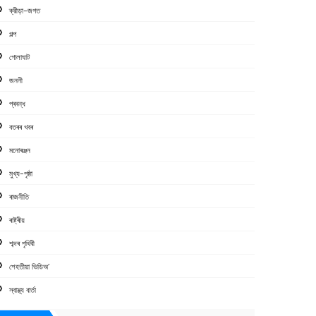
ক্রীড়া-জগত
গল্প
গোলাঘাট
জননী
প্ৰবন্ধ
বতৰৰ খবৰ
মনোৰঞ্জন
মুখ্য-পৃষ্ঠা
ৰাজনীতি
ৰাষ্ট্ৰীয়
শব্দৰ পৃথিবী
শেহতীয়া ভিডিঅ’
স্বাস্থ্য বাৰ্তা