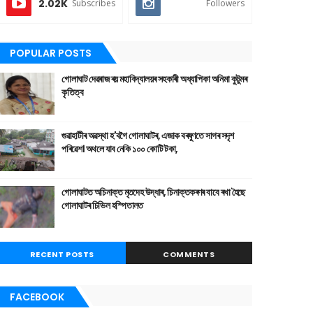
2.02K
Subscribes
Followers
POPULAR POSTS
গোলাঘাট দেৱৰাজ ৰয় মহাবিদ্যালয়ৰ সহকাৰী অধ্যাপিকা অনিমা কুটুমৰ
কৃতিত্ব
গুৱাহাটীৰ অৱস্থা হ'বগৈ গোলাঘাটৰ, এজাক বৰষুণতে সাগৰ সদৃশ
পৰিৱেশ। অথলে যাব নেকি ১০০ কোটি টকা,
গোলাঘাটত অচিনাক্ত মৃতদেহ উদ্ধাৰ, চিনাক্তকৰণৰ বাবে ৰখা হৈছে
গোলাঘাটৰ চিভিল হস্পিতালত
RECENT POSTS
COMMENTS
FACEBOOK