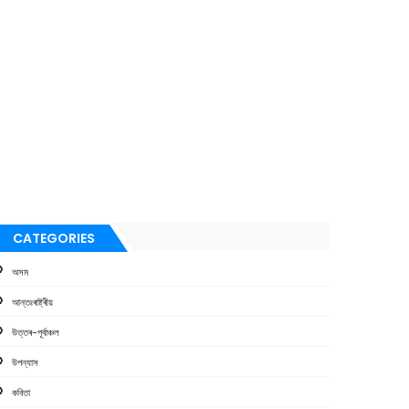
CATEGORIES
অসম
আন্তঃৰাষ্ট্ৰীয়
উত্তৰ-পূৰ্বাঞ্চল
উপন্যাস
কবিতা