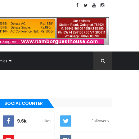
পত্র
SOCIAL COUNTER
9.6k
Likes
Followers