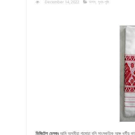
December 14, 2022
অসম
,
মুখ্য-পৃষ্ঠা
ডিজিটেল ডেস্কঃ
আমি অসমীয়া গামোচা বুলি সাংস্কৃতিক আৰু ধৰ্মীয় কা