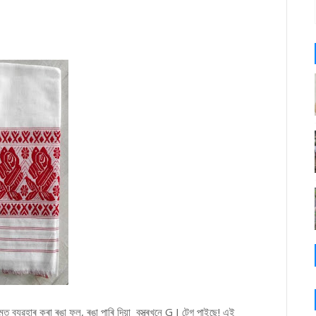
মত ব্যৱহাৰ কৰা ৰঙা ফুল, ৰঙা পাৰি দিয়া বস্ত্ৰখনে G I টেগ পাইছে! এই