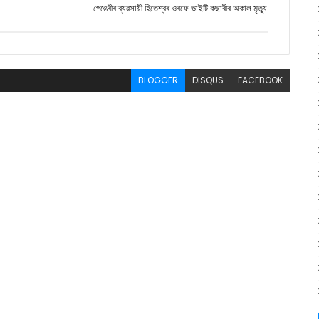
পেঙেৰীৰ ব্যৱসায়ী হিতেশ্বৰ ওৰফে ভাইটি কছাৰীৰ অকাল মৃত্যু
BLOGGER
DISQUS
FACEBOOK