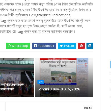
কলোৱেই ধন্যবাদৰ পাত্ৰ।এইয়া আমাৰ নতুন পৰিচয়।এখন ঠাইৰ ভৌগোলিক অবস্থিতি
ামগ্ৰীৰ গুণগত মানদণ্ড আন ঠাইত উৎপাদিত একে ধৰণৰ সামগ্ৰীতকৈ বিশেষ ভাৱে
ৰকাৰে এক নিৰ্দিষ্ট প্ৰক্ৰিয়াৰে Geographical Indications
দান কৰে যাতে কোনো অসাধু ব্যবসায়ীয়ে তেনে উৎপাদিত সামগ্ৰী নকল
মৰ সামগ্ৰী সমূহ হল মুগা চিল্ক,আছাম অৰ্থদক্স টি, কাৰ্বি আংলং আদা,
শেহতীয়াকৈ GI tag প্ৰদান কৰা হয় অসমৰ স্বাভিমান গামোচাক।
Whatsapp
Facebook
Twitter
জননী
ন কলা নিকেতনে আয়োজন
াৰ সফল সামৰণি
Janani 3 July-9 July, 2026
NEXT