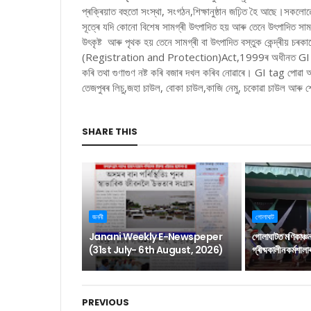
প্ৰক্ৰিয়াত বহুতো সংস্থা, সংগঠন,শিক্ষানুষ্ঠান জঢ়িত হৈ আছে।স
সূত্ৰে যদি কোনো বিশেষ সামগ্ৰী উৎপাদিত হয় আৰু তেনে উৎপাদিত স
উৎকৃষ্ট আৰু পৃথক হয় তেনে সামগ্ৰী বা উৎপাদিত বস্তুক কেন্দ্ৰীয় চ
(Registration and Protection)Act,1999ৰ অধীনত GI tag প্ৰ
কৰি তথা গুণাগুণ নষ্ট কৰি বজাৰ দখল কৰিব নোৱাৰে। GI tag পোৱা অস
তেজপুৰৰ লিচু,জহা চাউল, বোকা চাউল,কাজি নেমু, চকোৱা চাউল আৰু 
SHARE THIS
জননী
গোলাঘাট
Janani Weekly E-Newspeper
গোলাঘাটত মণিকাঞ্চ
(31st July- 6th August, 2026)
গ্ৰীষ্মকালীন কৰ্মশাল
PREVIOUS