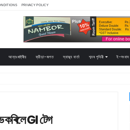
ONDITIONS
PRIVACY POLICY
আন্তঃৰাষ্ট্ৰীয়
ক্রীড়া-জগত
স্বাস্থ্য বাৰ্তা
শব্দৰ পৃথিৱী
ই-সংবাদ 
 কৰিলে GI টেগ