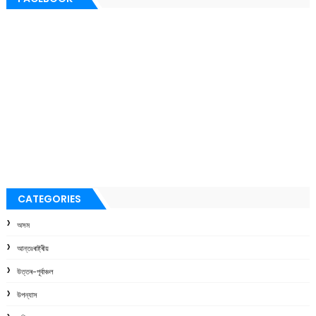
CATEGORIES
অসম
আন্তঃৰাষ্ট্ৰীয়
উত্তৰ-পূৰ্বাঞ্চল
উপন্যাস