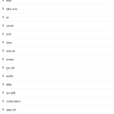
কবিতা
ক্রীড়া-জগত
গল্প
গোলাঘাট
জননী
প্ৰবন্ধ
বতৰৰ খবৰ
মনোৰঞ্জন
মুখ্য-পৃষ্ঠা
ৰাজনীতি
ৰাষ্ট্ৰীয়
শব্দৰ পৃথিবী
শেহতীয়া ভিডিঅ’
স্বাস্থ্য বাৰ্তা