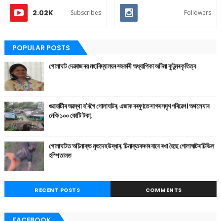
2.02K
Subscribes
Followers
POPULAR POSTS
গোলাঘাট দেৱৰাজ ৰয় মহাবিদ্যালয়ৰ সহকাৰী অধ্যাপিকা অনিমা কুটুমৰ কৃতিত্ব
গুৱাহাটীৰ অৱস্থা হ'বগৈ গোলাঘাটৰ, এজাক বৰষুণতে সাগৰ সদৃশ পৰিৱেশ। অথলে যাব
নেকি ১০০ কোটি টকা,
গোলাঘাটত অচিনাক্ত মৃতদেহ উদ্ধাৰ, চিনাক্তকৰণৰ বাবে ৰখা হৈছে গোলাঘাটৰ চিভিল
হস্পিতালত
RECENT POSTS
COMMENTS
FACEBOOK