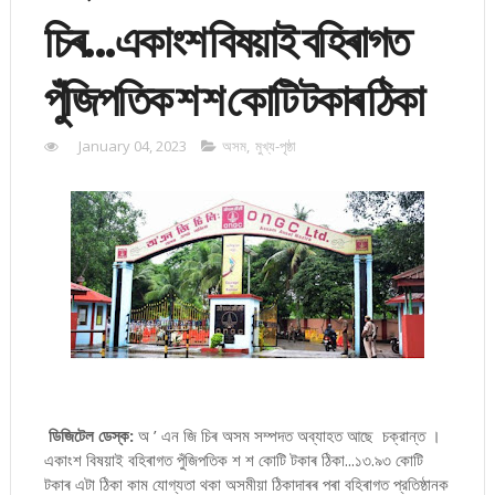
চিৰ...একাংশ বিষয়াই বহিৰাগত
পুঁজিপতিক শ শ কোটি টকাৰ ঠিকা
January 04, 2023
অসম
,
মুখ্য-পৃষ্ঠা
ডিজিটেল ডেস্ক:
অ ’ এন জি চিৰ অসম সম্পদত অব্যাহত আছে চক্রান্ত ।
একাংশ বিষয়াই বহিৰাগত পুঁজিপতিক শ শ কোটি টকাৰ ঠিকা...১৩.৯৩ কোটি
টকাৰ এটা ঠিকা কাম যোগ্যতা থকা অসমীয়া ঠিকাদাৰৰ পৰা বহিৰাগত প্রতিষ্ঠানক