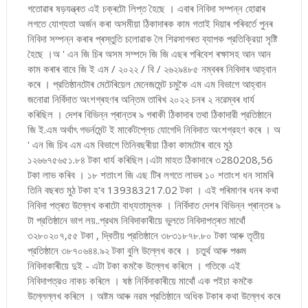
গতোৱাৰ ষড়যন্ত্ৰত এই চক্ৰটো লিপ্ত হৈছে । এবাৰ নিবিদা সম্পন্ন হোৱাৰ
লগতে যোগ্যতা অর্জন কৰা অসমীয়া ঠিকাদাৰক কাম গতাই দিয়াৰ পৰিবৰ্তে পুনৰ
নিবিদা সম্পন্ন কৰাৰ প্ৰস্তুতি চলোৱাক লৈ শিৱসাগৰত ব্যাপক প্রতিক্রিয়া সৃষ্টি
হৈছে ।অ ' এন জি চিৰ অসম সম্পদে জি জি এছৰ পৰিবেশ ৰক্ষাসহ আন আন
কাম কৰাৰ বাবে জি ই এম / ২০২২ / বি / ২৬২৯৪৮৫ নম্বৰৰ নিবিদাৰ আহ্বান
কৰে । প্রতিষ্ঠানটোৰ মেটেৰিয়েল মেনেজমেন্ট চমুকৈ এম এম বিভাগে আহ্বান
জনোৱা নির্বিদাত অংশগ্ৰহণৰ অন্তিম তাৰিখ ২০২২ চনৰ ২ নৱেম্বৰ ধাৰ্য
কৰিছিল । দেশৰ বিভিন্ন প্ৰান্তৰ ৯ গৰাকী ঠিকাদাৰ তথা ঠিকাদারী প্রতিষ্ঠানে
জি ই.এম অর্থাৎ গভর্নমেন্ট ই মার্কেটপ্লেচ যোগেদি নিবিদাত অংশগ্রহণ কৰে । অ
' এন জি চিব এম এম বিভাগে তিনিবছৰীয়া ঠিকা কামটোৰ বাবে মুঠ
১২৬৬৭৫৬৫১.৮৪ টকা ধার্য কৰিছিল।এটা মাহত ঠিকাদাৰে ৩280208,56
টকা লাভ কৰিব । ১৮ শতাংশ জি এছ টিৰ লগতে লাভৰ ১০ শতাংশ ধন সামৰি
তিনি বছৰত মুঠ টকা হ'ব 139383217.02 টকা । এই পৰিমাণৰ ধনৰ কথা
নিবিদা পত্ৰত উল্লেখ কৰাটো বাধ্যতামূলক । নির্বিদাত দেশৰ বিভিন্ন প্ৰান্তৰ ৯
টা প্রতিষ্ঠানে ভাগ লয়..প্রথম নিবিদাকাৰীয়ে ভুলতে নিবিদাপত্ৰত মাথোঁ
৩২৮০২০৭,৫৫ টকা , দ্বিতীয় প্রতিষ্ঠানে ৩৮৩১৮৭৮.৮০ টকা আৰু তৃতীয়
প্রতিষ্ঠানে ৩৮৭০৬৪৪.৯২ টকা বুলি উল্লেখ কৰে । চতুর্থ আৰু পঞ্চম
নিবিদাকাৰীয়ে দুই - এটা টকা কমকৈ উল্লেখ কৰিলে । গতিকে এই
নিবিদাপত্রও নাকচ কৰিলে । ষষ্ঠ নির্বিদাকাৰীয়ে মাথোঁ এক পইচা কমকৈ
উল্লেল্লখ কৰিলে । অষ্টম আৰু নৱম প্রতিষ্ঠানে অধিক টকাৰ কথা উল্লেখ কৰে