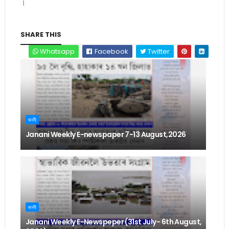
।
SHARE THIS
Whatsapp
Facebook
Twitter
জননী
Janani Weekly E-newspaper 7-13 August,2026
জননী
Janani Weekly E-Newspeper (31st July- 6th August,