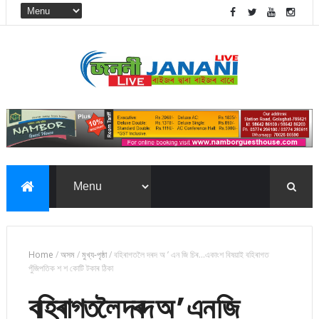
Home
/
অসম
/
মুখ্য-পৃষ্ঠা
/
বহিৰাগতলৈ দৰদ অ ’ এন জি চিৰ...একাংশ বিষয়াই বহিৰাগত
পুঁজিপতিক শ শ কোটি টকাৰ ঠিকা
বহিৰাগতলৈ দৰদ অ ’ এন জি