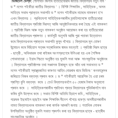
ডিজিটেল ডেস্ক:
গোলাঘাট জিলাৰ হাতীয়েখোৱাৰ জাতীয় বিদ্যালয়ৰ নতুন নাম '
ড ° নগেন শ‍ইকীয়া জাতীয় বিদ্যালয় ' । বিশিষ্ট শিক্ষাবিদ , সাহিত্যিক , অসম
সাহিত্য সভাৰ প্রাক্তন সভাপতি ড ° নগেন শইকীয়াৰ নামেৰে নামকৰণ হ’ল
এখন বিদ্যালয় । প্রথিতযশা সাহিত্যিকগৰাকীৰ সন্মতিসাপেক্ষে হাতীয়েখোৱা
জাতীয় বিদ্যালয়ৰ প্ৰতিষ্ঠা দিৱসত্ আজি আনুষ্ঠানিকভাৱে কৰা হৈছে এই নামকৰণ
। প্রতিষ্ঠা দিৱস আৰু নতুন নামকৰণ অনুষ্ঠান আয়োজন কৰা হয় হাতীয়েখোৱা
জাতীয় বিদ্যালয়ৰ প্ৰাঙ্গণত । কাৰ্যসূচী অনুসৰি আজি পুৱা পতাকা উত্তোলন
কৰে বিদ্যালয়খনৰ প্ৰাক্তন সভাপতি কুমুদ গগৈয়ে । বিদ্যালয়ৰ মূল তোৰণ
উন্মোচন কৰে দিছিয়াল সত্ৰৰ সত্ৰাধিকাৰ ঋষভ মহন্তই । প্ৰতিষ্ঠা দিৱস ছাত্র
- ছাত্রী , অভিভাৱক তথা ৰাইজৰ অংশগ্রহণেৰে উলিওৱা হয় এক শৈক্ষিক
শোভাযাত্রা । ইয়াৰ পিচতে অনুষ্ঠিত হয় মুকলি সভা আৰু সাংস্কৃতিক অনুষ্ঠানৰ
। বিদ্যালয়ৰ প্ৰতিষ্ঠাপক তথা সঞ্চালক চিৰাজুল হকে আঁত ধৰা সভাখনত ড °
নগেন শইকীয়াই স্বাস্থ্যজনিত কাৰণত আহিব নোৱৰাৰ বাবে ভিডিঅ ' কনফাৰেন্সৰ
জৰিয়তে নিজৰ বক্তব্য প্ৰদান কৰে । ড ° শইকীয়াই আৱেগিক হৈ এয়া চৰম
প্ৰাপ্তি বুলি বক্তব্য কৰে । তেওঁ বিদ্যালয়খনলৈ ৫০ হেজাৰ টকাৰ অনুদানো
প্ৰদান কৰে । সাহিত্যিকগৰাকীৰ প্ৰতিখন গ্ৰন্থ বিদ্যালয়ৰ পুথিভঁৰাললৈ দান
কৰিব বুলি উল্লেখ কৰে । সভাত বিশিষ্ট অতিথি হিচাপে কবি , সাহিত্যিক ,
গৱেষক ইছমাইল হুছেইন আৰু শিক্ষাবিদ দীনেশ গগৈয়ে বৰেণ্য অসমীয়াগৰাকীৰ
নামত বিদ্যালয়খনৰ নামকৰণ কৰা কাৰ্যক আদৰণি জনায় । শতাধিক লোকৰ
উপস্থিতিত অনুষ্ঠিত মুকলি সভাত প্ৰদৰ্শন কৰা হয় বিদ্যালয়ৰ ছাত্ৰ - ছাত্ৰীৰ
সাংস্কৃতিক অনুষ্ঠান ।