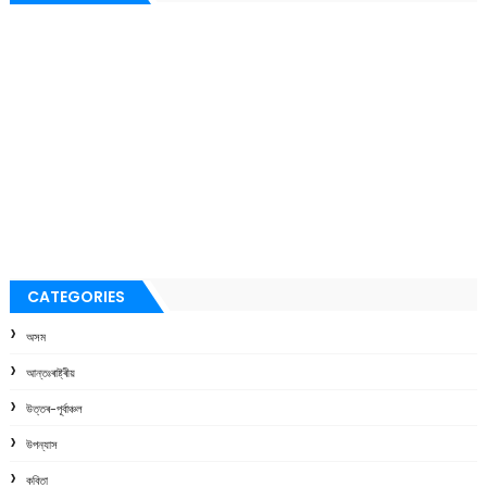
CATEGORIES
অসম
আন্তঃৰাষ্ট্ৰীয়
উত্তৰ-পূৰ্বাঞ্চল
উপন্যাস
কবিতা