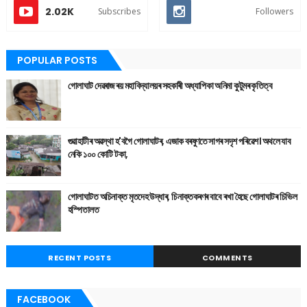
2.02K
Subscribes
Followers
POPULAR POSTS
গোলাঘাট দেৱৰাজ ৰয় মহাবিদ্যালয়ৰ সহকাৰী অধ্যাপিকা অনিমা কুটুমৰ কৃতিত্ব
গুৱাহাটীৰ অৱস্থা হ'বগৈ গোলাঘাটৰ, এজাক বৰষুণতে সাগৰ সদৃশ পৰিৱেশ। অথলে যাব
নেকি ১০০ কোটি টকা,
গোলাঘাটত অচিনাক্ত মৃতদেহ উদ্ধাৰ, চিনাক্তকৰণৰ বাবে ৰখা হৈছে গোলাঘাটৰ চিভিল
হস্পিতালত
RECENT POSTS
COMMENTS
FACEBOOK