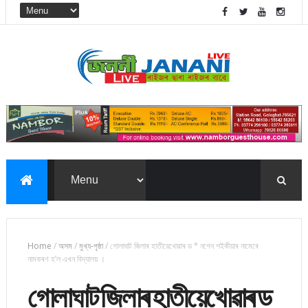
Home
/
অসম
/
মুখ্য-পৃষ্ঠা
/
গোলাঘাট জিলাৰ হাতীয়েখোৱাৰ ড ° নগেন শইকীয়াৰ নামেৰে
নামকৰণ হ’ল এখন বিদ্যালয় ।
গোলাঘাট জিলাৰ হাতীয়েখোৱাৰ ড