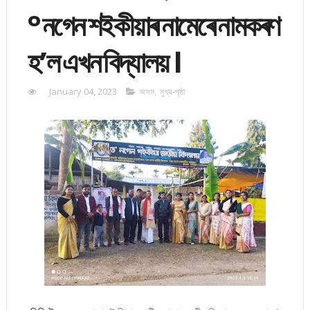
° নগেন শইকীয়াৰ নামেৰে নামকৰণ
হ’ল এখন বিদ্যালয় ।
January 04, 2023
অসম
,
মুখ্য-পৃষ্ঠা