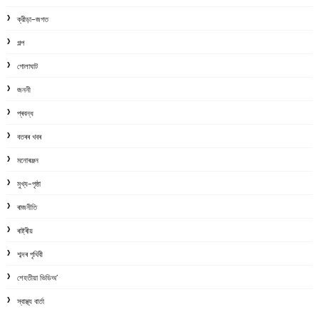
ক্রীড়া-জগত
গল্প
গোলাঘাট
জননী
প্ৰবন্ধ
বতৰৰ খবৰ
মনোৰঞ্জন
মুখ্য-পৃষ্ঠা
ৰাজনীতি
ৰাষ্ট্ৰীয়
শব্দৰ পৃথিবী
শেহতীয়া ভিডিঅ’
স্বাস্থ্য বাৰ্তা