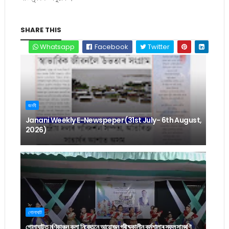
SHARE THIS
Whatsapp
Facebook
Twitter
জননী
Janani Weekly E-Newspeper (31st July- 6th August,
2026)
গোলাঘাট
গোলাঘাটত মণিকাঞ্চন কলা নিকেতনে আয়োজন গ্ৰীষ্মকালীন কৰ্মশালাৰ সফল সামৰণি