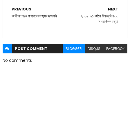
PREVIOUS
NEXT
কাৰ্বি আংলঙৰ পাহাৰত বনদস্যুৰ দপদপনি
২০১৬-২১ বৰ্ষলৈ বিশ্বজুৰি ৪৫৫
সাংবাদিকক হত্যা
POST
COMMENT
BLOGGER
DISQUS
FACEBOOK
No comments