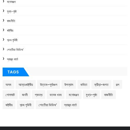
মনোৰঞ্জন
মুখ্য-পৃষ্ঠা
ৰাজনীতি
ৰাষ্ট্ৰীয়
শব্দৰ পৃথিবী
শেহতীয়া ভিডিঅ’
স্বাস্থ্য বাৰ্তা
TAGS
অসম
আন্তঃৰাষ্ট্ৰীয়
উত্তৰ-পূৰ্বাঞ্চল
উপন্যাস
কবিতা
ক্রীড়া-জগত
গল্প
গোলাঘাট
জননী
প্ৰবন্ধ
বতৰৰ খবৰ
মনোৰঞ্জন
মুখ্য-পৃষ্ঠা
ৰাজনীতি
ৰাষ্ট্ৰীয়
শব্দৰ পৃথিবী
শেহতীয়া ভিডিঅ’
স্বাস্থ্য বাৰ্তা