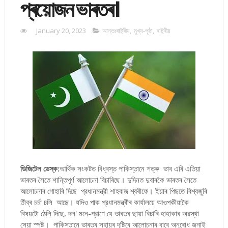
প্ৰয়োজন ভাৰতৰ।
January 20, 2023
আন্তঃৰাষ্ট্ৰীয়
,
মুখ্য-পৃষ্ঠা
,
ৰাষ্ট্ৰীয়
ডিজিটেল ডেস্ক:
আর্থিক সংকটত বিধ্বস্ত পাকিস্তানে শত্ৰু ভাব এৰি এতিয়া
ভাৰতৰ সৈতে শান্তিপূর্ণ আলোচনা বিচাৰিছে। দুদিনত দুবাৰকৈ ভাৰতৰ সৈতে
আলোচনাৰ গোহাৰি দিছে প্রধানমন্ত্রী শাহবাজ শ্বৰীফে। ইয়াৰ পিছতে বিশ্বজুৰি
তীব্ৰ চৰ্চা চলি আছে। যদিও পাক প্রধানমন্ত্ৰীৰ কাৰ্যালয়ে আওপকীয়াকৈ
বিষয়টো ঠেলি দিছে, দল' মনে-প্রাণে যে ভাৰতৰ ছায়া বিচাৰি হাহাকাৰ অৱস্থা
সেয়া স্পষ্ট। পাকিস্তানে ভাৰতৰ সহায়ৰ দৃষ্টিৰে আলোচনাৰ বাবে অনুৰোধ জনাই