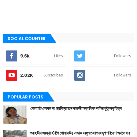
SOCIAL COUNTER
9.6k
Likes
Followers
2.02K
Subscribes
Followers
POPULAR POSTS
গোলাঘাট দেৱৰাজ ৰয় মহাবিদ্যালয়ৰ সহকাৰী অধ্যাপিকা অনিমা কুটুমৰ কৃতিত্ব
গুৱাহাটীৰ অৱস্থা হ'বগৈ গোলাঘাটৰ, এজাক বৰষুণতে সাগৰ সদৃশ পৰিৱেশ। অথলে যাব