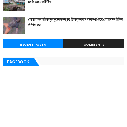
নেকি ১০০ কোটি টকা,
গোলাঘাটত অচিনাক্ত মৃতদেহ উদ্ধাৰ, চিনাক্তকৰণৰ বাবে ৰখা হৈছে গোলাঘাটৰ চিভিল
হস্পিতালত
RECENT POSTS
COMMENTS
FACEBOOK