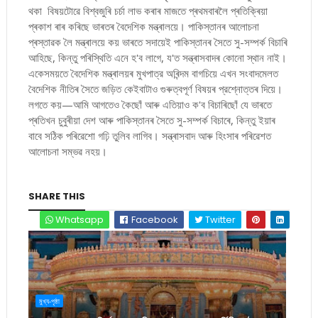
থকা বিষয়টোৱে বিশ্বজুৰি চৰ্চা লাভ কৰাৰ মাজতে প্ৰথমবাৰলৈ প্ৰতিক্ৰিয়া
প্ৰকাশ ৰাৰ কৰিছে ভাৰতৰ বৈদেশিক মন্ত্ৰালয়ে। পাকিস্তানৰ আলোচনা
প্ৰস্তাৱক লৈ মন্ত্ৰালয়ে কয় ভাৰতে সদায়েই পাকিস্তানৰ সৈতে সু-সম্পৰ্ক বিচাৰি
আহিছে, কিন্তু পৰিস্থিতি এনে হ'ব লাগে, য'ত সন্ত্ৰাসবাদৰ কোনো স্থান নাই।
একেসময়তে বৈদেশিক মন্ত্ৰালয়ৰ মুখপাত্র অৰিন্দম বাগচিয়ে এখন সংবাদমেলত
বৈদেশিক নীতিৰ সৈতে জড়িত কেইবাটাও গুৰুত্বপূৰ্ণ বিষয়ৰ প্রশ্নোত্তৰ দিয়ে।
লগতে কয়—আমি আগতেও কৈছোঁ আৰু এতিয়াও ক'ব বিচাৰিছোঁ যে ভাৰতে
প্ৰতিখন চুবুৰীয়া দেশ আৰু পাকিস্তানৰ সৈতে সু-সম্পৰ্ক বিচাৰে, কিন্তু ইয়াৰ
বাবে সঠিক পৰিৱেশো গঢ়ি তুলিব লাগিব। সন্ত্ৰাসবাদ আৰু হিংসাৰ পৰিৱেশত
আলোচনা সম্ভৱ নহয়।
SHARE THIS
Whatsapp
Facebook
Twitter
মুখ্য-পৃষ্ঠা