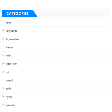
CATEGORIES
অসম
আন্তঃৰাষ্ট্ৰীয়
উত্তৰ-পূৰ্বাঞ্চল
উপন্যাস
কবিতা
ক্রীড়া-জগত
গল্প
গোলাঘাট
জননী
প্ৰবন্ধ
বতৰৰ খবৰ