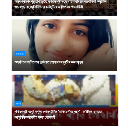
অন্ধ্ৰ প্ৰদেশৰ পুত্তাপৰ্ত্তিত ভগৱান শ্ৰী সত্য সাই বাবাৰ জন্ম শতবাৰ্ষিকী অনুষ্ঠানৰ
শুভাৰম্ভ, বছৰজুৰি বিভিন্ন কাৰ্যসূচীৰে অনুষ্ঠিত হব শতবাৰ্ষিকী
গোলাঘাট
গুজৰাটত সংঘটিত পথ দুৰ্ঘটনাত গোলাঘাটৰ যুৱতীৰ কৰুণ মৃত্যু
অসম
পৰিৱেশকৰ্মী অপূৰ্ব বল্লভ গোস্বামীলৈ "ভাৰত গৌৰৱ সন্মান", কৰ্ণাটকৰ ছেদামত
আনুষ্ঠানিকভাৱে বঁটা গ্ৰহণ গোস্বামী