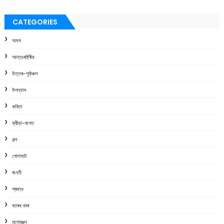
CATEGORIES
অসম
আন্তঃৰাষ্ট্ৰীয়
উত্তৰ-পূৰ্বাঞ্চল
উপন্যাস
কবিতা
ক্রীড়া-জগত
গল্প
গোলাঘাট
জননী
প্ৰবন্ধ
বতৰৰ খবৰ
মনোৰঞ্জন