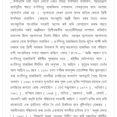
, উপাধ্যক্ষ তথা সচিব কোনো এজন বিষয়া উপস্থিত নাথাকিল.. শ্রদ্ধাঞ্জলি
কার্যসূচীৰ পাছত গুণসিন্ধু হাজৰিকাৰ নশ্বৰদেহ শেষকৃত্যৰ বাবে নৱগ্ৰহ
শ্মশানলৈ যোৱা হয় । শ্মশানতো কেৱল চেতনা দাসৰ বাহিৰে কোনো শিল্পী
উপস্থিত নাথাকিল ।ৰাজ্যৰ সাংস্কৃতি মন্ত্ৰী বিমল বৰাৰ সৈতে অসম
সাংস্কৃতিক সাংবাদিক সন্থাই অশেষ কষ্ট কৰি যোগাযোগ কৰাৰ পাছত
চৰাইদেউৰ পৰাই মন্ত্ৰীজনে শিল্পীগৰাকীৰ অন্তেষ্টিক্রিয়া সম্পাদন কৰিবলৈ
মহানগৰ জিলা প্রশাসনক নির্দেশ দিছিল যদিও নৱগ্রহ শ্মশানতো প্ৰশাসনৰ
এজনো লোক উপস্থিত নাথাকিল । গুণসিন্ধু হাজৰিকাৰ চিতাৰ জুইক সাক্ষী কৰি
চৰকাৰ তথা শিল্পী সমাজক ধিক্কাৰ দি ভাতৃ জয়কান্ত হাজৰিকা তথা পৰিয়াল
বৰ্গই সাংবাদিকৰ লগতে প্ৰকাশ কৰিলে ক্ষোভ ! ক'লে— ‘ আজি প্ৰমাণ হ’ল
গুণসিন্ধু হাজৰিকাই ৰাষ্ট্ৰীয় পুৰষ্কাৰ নহয় , ৰাষ্ট্ৰীয় অভিশাপহে পালে ।
গুণসিন্ধু হাজৰিকা দীর্ঘদিন ধৰি অসুস্থ , হৈ আছিল । মৃত্যুৰ সময়ত তেওঁৰ
বয়স আছিল ৯২ বছৰ । ১৯৩০ চনত নগাঁৱৰ কামপুৰৰ তেতেপ্সিৰা গঁৱত জন্মগ্রহণ
কৰা গুণসিন্ধু হাজৰিকাই অসমীয়া চলচ্চিত্র জগতলৈ আগবঢ়াই গৈছে বিশেষ
অবদান । ১৯৬০ ৰ দশকত মুগ্ধইত ৰাজ পুৰৰ এখন ছবিৰ স্পটবয়ৰ কামেৰে তেওঁ
চলচ্চিত্র জগতত খোজ পেলাইছিল । তেওঁ সন্ধ্যাৰাগ ( ১৯৭৭ ) , অনির্বাণ (
১৯৮১ ) , মণিৰাম দেৱান ( ১৯৬৪ ) , ললিতা , আদালত , মৰমী , তামাই ,
নয়নমণি আদি বহুটো ছবিৰ পৰিচালনা সহকাৰী আছিল । নয়মণি ছবিৰ কাম কৰি
থাকোতেই এক দুর্ঘটনাত পতিত হৈ তেওঁ চিৰদিনৰ বাবে দৃষ্টিশক্তি হেৰুৱায় ।
স্বাধীনভাবে পৰিচালনা কৰা তেওঁৰ একমাত্ৰ অসমীয়া ছবিখন হ’ল ‘ অবুজ বেদনা
' ( ১৯৯৩ ) । শিশুছবি অবুজ বেদনাক হিন্দীত ডাব কৰি দূৰদৰ্শনৰ ৰাষ্ট্ৰীয়