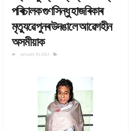
পৰিচালক গুণসিন্ধু হাজৰিকাৰ
মৃত্যুৱে পুনৰ উদঙালে আৱেগহীন
অসমীয়াক
January 30, 2023