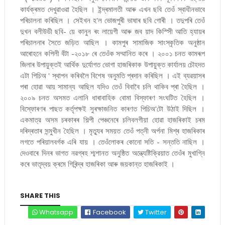
কাৰ্যক্ৰমত দেখুৱাওৱা হৈছিল । ইন্দ্ৰমালতী আৰু এখন ছবি তেওঁ স্বাধীনভাবে
পৰিচালনা কৰিছিল । সেইখন হ'ল ভোজপুৰী ভাষাৰ ছবি গোৰী । তদুপৰি তেওঁ
দুখন বলীউডী ছবি- য়ে কানুন ৰং লায়েগী আৰু জব য়াদ কিস্সিী আতি হ্যায়ৰ
পৰিচালনাৰ সৈতে জড়িত আছিল । কামপুৰ সামাজিক সাংস্কৃতিক অনুষ্ঠান
আৰোহনে কপিলী বঁটা -২০১৮ ৰে তেওঁক সম্মানিত কৰে । ২০০১ চনত কামৰূপ
জিলাৰ উপায়ুক্তই আর্থিক দুর্যোগত ভোগা হাজৰিকাক উপায়ুক্ত কার্যালয় চৌহদত
এটা পিচিঅ ' স্থাপন কৰিবলৈ বিশেষ অনুমতি প্ৰদান কৰিছিল । এই ব্যৱয়াসৰ
পৰা হোৱা আয় সামান্য আছিল যদিও তেওঁ বিবাবৈ চলি থাকিব প্ৰা হৈছিল ।
২০০৯ চনত অসমত এলানি ধাৰাবাহিক বোমা বিস্ফাৰণ সংঘটিত হৈছিল ।
বিস্ফোৰণৰ পাছত কৰ্তৃপক্ষই সুৰক্ষাজনিত কাৰণত পিচিঅ'টো উঠাই দিছিল ।
একমাত্র অসম চৰকাৰৰ শিল্পী পেঞ্চনেৰে চলিবলগীয়া হোৱা হাজৰিকাই চৰম
দৰিদ্ৰতাৰ সন্মুখীন হৈছিল । মৃত্যুৰ সময়ত তেওঁ পত্নী অৰ্পনা মিশ্ৰ হাজৰিকাৰ
লগতে পৰিয়ালবৰ্গক এৰি যায় । তেওঁলোকৰ কোনো সতি - সন্ততি নাছিল ।
দেওবাৰে দিনৰ ভাগত নৱগ্ৰহ শ্মশানত অনুষ্ঠিত অন্ত্যেষ্টিক্রিয়াত তেওঁৰ মুখাগ্নি
কৰে ভাতৃদ্বয় ক্ৰমে গিৰিন্দ্ৰ হাজৰিকা আৰু জয়কান্ত হাজৰিকাই ।
SHARE THIS
Whatsapp
Facebook
Twitter