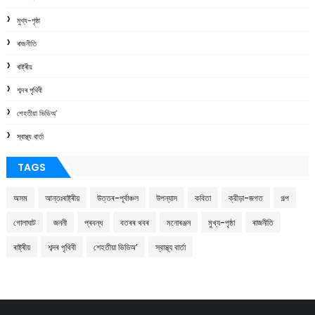
মুখ্য-পৃষ্ঠা
ৰাজনীতি
ৰাষ্ট্ৰীয়
শব্দৰ পৃথিবী
শেহতীয়া ভিডিঅ’
স্বাস্থ্য বাৰ্তা
TAGS
অসম
আন্তঃৰাষ্ট্ৰীয়
উত্তৰ-পূৰ্বাঞ্চল
উপন্যাস
কবিতা
ক্রীড়া-জগত
গল্প
গোলাঘাট
জননী
প্ৰবন্ধ
বতৰৰ খবৰ
মনোৰঞ্জন
মুখ্য-পৃষ্ঠা
ৰাজনীতি
ৰাষ্ট্ৰীয়
শব্দৰ পৃথিবী
শেহতীয়া ভিডিঅ’
স্বাস্থ্য বাৰ্তা