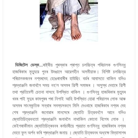
ডিজিটেল ডেস্ক...
ৰাষ্ট্ৰীয় পুৰস্কাৰ প্ৰাপ্ত চলচ্চিত্ৰ পৰিচালক গুণসিন্ধু
হাজৰিকাৰ মৃত্যুৱে পুনৰ উদঙালে আৱেগহীন অসমীয়াক। বিশিষ্ট চলচ্চিত্র
পৰিচালকজনৰ নশ্বৰদেহ হেঙেৰাবাৰীৰ হাউছিং বৰ্ডৰ আবাসতে থাকিল যদিও
শ্রদ্ধাঞ্জলি জনাবলৈ সময় নহ'ল অসমৰ শিল্পী সমাজৰ । অসুস্থ দেহাৰে শিল্পী
তথা প্রতিবেশী চেতনা দাসহে উপস্থিত থাকিল । গুণসিন্ধু হাজৰিকাৰ মৃত্যুৰ
খবৰ পাই সুদুৰ কামপুৰৰ পৰা নিশাই আহি উপস্থিত হোৱা পৰিয়ালৰ লোক আৰু
অসমৰ সাংস্কৃতিক সন্থাৰ সদস্যসকলে মিলি দেওবাৰে হাজৰিকাৰ নশ্বৰ দেহ
শেষ শ্রদ্ধাঞ্জলি জনোৱাৰ মানসেৰে জ্যোতি চিত্রবনলৈ আনে যদিও
জ্যোতিচিত্রবনতো শ্রদ্ধাঞ্জলি জনাবলৈ নাথাকিল কোনো বিশেষ লোক ।
কেইগৰাকীমান জ্যোতিচিত্ৰবনৰ কৰ্মচাৰীয়ে প্রয়াত গুণসিন্ধু হাজৰিকাৰ নশ্বৰ
দেহত ফুল অৰ্পন কৰি শ্ৰদ্ধাঞ্জলি জনায় । জ্যোতি চিত্ৰবনৰ অধ্যক্ষ বিদ্যাসাগৰ