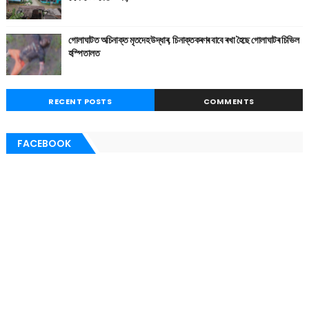
গোলাঘাটত অচিনাক্ত মৃতদেহ উদ্ধাৰ, চিনাক্তকৰণৰ বাবে ৰখা হৈছে গোলাঘাটৰ চিভিল
হস্পিতালত
RECENT POSTS
COMMENTS
FACEBOOK