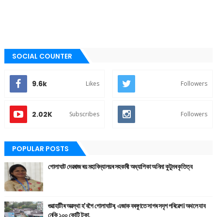
SOCIAL COUNTER
9.6k
Likes
Followers
2.02K
Subscribes
Followers
POPULAR POSTS
গোলাঘাট দেৱৰাজ ৰয় মহাবিদ্যালয়ৰ সহকাৰী অধ্যাপিকা অনিমা কুটুমৰ কৃতিত্ব
গুৱাহাটীৰ অৱস্থা হ'বগৈ গোলাঘাটৰ, এজাক বৰষুণতে সাগৰ সদৃশ পৰিৱেশ। অথলে যাব
নেকি ১০০ কোটি টকা,