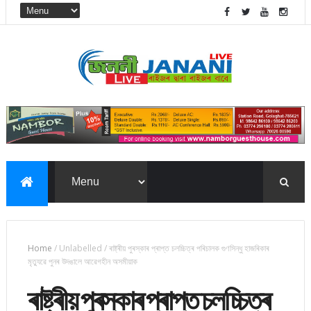
Home
/
Unlabelled
/
ৰাষ্ট্ৰীয় পুৰস্কাৰ প্ৰাপ্ত চলচ্চিত্ৰ পৰিচালক গুণসিন্ধু হাজৰিকাৰ
মৃত্যুৱে পুনৰ উদঙালে আৱেগহীন অসমীয়াক
ৰাষ্ট্ৰীয় পুৰস্কাৰ প্ৰাপ্ত চলচ্চিত্ৰ