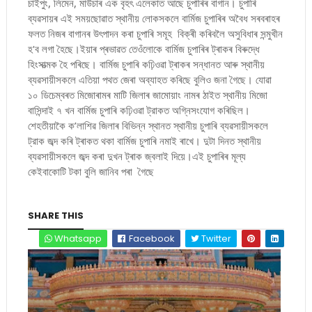
চাইপুং, লিমেন, মাউচাৰ এক বৃহৎ এলেকাত আছে চুপাৰিৰ বাগান। চুপাৰি
ব্যৱসায়ৰ এই সময়ছোৱাত স্থানীয় লোকসকলে বার্মিজ চুপাৰিৰ অবৈধ সৰবৰাহৰ
ফলত নিজৰ বাগানৰ উৎপাদন কৰা চুপাৰি সমূহ বিক্ৰী কৰিবলৈ অসুবিধাৰ সন্মুখীন
হ'ব লগা হৈছে।ইয়াৰ প্ৰভাৱত তেওঁলোকে বার্মিজ চুপাৰিৰ ট্ৰাকৰ বিৰুদ্ধে
হিংসাত্মক হৈ পৰিছে। বার্মিজ চুপাৰি কঢ়িওৱা ট্ৰাকৰ সন্ধানত আৰু স্থানীয়
ব্যৱসায়ীসকলে এতিয়া পথত জেৰা অব্যাহত কৰিছে বুলিও জনা গৈছে। যোৱা
১০ ডিচেম্বৰত মিজোৰামৰ মাটি জিলাৰ জামোয়াং নামৰ ঠাইত স্থানীয় মিজো
বাসিন্দাই ৭ খন বার্মিজ চুপাৰি কঢ়িওৱা ট্রাকত অগ্নিসংযোগ কৰিছিল।
শেহতীয়াকৈ ক’লাশিৱ জিলাৰ বিভিন্ন স্থানত স্থানীয় চুপাৰি ব্যৱসায়ীসকলে
ট্রাক জব্দ কৰি ট্ৰাকত থকা বাৰ্মিজ চুপাৰি নমাই ৰাখে। দুটা দিনত স্থানীয়
ব্যৱসায়ীসকলে জব্দ কৰা দুখন ট্ৰাক জ্বলাই দিয়ে।এই চুপাৰিৰ মূল্য
কেইবাকোটি টকা বুলি জানিব পৰা গৈছে
SHARE THIS
Whatsapp
Facebook
Twitter