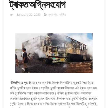
ট্ৰাকত অগ্নিসংযোগ
January 22, 2023
মুখ্য-পৃষ্ঠা
,
ৰাষ্ট্ৰীয়
ডিজিটেল ডেস্ক:
মিজোৰামৰ ক’লাশিৱ জিলাৰ বিলখাটীৰত জ্বলাই দিয়া হৈছে
বার্মিজ চুপাৰিৰ দুখন ট্ৰাক। স্থানীয় চুপাৰি ব্যৱসায়ীসকলে এই ট্রাক দুখন জব্দ
কৰি চুপাৰিখিনি নমাই অগ্নিসংযোগ কৰে। বার্মিজ চুপাৰিৰ অবৈধ সৰবৰাহৰ
কাৰণত মিজোৰামৰ চুপাৰি ব্যৱসায়ীসকলে উৎপাদন কৰা চুপাৰি বিক্রীত সমস্যাৰ
সন্মুখীন হৈছে। মিজোৰামৰ ক’লাশিৱ জিলাৰ ভাইৰেংটিৰ পৰা বিলখাটীৰ, চাইপাই,