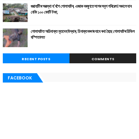
গুৱাহাটীৰ অৱস্থা হ'বগৈ গোলাঘাটৰ, এজাক বৰষুণতে সাগৰ সদৃশ পৰিৱেশ। অথলে যাব
নেকি ১০০ কোটি টকা,
গোলাঘাটত অচিনাক্ত মৃতদেহ উদ্ধাৰ, চিনাক্তকৰণৰ বাবে ৰখা হৈছে গোলাঘাটৰ চিভিল
হস্পিতালত
RECENT POSTS
COMMENTS
FACEBOOK