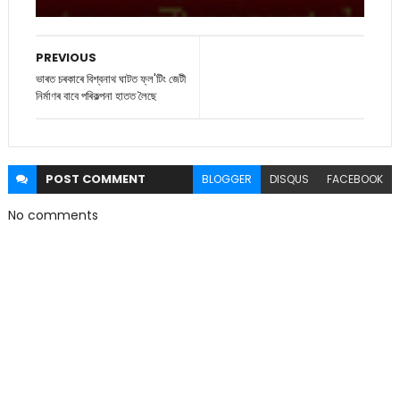
PREVIOUS
ভাৰত চৰকাৰে বিশ্বনাথ ঘাটত ফ্ল'টিং জেটী
নিৰ্মাণৰ বাবে পৰিকল্পনা হাতত লৈছে
POST
COMMENT
BLOGGER
DISQUS
FACEBOOK
No comments