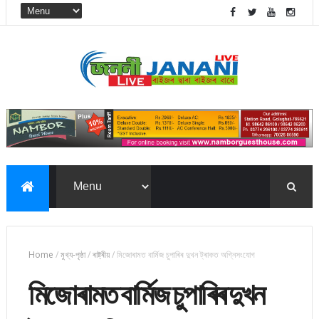
Home
/
মুখ্য-পৃষ্ঠা
/
ৰাষ্ট্ৰীয়
/
মিজোৰামত বার্মিজ চুপাৰিৰ দুখন ট্ৰাকত অগ্নিসংযোগ
মিজোৰামত বার্মিজ চুপাৰিৰ দুখন