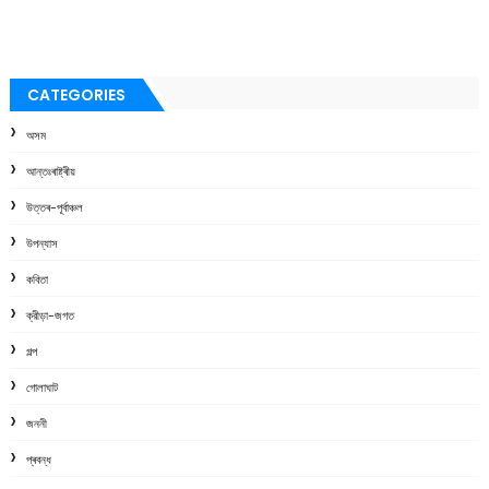
CATEGORIES
অসম
আন্তঃৰাষ্ট্ৰীয়
উত্তৰ-পূৰ্বাঞ্চল
উপন্যাস
কবিতা
ক্রীড়া-জগত
গল্প
গোলাঘাট
জননী
প্ৰবন্ধ