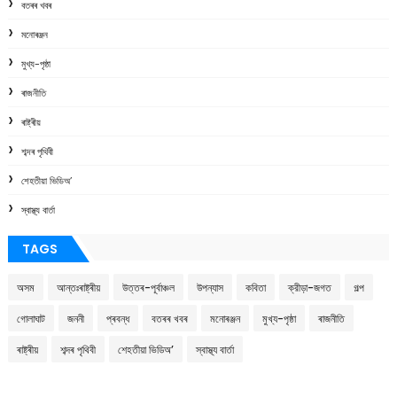
বতৰৰ খবৰ
মনোৰঞ্জন
মুখ্য-পৃষ্ঠা
ৰাজনীতি
ৰাষ্ট্ৰীয়
শব্দৰ পৃথিবী
শেহতীয়া ভিডিঅ’
স্বাস্থ্য বাৰ্তা
TAGS
অসম
আন্তঃৰাষ্ট্ৰীয়
উত্তৰ-পূৰ্বাঞ্চল
উপন্যাস
কবিতা
ক্রীড়া-জগত
গল্প
গোলাঘাট
জননী
প্ৰবন্ধ
বতৰৰ খবৰ
মনোৰঞ্জন
মুখ্য-পৃষ্ঠা
ৰাজনীতি
ৰাষ্ট্ৰীয়
শব্দৰ পৃথিবী
শেহতীয়া ভিডিঅ’
স্বাস্থ্য বাৰ্তা