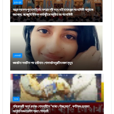
মুখ্য-পৃষ্ঠা
অন্ধ্ৰ প্ৰদেশৰ পুত্তাপৰ্ত্তিত ভগৱান শ্ৰী সত্য সাই বাবাৰ জন্ম শতবাৰ্ষিকী অনুষ্ঠানৰ
শুভাৰম্ভ, বছৰজুৰি বিভিন্ন কাৰ্যসূচীৰে অনুষ্ঠিত হব শতবাৰ্ষিকী
গোলাঘাট
গুজৰাটত সংঘটিত পথ দুৰ্ঘটনাত গোলাঘাটৰ যুৱতীৰ কৰুণ মৃত্যু
অসম
পৰিৱেশকৰ্মী অপূৰ্ব বল্লভ গোস্বামীলৈ "ভাৰত গৌৰৱ সন্মান", কৰ্ণাটকৰ ছেদামত
আনুষ্ঠানিকভাৱে বঁটা গ্ৰহণ গোস্বামী