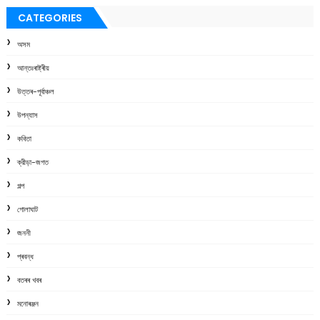
CATEGORIES
অসম
আন্তঃৰাষ্ট্ৰীয়
উত্তৰ-পূৰ্বাঞ্চল
উপন্যাস
কবিতা
ক্রীড়া-জগত
গল্প
গোলাঘাট
জননী
প্ৰবন্ধ
বতৰৰ খবৰ
মনোৰঞ্জন