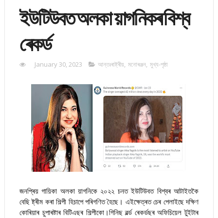
ইউটিউবত অলকা য়াগনিকৰ বিশ্ব
ৰেকৰ্ড
January 30, 2023
আন্তঃৰাষ্ট্ৰীয়
,
মনোৰঞ্জন
,
মুখ্য-পৃষ্ঠা
জনপ্ৰিয় গায়িকা অলকা য়াগনিকে ২০২২ চনত ইউটিউবত বিশ্বৰ আটাইতকৈ
বেছি ষ্ট্ৰীম কৰা শিল্পী হিচাপে পৰিগণিত হৈছে। এইক্ষেত্ৰত চেৰ পেলাইছে দক্ষিণ
কোৰিয়াৰ চুপাৰষ্টাৰ বিটিএছৰ শিল্পীকো।গিনিছ ৱৰ্ল্ড ৰেকৰ্ডছৰ অফিচিয়েল টুইটাৰ