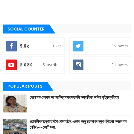
SOCIAL COUNTER
9.6k
Likes
Followers
2.02K
Subscribes
Followers
POPULAR POSTS
গোলাঘাট দেৱৰাজ ৰয় মহাবিদ্যালয়ৰ সহকাৰী অধ্যাপিকা অনিমা কুটুমৰ কৃতিত্ব
গুৱাহাটীৰ অৱস্থা হ'বগৈ গোলাঘাটৰ, এজাক বৰষুণতে সাগৰ সদৃশ পৰিৱেশ। অথলে যাব
নেকি ১০০ কোটি টকা,