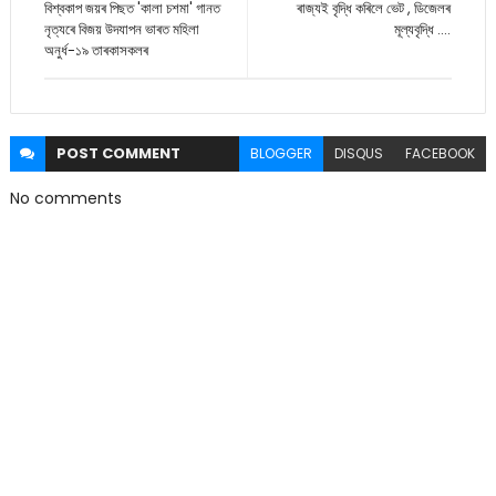
বিশ্বকাপ জয়ৰ পিছত 'কালা চশমা' গানত
ৰাজ্যই বৃদ্ধি কৰিলে ভেট , ডিজেলৰ
নৃত্যৰে বিজয় উদযাপন ভাৰত মহিলা
মূল্যবৃদ্ধি ....
অনুৰ্ধ-১৯ তাৰকাসকলৰ
POST
COMMENT
BLOGGER
DISQUS
FACEBOOK
No comments