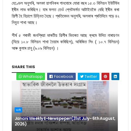
হেণ্ডেল অনুসৰি, অলকা য়াগনিকৰ গানবোৰে যোৱা বছৰ ১৫.৩ বিলিয়ন ইউটিউব
ষ্ট্ৰীম লাভ কৰিছিল। যাৰ ফলত তেওঁ প্লেটফৰ্মত আটাইতকৈ বেছি ষ্ট্ৰীম কৰা
শিল্পী হৈ হিচাপে চিহ্নিত হৈছে। প্ৰতিবেদন অনুসৰি, অলকাৰ প্ৰতিদিনে গড়ে ৪২
নিযুত শাখা আছে।
শীৰ্ষ ৫ গৰাকী জনপ্ৰিয়া ভাৰতীয় শিল্পীৰ ভিতৰত আছে ক্ৰমে উদিত নাৰায়ণন
(যিয়ে ১০.৮ বিলিয়ন শাখা তৈয়াৰ কৰিছিল), অৰিজিত সিং ( ১০.৭ বিলিয়ন)
আৰু কুমাৰ চানু (৯.০৯ বিলিয়ন) ।
SHARE THIS
Whatsapp
Facebook
Twitter
জননী
Janani Weekly E-Newspeper (31st July- 6th August,
2026)