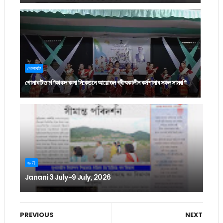
গোলাঘাট
গোলাঘাটত মণিকাঞ্চন কলা নিকেতনে আয়োজন গ্ৰীষ্মকালীন কৰ্মশালাৰ সফল সামৰণি
জননী
Janani 3 July-9 July, 2026
PREVIOUS
NEXT