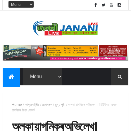
Home
/
আন্তঃৰাষ্ট্ৰীয়
/
মনোৰঞ্জন
/
মুখ্য-পৃষ্ঠা
/
অলকা য়াগনিকৰ অভিলেখ। ইউটিউবত অলকা
য়াগনিকৰ বিশ্ব ৰেকৰ্ড
অলকা য়াগনিকৰ অভিলেখ।