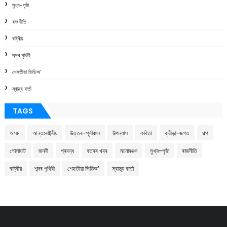
মুখ্য-পৃষ্ঠা
ৰাজনীতি
ৰাষ্ট্ৰীয়
শব্দৰ পৃথিবী
শেহতীয়া ভিডিঅ’
স্বাস্থ্য বাৰ্তা
TAGS
অসম
আন্তঃৰাষ্ট্ৰীয়
উত্তৰ-পূৰ্বাঞ্চল
উপন্যাস
কবিতা
ক্রীড়া-জগত
গল্প
গোলাঘাট
জননী
প্ৰবন্ধ
বতৰৰ খবৰ
মনোৰঞ্জন
মুখ্য-পৃষ্ঠা
ৰাজনীতি
ৰাষ্ট্ৰীয়
শব্দৰ পৃথিবী
শেহতীয়া ভিডিঅ’
স্বাস্থ্য বাৰ্তা