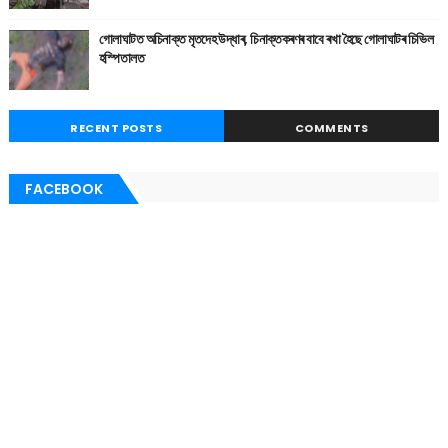
গোলাঘাটত অচিনাক্ত মৃতদেহ উদ্ধাৰ, চিনাক্তকৰণৰ বাবে ৰখা হৈছে গোলাঘাটৰ চিভিল
হস্পিতালত
RECENT POSTS
COMMENTS
FACEBOOK