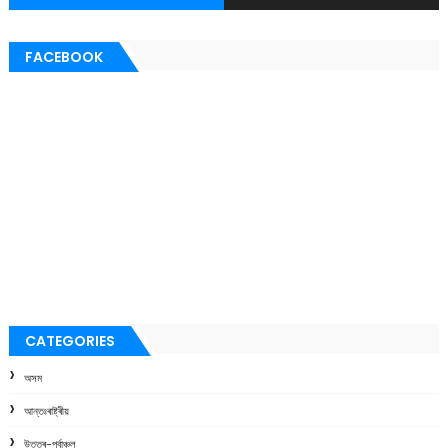
FACEBOOK
CATEGORIES
অসম
আন্তঃৰাষ্ট্ৰীয়
উত্তৰ-পূৰ্বাঞ্চল