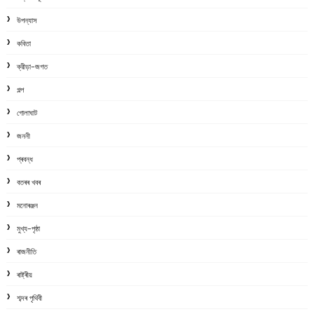
উপন্যাস
কবিতা
ক্রীড়া-জগত
গল্প
গোলাঘাট
জননী
প্ৰবন্ধ
বতৰৰ খবৰ
মনোৰঞ্জন
মুখ্য-পৃষ্ঠা
ৰাজনীতি
ৰাষ্ট্ৰীয়
শব্দৰ পৃথিবী