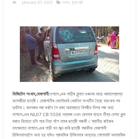
January 07, 2023
অসম
,
মুখ্য-পৃষ্ঠা
ডিজিটেল সংবাদ,মেৰাপানী:
নগালেণ্ডৰ গাড়ীৰ খুন্দাত গুৰুতৰ ভাৱে আঘাতপ্ৰাপ্ত
কলেজীয়া ছাত্ৰী। মেৰাপানীৰ ভেলৌগুৰি খেৰনিত সংঘটিত হৈছে ভয়ংকৰ পথ
দুৰ্ঘটনা। কলেজৰ পৰা ঘৰলৈ গৈ থকা অৱস্থাতে বিপৰীত দিশৰ পৰা অহা
নাগালেণ্ডৰ NL07 CB 5536 নম্বৰৰ এখন ৱেগনাৰ বাহনে তীব্ৰ বেগত খুন্দা
মৰাত থিতাতে ঢলি পৰে নিহা গগৈ নামৰ ছাত্ৰী গৰাকী। স্থানীয় ৰাইজৰ
তৎপৰতাত নাগালেণ্ডৰ গাড়ী খন জব্দ কৰি ছাত্ৰী গৰাকীক মেৰাপানী
চিকিৎসালয়লৈ অনা হয় যদিও প্ৰাথমিক চিকিৎসাৰ অন্ততঃ গোলাঘাট অসামৰিক