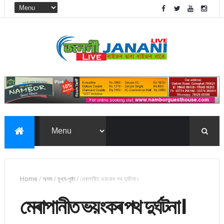
Home
/
অসম
/
মুখ্য-পৃষ্ঠা
/
মেৰাপানীত ভয়ংকৰ পথ দুৰ্ঘটনা।
মেৰাপানীত ভয়ংকৰ পথ দুৰ্ঘটনা।