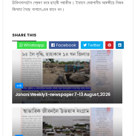
চিকিৎসালয়লৈ প্ৰেৰণ কৰে ছাত্ৰী গৰাকীক। ইফালে মেৰাপানীৰ আৰক্ষীয়ে নিজৰ
জিম্মাত লৈছে নাগালেণ্ডৰ বাহন খন।
SHARE THIS
Whatsapp
Facebook
Twitter
জননী
Janani Weekly E-newspaper 7-13 August,2026