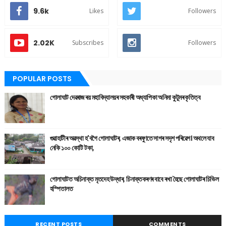
9.6k
Likes
Followers
2.02K
Subscribes
Followers
POPULAR POSTS
গোলাঘাট দেৱৰাজ ৰয় মহাবিদ্যালয়ৰ সহকাৰী অধ্যাপিকা অনিমা কুটুমৰ কৃতিত্ব
গুৱাহাটীৰ অৱস্থা হ'বগৈ গোলাঘাটৰ, এজাক বৰষুণতে সাগৰ সদৃশ পৰিৱেশ। অথলে যাব
নেকি ১০০ কোটি টকা,
গোলাঘাটত অচিনাক্ত মৃতদেহ উদ্ধাৰ, চিনাক্তকৰণৰ বাবে ৰখা হৈছে গোলাঘাটৰ চিভিল
হস্পিতালত
RECENT POSTS
COMMENTS