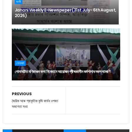
জননী
Janani Weekly E-Newspeper (31st July- 6th August,
2026)
গোলাঘাট
গোলাঘাটত মণিকাঞ্চন কলা নিকেতনে আয়োজন গ্ৰীষ্মকালীন কৰ্মশালাৰ সফল সামৰণি
PREVIOUS
জৈৱিক আৰু প্ৰাকৃতিক কৃষি কাৰ্যৰ ওপৰত
সজাগতা সভা