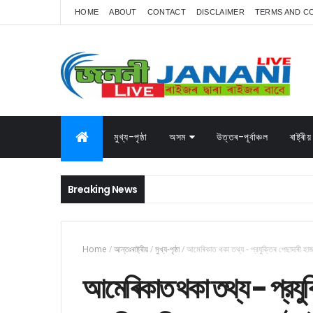
HOME
ABOUT
CONTACT
DISCLAIMER
TERMS AND C
মুখ্য-পৃষ্ঠা
অসম
উত্তৰ-পূৰ্বাঞ্চল
ৰাষ্ট্ৰীয়
Breaking News
Home
/
আন্তঃৰাষ্ট্ৰীয়
/
মুখ্য-পৃষ্ঠা
/
আমেৰিকাত থকা তথ্য - প্রযুক্তিৰ পেছাদাৰী হা
আমেৰিকাত থকা তথ্য - প্রযুক