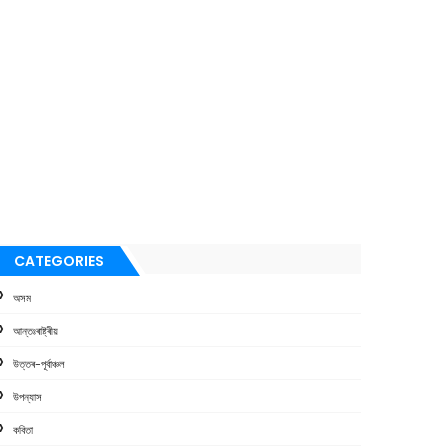
CATEGORIES
অসম
আন্তঃৰাষ্ট্ৰীয়
উত্তৰ-পূৰ্বাঞ্চল
উপন্যাস
কবিতা