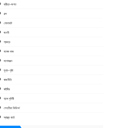
ক্রীড়া-জগত
গল্প
গোলাঘাট
জননী
প্ৰবন্ধ
বতৰৰ খবৰ
মনোৰঞ্জন
মুখ্য-পৃষ্ঠা
ৰাজনীতি
ৰাষ্ট্ৰীয়
শব্দৰ পৃথিবী
শেহতীয়া ভিডিঅ’
স্বাস্থ্য বাৰ্তা