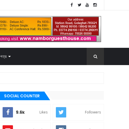
পত্র
SOCIAL COUNTER
9.6k
Likes
Followers