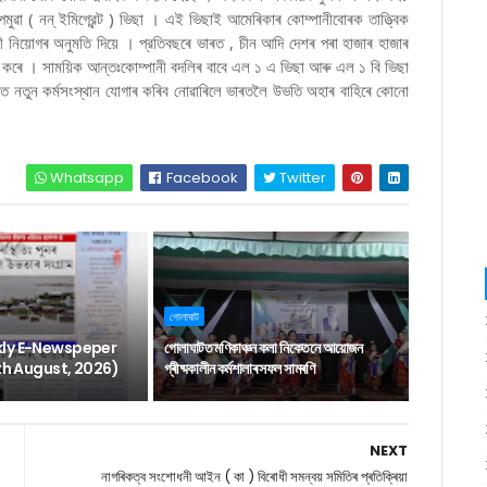
ৱা ( নন্ ইমিগ্রেন্ট ) ভিছা । এই ভিছাই আমেৰিকাৰ কোম্পানীবোৰক তাত্ত্বিক
াৰী নিয়োগৰ অনুমতি দিয়ে । প্রতিবছৰে ভাৰত , চীন আদি দেশৰ পৰা হাজাৰ হাজাৰ
ৰ্ভৰ কৰে । সাময়িক আন্তঃকোম্পানী বদলিৰ বাবে এল ১ এ ভিছা আৰু এল ১ বি ভিছা
তৰত নতুন কর্মসংস্থান যোগাৰ কৰিব নোৱাৰিলে ভাৰতলৈ উভতি অহাৰ বাহিৰে কোনো
Whatsapp
Facebook
Twitter
গোলাঘাট
ly E-Newspeper
গোলাঘাটত মণিকাঞ্চন কলা নিকেতনে আয়োজন
6th August, 2026)
গ্ৰীষ্মকালীন কৰ্মশালাৰ সফল সামৰণি
NEXT
নাগৰিকত্ব সংশোধনী আইন ( কা ) বিৰোধী সমন্বয় সমিতিৰ প্ৰতিক্ৰিয়া