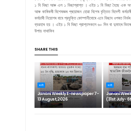
১ বি ভিছা আৰু এল ১ ভিছাপ্রাপ্ত । এইচ ১ বি ভিছা হৈছে এক অপমু
আৰু কাৰিকৰী বিশেষজ্ঞৰ প্ৰয়োজন হোৱা বিশেষ বৃত্তিত বিদেশী কৰ্মচ
কৰ্মচাৰী নিয়োগৰ বাবে প্রযুক্তি কোম্পানীবোৰে এনে ভিছাব ওপৰত নি
ব্যৱহাৰ হয় । এইচ ১ বি ভিছা প্রাপ্তসকলে ৬০ দিন বা দুমাহৰ ভি
উপায় নাথাকিব
SHARE THIS
জননী
জননী
Janani Weekly E-newspaper 7-
Janani Week
13 August,2026
(31st July- 