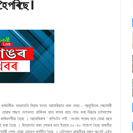
হৈ পৰিছে ।
কৰ্মচাৰীক অব্যাহতি দিয়াৰ ফলত আমেৰিকাত থকা তথ্য - প্রযুক্তিৰ পেছাদাৰী
 হোৱাৰ পাছত দেশখনত থাকিবৰ বাবে কামৰ বাবে লাভ কৰা ভিছাৰ চৰ্তসাপেক্ষ
ৰিবলগীয়া হৈছে । আমেৰিকাৰ ' বাশিংটন প'ষ্ট ' সংবাদ পত্ৰৰ মতে যোৱা বছৰ
ছাটাই কৰা হৈছে । উদ্যোগত থকা লোকৰ মতে ইয়াৰে ৩০-৪০ শতাংশ হৈছে ভাৰতীয়
েছাদাৰী লোক যোৱা দুমাহত কর্মহীন হৈছে । এইসকল ভাৰতীয়ৰ বুজন অংশই এইচ