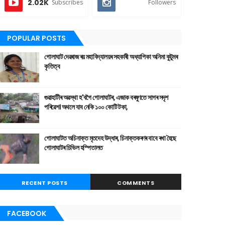
2.02K
Subscribes
Followers
POPULAR POSTS
গোলাঘাট দেৱৰাজ ৰয় মহাবিদ্যালয়ৰ সহকাৰী অধ্যাপিকা অনিমা কুটুমৰ
কৃতিত্ব
গুৱাহাটীৰ অৱস্থা হ'বগৈ গোলাঘাটৰ, এজাক বৰষুণতে সাগৰ সদৃশ
পৰিৱেশ। অথলে যাব নেকি ১০০ কোটি টকা,
গোলাঘাটত অচিনাক্ত মৃতদেহ উদ্ধাৰ, চিনাক্তকৰণৰ বাবে ৰখা হৈছে
গোলাঘাটৰ চিভিল হস্পিতালত
RECENT POSTS
COMMENTS
FACEBOOK