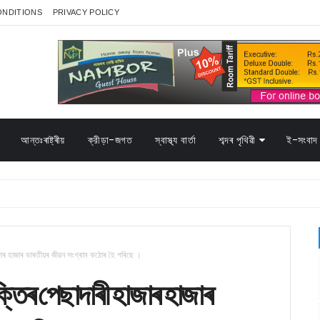
ONDITIONS
PRIVACY POLICY
আন্তঃৰাষ্ট্ৰীয়
ক্রীড়া-জগত
স্বাস্থ্য বাৰ্তা
শব্দৰ পৃথিৱী
ই-সংবাদ 
জাৰ হাজাৰ ভাৰতীয়ৰ জীৱন সংগ্ৰাম কঠোৰ হৈ পৰিছে ।
্তিৰ পেছাদাৰী হাজাৰ হাজাৰ