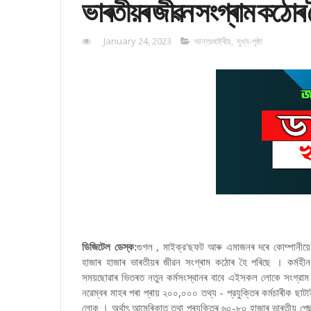
ভাৰতীয়ৰ জীৱন সংগ্ৰাম কঠোৰ 
January 24, 2023
আন্তঃৰাষ্ট্ৰীয়
,
মুখ্য-পৃষ্ঠা
ডিজিটেল ডেস্ক:
গুগল , মাইক্র'ছফট আৰু এমাজনৰ দৰে কোম্পানীয়ে 
হাজাৰ হাজাৰ ভাৰতীয়ৰ জীৱন সংগ্ৰাম কঠোৰ হৈ পৰিছে । কর্মহীন
সময়ছোৱাৰ ভিতৰত নতুন কর্মসংস্থানৰ বাবে এইসকল লোকে সংগ্রাম ক
নৱেম্বৰ মাহৰ পৰা প্ৰায় ২০০,০০০ তথ্য - প্রযুক্তিৰ কৰ্মচাৰীক 
লোক । অর্থাৎ আমেৰিকাত তথা প্ৰযুক্তিৰ ৬০-৮০ হাজাৰ ভাৰতীয় প