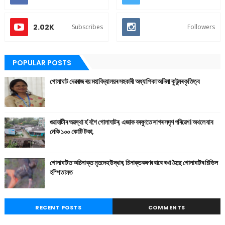
2.02K
Subscribes
Followers
POPULAR POSTS
গোলাঘাট দেৱৰাজ ৰয় মহাবিদ্যালয়ৰ সহকাৰী অধ্যাপিকা অনিমা কুটুমৰ কৃতিত্ব
গুৱাহাটীৰ অৱস্থা হ'বগৈ গোলাঘাটৰ, এজাক বৰষুণতে সাগৰ সদৃশ পৰিৱেশ। অথলে যাব
নেকি ১০০ কোটি টকা,
গোলাঘাটত অচিনাক্ত মৃতদেহ উদ্ধাৰ, চিনাক্তকৰণৰ বাবে ৰখা হৈছে গোলাঘাটৰ চিভিল
হস্পিতালত
RECENT POSTS
COMMENTS