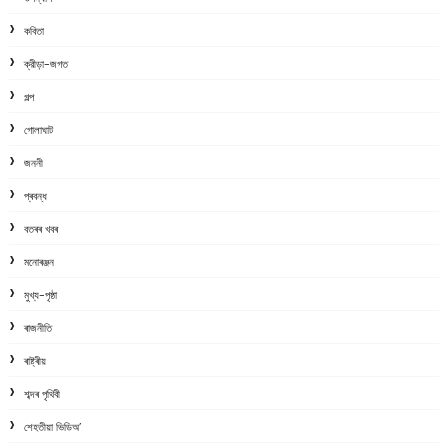
কবিতা
ক্রীড়া-জগত
গল্প
গোলাঘাট
জননী
প্ৰবন্ধ
বতৰৰ খবৰ
মনোৰঞ্জন
মুখ্য-পৃষ্ঠা
ৰাজনীতি
ৰাষ্ট্ৰীয়
শব্দৰ পৃথিবী
শেহতীয়া ভিডিঅ’