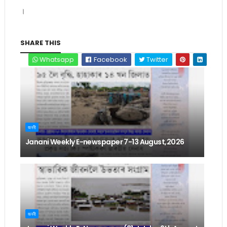
।
SHARE THIS
Whatsapp
Facebook
Twitter
জননী
Janani Weekly E-newspaper 7-13 August,2026
জননী