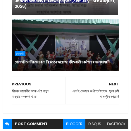
Janani Weekly E-Newspeper (31st July- 6th August,
2026)
গোলাঘাট
গোলাঘাটত মণিকাঞ্চন কলা নিকেতনে আয়োজন গ্ৰীষ্মকালীন কৰ্মশালাৰ সফল সামৰণি
PREVIOUS
NEXT
জীৱনৰ ডায়েৰীত আৰু এটা নতুন
এন ই ফ্ৰেছৰ অধীনত উত্তৰ-পূবৰ কৃষি
অধ্যায়~পঞ্চদশ খণ্ড
সামগ্ৰীৰ ৰপ্তানি
POST
COMMENT
BLOGGER
DISQUS
FACEBOOK