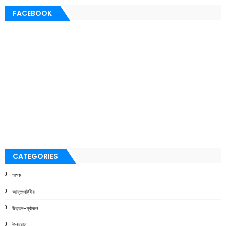
FACEBOOK
CATEGORIES
অসম
আন্তঃৰাষ্ট্ৰীয়
উত্তৰ-পূৰ্বাঞ্চল
উপন্যাস