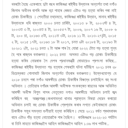
খবৰটো হৈছে একেৰাহে দুটা বছৰ কাজিৰঙা ৰাষ্ট্ৰীয় উদ্যানৰ অন্তৰ্গত তথা নগাঁও
জিলাৰ অধীনৰ বাগৰি আৰু বঢ়া পাহাৰ ৰেজত এটাও গড় হত্যা কৰিব পৰা নাই
চোৰাং চিকাৰীয়ে । শেহতীয়া তথ্যমতে, কাজিৰঙা ৰাষ্ট্ৰীয় উদ্যান, মানাহ ৰাষ্ট্ৰীয়
উদ্যানকে ধৰি ৰাজ্যত ২০০০ চনত চাৰিটা, ২০০১৩ ৮ টা, ২০০২স্ট ৪ টা,
২০০৩ত ৩ টা, ২০০৪ত ৪ টা, ২০০৫৫৭ টা, ২০০৬, ২০০৭ ১৬ টা, ২০০৮ ৬
টা, ২০০ চা, ২০১৬৩ ৫টা, ২০১১ত ৩টা, ২০১৬ ১১ টা. ২০১৩-২৭)টা, ২০১৫
২ টা, ২০১৫ ১৭টা, ২০১৬৩ ১৮ টা ২০১৭, চনত ৬টা ২০১৮৪ টা, ২০১৯৩ টা
২০২০১ ২টা, ২০২১ চনত ২ টা আৰু পাৰ হৈ যোৱা ২০২২ টোত গড় হত্যা শূন্য
হৈ পৰে ৰাজ্যৰ বনাঞ্চলত। ২০২২ চনত অসমত এটাও গড় চোৰাং চিকাৰীয়ে
হত্যা কৰিব নোৱৰাক লৈ দেশৰ প্রধানমন্ত্রী মোডায়েও প্ৰশংসা কৰিছে...
কাজিৰঙা ৰাষ্ট্ৰীয় উদ্যানত গড় হত্যাৰ শেষৰটো ঘটনা ঘটিছিল ২০২১ চনৰ ২৮
ডিচেম্বৰত গোলাঘাট জিলাৰ অন্তর্গত তঁহৰাৰ বনাঞ্চলত। উল্লেখযোগ্য যে
২০১৮ চনলে পৰা নগাঁও আৰক্ষীয়ে চোৰাং চিকাৰীৰ বিৰুদ্ধে চলাইছিল বহু সংবা
অভিযান । তেতিয়াৰ নগাঁৱৰ আৰক্ষী অধীক্ষক শংকৰত্ৰত ৰায়নের আৰু অভিনিত
আৰক্ষী অধীক্ষ বিপুল দাসৰ নেতৃত্বত নগাও আৰক্ষীয়ে অভিযান চলাই জব্দ
কৰিছিল বহু অস্ত্রশস্ত্র।জখলাবন্ধা থানার প্রাক্তন বিষয়া দেৱেন কৰায়ো
অভিযান চলাই বহু চোৰাং চিকাৰীক গ্ৰেপ্তাৰ কৰাৰ লগতে কেইবাজনো চোৰাং
চিকাৰীক সমুখ সমন্বত গুলীয়াই হত্যা কৰিছিল। সেয়ে ২০১১ বৰ্ষত প্ৰথমবাৰৰ
বাবে এটাও গাঁড় হত্যা নোহোৱাকৈ পাৰ হৈছিল। কাজিৰঙাৰ ২০২২-২৩ পর্যাটন
বা তিনি মাহতে কাজিৰঙালৈ আহিল কাজিৰঙালৈ আহিল ১.৩৬ লাখ পর্যটক...