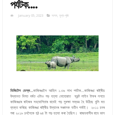
পর্যটক....
January 05, 2023
অসম
,
মুখ্য-পৃষ্ঠা
ডিজিটেল ডেস্ক...
কাজিৰঙালৈ আহিল ১.৩৬ লাখ পর্যটক....কাজিৰঙা ৰাষ্ট্ৰীয়
উদ্যানত বিগত বৰ্ষত এটাও গড় হত্যা নোহোৱাত ফ্রন্ট লাইন টাফৰ লগতে
কাজিৰঙাৰ ৰাইজৰ সহযোগিতাৰ বাবেই গড় সুৰক্ষা সম্ভৱ হৈ উঠিছে বুলি মত
ব্যক্ত কৰিছে কাজিৰঙা ৰাষ্ট্ৰীয় উদ্যানৰ সঞ্চালক যতীন শৰ্মাই। ২০১১ চনৰ
পৰা ২০১৮ চনলৈকে মুঠ ৬৪ টা গড় হত্যা কৰা হৈছিল। ৰাজ্যবাসীৰ বাবে ভাল