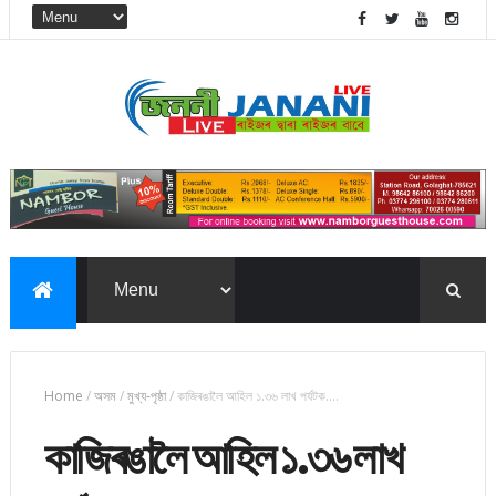
Home
/
অসম
/
মুখ্য-পৃষ্ঠা
/
কাজিৰঙালৈ আহিল ১.৩৬ লাখ পর্যটক....
কাজিৰঙালৈ আহিল ১.৩৬ লাখ