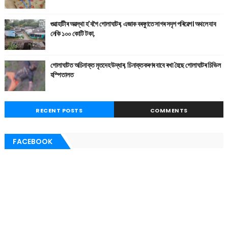
গুৱাহাটীৰ অৱস্থা হ'বগৈ গোলাঘাটৰ, এজাক বৰষুণতে সাগৰ সদৃশ পৰিৱেশ। অথলে যাব
নেকি ১০০ কোটি টকা,
গোলাঘাটত অচিনাক্ত মৃতদেহ উদ্ধাৰ, চিনাক্তকৰণৰ বাবে ৰখা হৈছে গোলাঘাটৰ চিভিল
হস্পিতালত
RECENT POSTS
COMMENTS
FACEBOOK