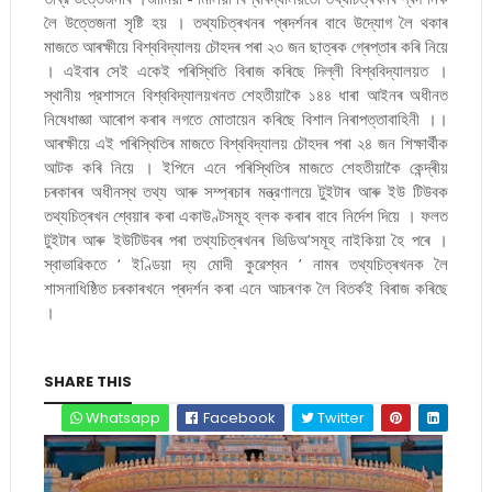
লৈ উত্তেজনা সৃষ্টি হয় । তথ্যচিত্ৰখনৰ প্ৰদৰ্শনৰ বাবে উদ্যোগ লৈ থকাৰ
মাজতে আৰক্ষীয়ে বিশ্ববিদ্যালয় চৌহদৰ পৰা ২৩ জন ছাত্ৰক গ্ৰেপ্তাৰ কৰি নিয়ে
। এইবাৰ সেই একেই পৰিস্থিতি বিৰাজ কৰিছে দিল্লী বিশ্ববিদ্যালয়ত ।
স্থানীয় প্রশাসনে বিশ্ববিদ্যালয়খনত শেহতীয়াকৈ ১৪৪ ধাৰা আইনৰ অধীনত
নিষেধাজ্ঞা আৰোপ কৰাৰ লগতে মোতায়েন কৰিছে বিশাল নিৰাপত্তাবাহিনী ।।
আৰক্ষীয়ে এই পৰিস্থিতিৰ মাজতে বিশ্ববিদ্যালয় চৌহদৰ পৰা ২৪ জন শিক্ষাৰ্থীক
আটক কৰি নিয়ে । ইপিনে এনে পৰিস্থিতিৰ মাজতে শেহতীয়াকৈ কেন্দ্ৰীয়
চৰকাৰৰ অধীনস্থ তথ্য আৰু সম্প্ৰচাৰ মন্ত্রণালয়ে টুইটাৰ আৰু ইউ টিউবক
তথ্যচিত্ৰখন শ্বেয়াৰ কৰা একাউণ্টসমূহ ব্লক কৰাৰ বাবে নির্দেশ দিয়ে । ফলত
টুইটাৰ আৰু ইউটিউবৰ পৰা তথ্যচিত্ৰখনৰ ভিডিঅ’সমূহ নাইকিয়া হৈ পৰে ।
স্বাভাৱিকতে ‘ ইণ্ডিয়া দ্য মোদী কুৱেশ্বন ’ নামৰ তথ্যচিত্ৰখনক লৈ
শাসনাধিষ্ঠিত চৰকাৰখনে প্ৰদৰ্শন কৰা এনে আচৰণক লৈ বিতৰ্কই বিৰাজ কৰিছে
।
SHARE THIS
Whatsapp
Facebook
Twitter