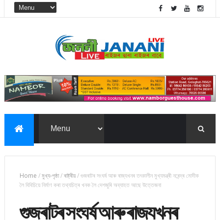
Home
/
মুখ্য-পৃষ্ঠা
/
ৰাষ্ট্ৰীয়
/
গুজৰাটৰ সংঘৰ্ষ আৰু ৰাজ্যখনৰ তৎকালীন মুখ্যমন্ত্ৰী নৰেন্দ্ৰ মোদীক
লৈ বিবিচিয়ে নিৰ্মাণ কৰা তথ্যচিত্ৰ খনক লৈ দেশজুৰি অব্যাহত আছে উত্তেজনা
গুজৰাটৰ সংঘৰ্ষ আৰু ৰাজ্যখনৰ