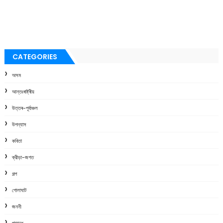
CATEGORIES
অসম
আন্তঃৰাষ্ট্ৰীয়
উত্তৰ-পূৰ্বাঞ্চল
উপন্যাস
কবিতা
ক্রীড়া-জগত
গল্প
গোলাঘাট
জননী
প্ৰবন্ধ