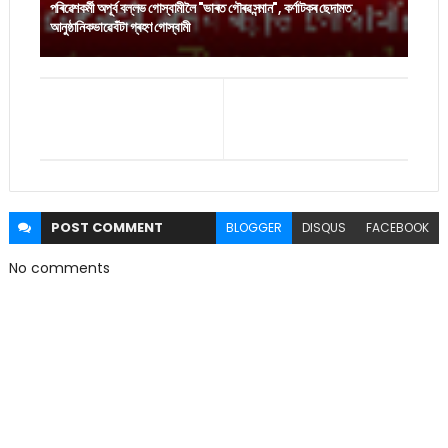
পৰিৱেশকৰ্মী অপূৰ্ব বল্লভ গোস্বামীলৈ "ভাৰত গৌৰৱ সন্মান", কৰ্ণাটকৰ ছেদামত
আনুষ্ঠানিকভাৱে বঁটা গ্ৰহণ গোস্বামী
POST
COMMENT
BLOGGER
DISQUS
FACEBOOK
No comments