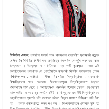
ডিজিটেল ডেস্ক:
গুজৰাটৰ সংঘৰ্ষ আৰু ৰাজ্যখনৰ তৎকালীন মুখ্যমন্ত্ৰী নৰেন্দ্ৰ
মোদীক লৈ বিবিচিয়ে নিৰ্মাণ কৰা তথ্যচিত্ৰ খনক লৈ দেশজুৰি অব্যাহত আছে
উত্তেজনা । উল্লেখ্য যে ' ইণ্ডিয়া : দ্য মোদী কুৱেশ্বন ’ নামৰ এই
তথ্যচিত্ৰখনৰ প্ৰদৰ্শনক লৈ শেহতীয়াকৈ ৰাজধানী দিল্লীৰ জৱাহৰলাল নেহৰু
বিশ্ববিদ্যালয় , জামিয়া - মিলিয়া ইছলামিয়া বিশ্ববিদ্যালয় , হায়দৰাবাদ
বিশ্ববিদ্যালয় আৰু কেৰালাৰ থিৰুঅনন্তপুৰম বিশ্ববিদ্যালয়ত উত্তাল
পৰিস্থিতিৰ সৃষ্টি হৈছে । তথ্যচিত্ৰখন প্ৰদৰ্শনৰ উদ্যোগ লৈছিল এছএফআই
আৰু আইছা নামৰ ছাত্র সংগঠন দুটাই । কিন্তু জে এন ইউ বিশ্ববিদ্যালয়ত
তথ্যচিত্ৰখনৰ প্ৰদৰ্শন চলি থাকোতে হঠাতে বিদ্যুৎ সংযোগ বিচ্ছিন্ন কৰি দিয়া
হয় । ফলত পৰিস্থিতিয়ে অন্য ৰূপ লয় । বিশ্ববিদ্যালয়ৰ চৌহদত সৃষ্টি হয়
তীব্র উত্তেজনাৰ ।জামিয়া - মিলিয়া বিশ্ববিদ্যালয়তো তথ্যচিত্ৰখনৰ প্ৰদৰ্শনক