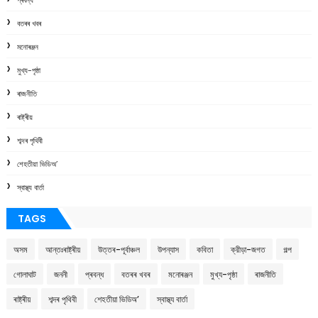
বতৰৰ খবৰ
মনোৰঞ্জন
মুখ্য-পৃষ্ঠা
ৰাজনীতি
ৰাষ্ট্ৰীয়
শব্দৰ পৃথিবী
শেহতীয়া ভিডিঅ’
স্বাস্থ্য বাৰ্তা
TAGS
অসম
আন্তঃৰাষ্ট্ৰীয়
উত্তৰ-পূৰ্বাঞ্চল
উপন্যাস
কবিতা
ক্রীড়া-জগত
গল্প
গোলাঘাট
জননী
প্ৰবন্ধ
বতৰৰ খবৰ
মনোৰঞ্জন
মুখ্য-পৃষ্ঠা
ৰাজনীতি
ৰাষ্ট্ৰীয়
শব্দৰ পৃথিবী
শেহতীয়া ভিডিঅ’
স্বাস্থ্য বাৰ্তা