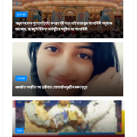
মুখ্য-পৃষ্ঠা
অন্ধ্ৰ প্ৰদেশৰ পুত্তাপৰ্ত্তিত ভগৱান শ্ৰী সত্য সাই বাবাৰ জন্ম শতবাৰ্ষিকী অনুষ্ঠানৰ
শুভাৰম্ভ, বছৰজুৰি বিভিন্ন কাৰ্যসূচীৰে অনুষ্ঠিত হব শতবাৰ্ষিকী
গোলাঘাট
গুজৰাটত সংঘটিত পথ দুৰ্ঘটনাত গোলাঘাটৰ যুৱতীৰ কৰুণ মৃত্যু
অসম