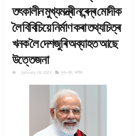
তৎকালীন মুখ্যমন্ত্ৰী নৰেন্দ্ৰ মোদীক
লৈ বিবিচিয়ে নিৰ্মাণ কৰা তথ্যচিত্ৰ
খনক লৈ দেশজুৰি অব্যাহত আছে
উত্তেজনা
January 28, 2023
মুখ্য-পৃষ্ঠা
,
ৰাষ্ট্ৰীয়