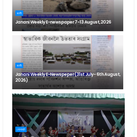
জননী
Janani Weekly E-newspaper 7-13 August,2026
জননী
Janani Weekly E-Newspeper (31st July- 6th August,
2026)
গোলাঘাট