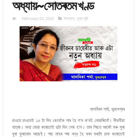
অধ্যায়~সোতৰতম খণ্ড
February 02, 2023
উপন্যাস
,
মুখ্য-পৃষ্ঠা
মালবিকা শৰ্মা, ভুবনেশ্বৰ
চাওতে চাওতেই ১৫ টা দিন কেনেকৈ পাৰ হৈ গ’ল ক’বই নোৱাৰিলোঁ। দীঘলীয়া
যাত্ৰা। অহা যোৱা কৰোতেই দুটা দিন শেষ হ’ল। তাৰ পিছত আকৌ সৰু সুৰা
ঘুৰা ফুৰাবোৰ আছেই। পাচ মাহৰ পৰা বন্ধ হৈ থকা ঘৰটো চাফ কৰোতেই