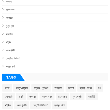
প্ৰবন্ধ
বতৰৰ খবৰ
মনোৰঞ্জন
মুখ্য-পৃষ্ঠা
ৰাজনীতি
ৰাষ্ট্ৰীয়
শব্দৰ পৃথিবী
শেহতীয়া ভিডিঅ’
স্বাস্থ্য বাৰ্তা
TAGS
অসম
আন্তঃৰাষ্ট্ৰীয়
উত্তৰ-পূৰ্বাঞ্চল
উপন্যাস
কবিতা
ক্রীড়া-জগত
গল্প
গোলাঘাট
জননী
প্ৰবন্ধ
বতৰৰ খবৰ
মনোৰঞ্জন
মুখ্য-পৃষ্ঠা
ৰাজনীতি
ৰাষ্ট্ৰীয়
শব্দৰ পৃথিবী
শেহতীয়া ভিডিঅ’
স্বাস্থ্য বাৰ্তা