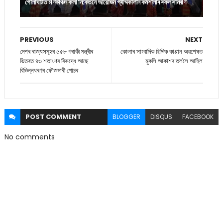
গোলাঘাটত মণিকাঞ্চন কলা নিকেতনে আয়োজন গ্ৰীষ্মকালীন কৰ্মশালাৰ সফল সামৰণি
PREVIOUS
NEXT
দেশৰ ৰাজ্যসমূহৰ ৫৫৮ গৰাকী মন্ত্ৰীৰ
কোলাৰ সাংবাদিক ছিদ্দিক কাপ্পান অৱশেষত
ভিতৰত ৪৩ শতাংশৰ বিৰুদ্ধে আছে
মুকলি আকাশৰ তললৈ আহিল
বিভিন্নধৰণৰ ফৌজদাৰী গোচৰ
POST
COMMENT
BLOGGER
DISQUS
FACEBOOK
No comments