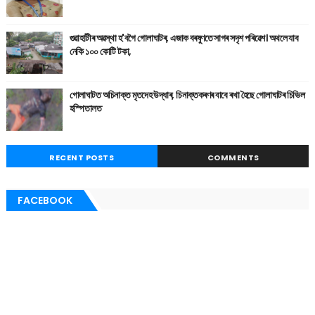
গুৱাহাটীৰ অৱস্থা হ'বগৈ গোলাঘাটৰ, এজাক বৰষুণতে সাগৰ সদৃশ পৰিৱেশ। অথলে যাব
নেকি ১০০ কোটি টকা,
গোলাঘাটত অচিনাক্ত মৃতদেহ উদ্ধাৰ, চিনাক্তকৰণৰ বাবে ৰখা হৈছে গোলাঘাটৰ চিভিল
হস্পিতালত
RECENT POSTS
COMMENTS
FACEBOOK