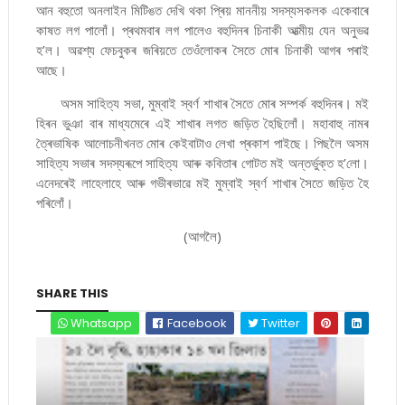
আন বহুতো অনলাইন মিটিঙত দেখি থকা প্ৰিয় মাননীয় সদস্যসকলক একেবাৰে
কাষত লগ পালোঁ। প্ৰথমবাৰ লগ পালেও বহুদিনৰ চিনাকী আত্মীয় যেন অনুভৱ
হ’ল। অৱশ্য ফেচবুকৰ জৰিয়তে তেওঁলোকৰ সৈতে মোৰ চিনাকী আগৰ পৰাই
আছে।
অসম সাহিত্য সভা, মুম্বাই স্বৰ্ণ শাখাৰ সৈতে মোৰ সম্পৰ্ক বহুদিনৰ। মই
হিৰন ভুঞা বাৰ মাধ্যমেৰে এই শাখাৰ লগত জড়িত হৈছিলোঁ। মহাবাহু নামৰ
ত্ৰৈভাষিক আলোচনীখনত মোৰ কেইবাটাও লেখা প্ৰকাশ পাইছে। পিছলৈ অসম
সাহিত্য সভাৰ সদস্যৰূপে সাহিত্য আৰু কবিতাৰ গোটত মই অন্তৰ্ভুক্ত হ’লো।
এনেদৰেই লাহেলাহে আৰু গভীৰভাৱে মই মুম্বাই স্বৰ্ণ শাখাৰ সৈতে জড়িত হৈ
পৰিলোঁ।
(আগলৈ)
SHARE THIS
Whatsapp
Facebook
Twitter