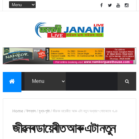
Home
/
উপন্যাস
/
মুখ্য-পৃষ্ঠা
/
জীৱনৰ ডায়েৰীত আৰু এটা নতুন অধ্যায়~সোতৰতম খণ্ড
জীৱনৰ ডায়েৰীত আৰু এটা নতুন