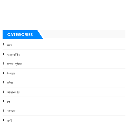
CATEGORIES
অসম
আন্তঃৰাষ্ট্ৰীয়
উত্তৰ-পূৰ্বাঞ্চল
উপন্যাস
কবিতা
ক্রীড়া-জগত
গল্প
গোলাঘাট
জননী