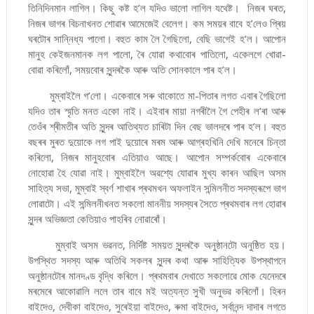
তিনিদিনমান লাগিল। কিছু কষ্ট হ’ল যদিও ভালো লাগিল যথেষ্ট। নিজৰ ঘৰত,
নিজৰ ভাগৰ বিচনাখনত শোৱাৰ আমেজেই বেলেগ। কম সময়ৰ বাবে হ’লেও প্ৰিয়
ঘৰটোৰ সান্নিধ্য পালো। বহুত কাম লৈ গৈছিলো, বেছি ভাগেই হ’ল। আপোন
মানুহ কেইজনমানক লগ পালো, ৰৈ যোৱা কথাবোৰ পাতিলো, একেলগে খোৱা-
বোৱা কৰিলোঁ, সময়বোৰ সুন্দৰকৈ আৰু অতি সোনকালে পাৰ হ’ল।
মুম্বাইলৈ গ’লো। একেবাৰে সৰু থাকোতে মা-পিতাৰ লগত এবাৰ গৈছিলো
যদিও তাৰ স্মৃতি মনত একো নাই। এইবাৰ মায়া নগৰীলৈ গৈ পেহীৰ ল’ৰা আৰু
তেওঁৰ শ্ৰীমতীৰ অতি সুন্দৰ আতিথ্যত চাৰিটা দিন বেছ ভালদৰে পাৰ হ’ল। বহুত
বছৰৰ মুৰত দুয়োকে লগ পাই দুয়োৰে মৰম আৰু আগ্ৰহখিনি দেখি মনেৰে চিন্তা
কৰিলো, নিজৰ মানুহবোৰ এতিয়াও আছে। আপোন সম্পৰ্কবোৰ একেবাৰে
নোহোৱা হৈ যোৱা নাই। মুম্বাইলৈ অৱশ্যে যোৱাৰ মুখ্য কাৰন আছিল অসম
সাহিত্য সভা, মুম্বাই স্বৰ্ণ শাখাৰ প্ৰথমখন অফলাইন সন্মিলনীত সদস্যৰূপে ভাগ
লোৱাটো। এই সন্মিলনীখনত সকলো মাননীয় সদস্যৰ সৈতে প্ৰথমবাৰ লগ হোৱাৰ
সুন্দৰ অভিজ্ঞতা কেতিয়াও পাহৰিব নোৱাৰোঁ।
মুম্বাই অসম ভৱনত, নিৰ্দিষ্ট সময়ত সুন্দৰকৈ অনুষ্ঠানটো অনুষ্ঠিত হয়।
উপস্থিত সদস্য আৰু অতিথি সকলৰ সুন্দৰ কথা আৰু সাহিত্যিক উপস্থাপনে
অনুষ্ঠানটোৰ মানদণ্ড বৃদ্ধি কৰিলে। প্ৰথমবাৰ দেখাতে সকলোৱে মোক যেনেদৰে
মৰমেৰে আকোৱালি ললে তাৰ বাবে মই অত্যন্ত সুখী অনুভৱ কৰিলোঁ। হিৰন
বাইদেও, দেবীকা বাইদেও, সুৰেইয়া বাইদেও, ৰুমা বাইদেও, সৰ্বানন্দ দাদাৰ লগতে