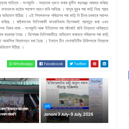
তিবৃত্তৰ সাহিত্য - সংস্কৃতি - সভ্যতক ধ্বংস কৰাৰ কুটিল ষড়যন্ত্র আৰম্ভ কৰিছে
ানাধৰণৰ কঠোৰ পদক্ষেপ গ্রহণ কৰি আহিছে । মাতৃৰ বুকুৰ পৰা কাঢ়ি নিছে প্রায়
কৰাৰ অভিযোগ উঠিছে । এই শিশুসকলক পৰিয়ালৰ পৰা কাঢ়ি নি চীনৰ চৰকাৰে স্থাপন
ৰহণ কৰিছে । ৰাষ্ট্ৰসংঘৰ তিনিগৰাকী মানবাধিকাৰ বিশেষজ্ঞই প্রস্তুত কৰা এখন
কলক নিজৰ ভাষা - সংস্কৃতি আৰু ইতিহাসৰ পৰা আঁতৰাই ৰাখি তিব্বতত ভবিষ্যতে
ৰ ব্যৱস্থা লৈছে । বিশেষজ্ঞ তিনিগৰাকীয়ে অভিযোগ কৰামতে পৰিয়ালৰ পৰা কাঢ়ি
োবা আবাসিক বিদ্যালয়ত ৰখা হৈছে । ইফালে চীন সেনাবাহিনীৰ চিকিৎসকে তিব্বতৰ
ব অভিযোগ উঠিছে ।
Whatsapp
Facebook
Twitter
জননী
ন কলা নিকেতনে আয়োজন
াৰ সফল সামৰণি
Janani 3 July-9 July, 2026