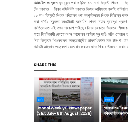
ডিজিটেল ডেস্ক
:মাতৃৰ বুকুৰ পৰা কাঢ়িলে ১০ লাখ তিব্বতী শিশুক......
চীন চৰকাৰে । চীনৰ কমিউনিষ্ট চৰকাৰে নিজৰ আধিপত্য বজাই ৰাখিবলৈ ন
১০ লাখ তিব্বতী শিশুক পৰিয়ালৰ পৰা বলপূর্বকভাবে শিশুক বিচ্ছিন্ন 
কৰা বাৰ্ডিং স্কুলত কমিউনিষ্ট আদর্শনে শিক্ষা দিয়াৰ ব্যৱস্থা গ্
প্রতিবেদনত এই তথ্য প্রকাশ পাইছে ৷ চীনৰ চৰকাৰে তিব্বতৰ শিশুস
যাতে চীনবিৰোধী কোনোধৰণৰ আন্দোলন আদিয়ে মূৰ দাঙি উঠিব নোৱাৰে তা
নিয়া ভিব্বতৰ শিশুসকলক আন্তঃৰাষ্ট্ৰীয় মানবাধিকাৰৰ মান উলংগা হ
গর্ভবতী মহিলাৰ ক্ষেত্ৰতো কেতবোৰ গুৰুতৰ মানবাধিকাৰ উলংঘন কৰা
SHARE THIS
জননী
গোলাঘাট
Janani Weekly E-Newspeper
গোলাঘাটত মণিকাঞ্চ
(31st July- 6th August, 2026)
গ্ৰীষ্মকালীন কৰ্মশাল