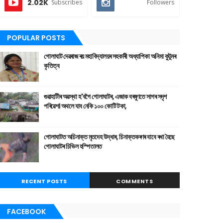
2.02K
Subscribes
Followers
POPULAR POSTS
গোলাঘাট দেৱৰাজ ৰয় মহাবিদ্যালয়ৰ সহকাৰী অধ্যাপিকা অনিমা কুটুমৰ
কৃতিত্ব
গুৱাহাটীৰ অৱস্থা হ'বগৈ গোলাঘাটৰ, এজাক বৰষুণতে সাগৰ সদৃশ
পৰিৱেশ। অথলে যাব নেকি ১০০ কোটি টকা,
গোলাঘাটত অচিনাক্ত মৃতদেহ উদ্ধাৰ, চিনাক্তকৰণৰ বাবে ৰখা হৈছে
গোলাঘাটৰ চিভিল হস্পিতালত
RECENT POSTS
COMMENTS
FACEBOOK