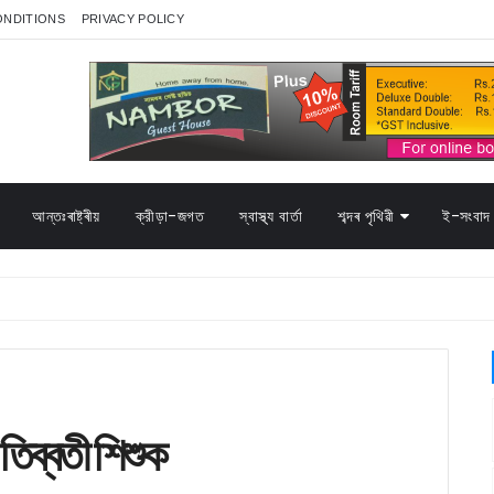
ONDITIONS
PRIVACY POLICY
আন্তঃৰাষ্ট্ৰীয়
ক্রীড়া-জগত
স্বাস্থ্য বাৰ্তা
শব্দৰ পৃথিৱী
ই-সংবাদ 
 তিব্বতী শিশুক