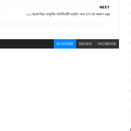
NEXT
১১২ বছৰৰ পিচত মাজুলীৰ আউনীআটী সত্ৰলৈ অনা হ’ল ধৰ্ম প্ৰকাশ যন্ত্র
BLOGGER
DISQUS
FACEBOOK