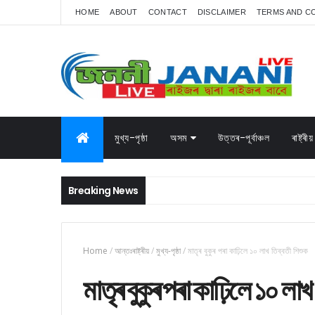
HOME
ABOUT
CONTACT
DISCLAIMER
TERMS AND C
মুখ্য-পৃষ্ঠা
অসম
উত্তৰ-পূৰ্বাঞ্চল
ৰাষ্ট্ৰীয়
Breaking News
Home
/
আন্তঃৰাষ্ট্ৰীয়
/
মুখ্য-পৃষ্ঠা
/
মাতৃৰ বুকুৰ পৰা কাঢ়িলে ১০ লাখ তিব্বতী শিশুক
মাতৃৰ বুকুৰ পৰা কাঢ়িলে ১০ লাখ