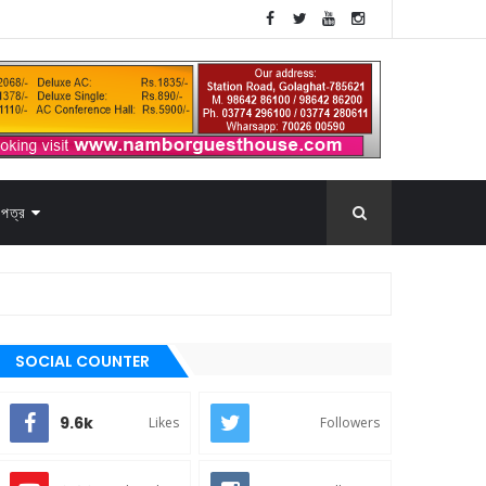
পত্র
SOCIAL COUNTER
9.6k
Likes
Followers