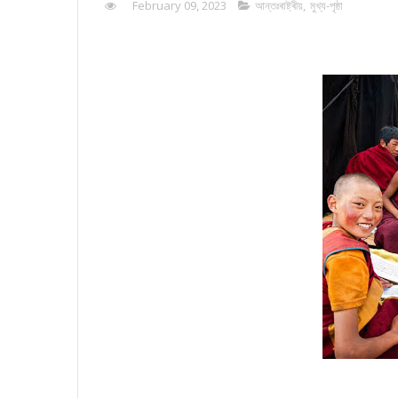
February 09, 2023
আন্তঃৰাষ্ট্ৰীয়
,
মুখ্য-পৃষ্ঠা