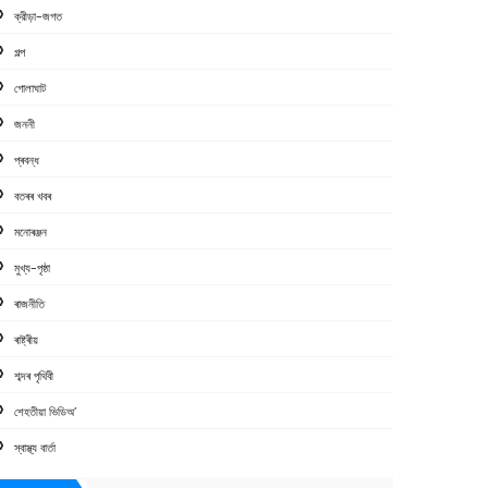
ক্রীড়া-জগত
গল্প
গোলাঘাট
জননী
প্ৰবন্ধ
বতৰৰ খবৰ
মনোৰঞ্জন
মুখ্য-পৃষ্ঠা
ৰাজনীতি
ৰাষ্ট্ৰীয়
শব্দৰ পৃথিবী
শেহতীয়া ভিডিঅ’
স্বাস্থ্য বাৰ্তা