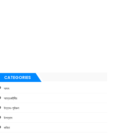
CATEGORIES
অসম
আন্তঃৰাষ্ট্ৰীয়
উত্তৰ-পূৰ্বাঞ্চল
উপন্যাস
কবিতা